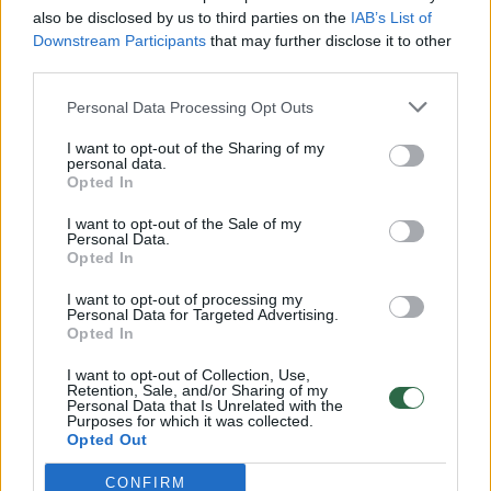
vaiko gyvybių išgelbėti nepavyko
also be disclosed by us to third parties on the
IAB’s List of
Žinios
|
Lietuvos diena
Downstream Participants
that may further disclose it to other
third parties.
00:00:57
Personal Data Processing Opt Outs
Savaitės vidurys nusimato karštas: temperatūra kils iki
32 laipsnių šilumos
I want to opt-out of the Sharing of my
personal data.
Žinios
|
Orai
Opted In
I want to opt-out of the Sale of my
Personal Data.
00:15:54
V. Zalužno pasisakymą laiko bandymu įsitvirtinti
Opted In
Ukrainos politikoje: jis yra neteisus
I want to opt-out of processing my
Laidos
|
Nauja diena
Personal Data for Targeted Advertising.
Opted In
I want to opt-out of Collection, Use,
00:00:59
Nufilmavo, kaip patvino Vilniaus Vakarinis aplinkkelis:
Retention, Sale, and/or Sharing of my
Personal Data that Is Unrelated with the
vaizdas pribloškia
Purposes for which it was collected.
Opted Out
Žinios
|
Lietuvos diena
CONFIRM