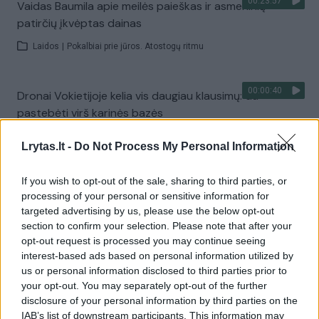
00:23:57
Vaidas Baumila apie meilės paieškas ir asmeninių
patirčių įkvėptas dainas
Laidos
|
Pokalbiai prie jūros. Atostogų ritmu
00:00:40
Dronai Vokietijoje kelia vis daugiau klausimų: du
pastebėti virš karinės bazės
Žinios
|
Pasaulis
Lrytas.lt -
Do Not Process My Personal Information
If you wish to opt-out of the sale, sharing to third parties, or
Visi įrašai
processing of your personal or sensitive information for
targeted advertising by us, please use the below opt-out
section to confirm your selection. Please note that after your
opt-out request is processed you may continue seeing
Žiūrimiausi įrašai
interest-based ads based on personal information utilized by
us or personal information disclosed to third parties prior to
your opt-out. You may separately opt-out of the further
00:00:30
Vaizdai iš tragiškos avarijos Vilniaus r.: dviejų moterų ir
disclosure of your personal information by third parties on the
IAB’s list of downstream participants. This information may