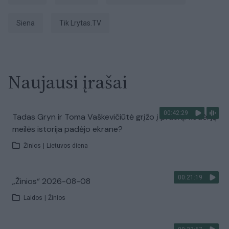
siena
tik Lrytas.TV
Naujausi įrašai
00:42:29
Tadas Gryn ir Toma Vaškevičiūtė grįžo į praeitį: kodėl jų
meilės istorija padėjo ekrane?
Žinios
|
Lietuvos diena
00:21:19
„Žinios“ 2026-08-08
Laidos
|
Žinios