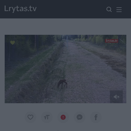
Paremkite Ukrainą