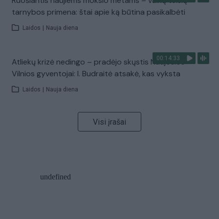
Ruošiantis naujiems mokslo metams – vaikų teisių
tarnybos primena: štai apie ką būtina pasikalbėti
Laidos
|
Nauja diena
00:14:33
Atliekų krizė nedingo – pradėjo skųstis Naujosios
Vilnios gyventojai: I. Budraitė atsakė, kas vyksta
Laidos
|
Nauja diena
Visi įrašai