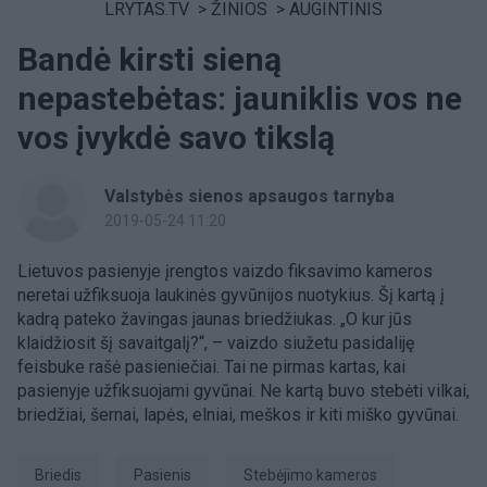
LRYTAS.TV
>
ŽINIOS
>
AUGINTINIS
Bandė kirsti sieną
nepastebėtas: jauniklis vos ne
vos įvykdė savo tikslą
Valstybės sienos apsaugos tarnyba
2019-05-24 11:20
Lietuvos pasienyje įrengtos vaizdo fiksavimo kameros
neretai užfiksuoja laukinės gyvūnijos nuotykius. Šį kartą į
kadrą pateko žavingas jaunas briedžiukas. „O kur jūs
klaidžiosit šį savaitgalį?“, – vaizdo siužetu pasidaliję
feisbuke rašė pasieniečiai. Tai ne pirmas kartas, kai
pasienyje užfiksuojami gyvūnai. Ne kartą buvo stebėti vilkai,
briedžiai, šernai, lapės, elniai, meškos ir kiti miško gyvūnai.
briedis
Pasienis
stebėjimo kameros