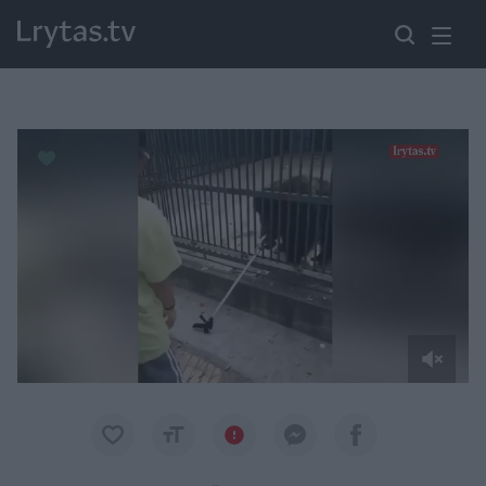
Paremkite Ukrainą