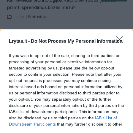
Kai neveikia technologijos: kaip orientuotis, judėti ir
priimti sprendimus krizės metu?
Laidos
|
Išlikti rytojui
Visi įrašai
Lrytas.lt -
Do Not Process My Personal Information
If you wish to opt-out of the sale, sharing to third parties, or
Žiūrimiausi įrašai
processing of your personal or sensitive information for
targeted advertising by us, please use the below opt-out
section to confirm your selection. Please note that after your
opt-out request is processed you may continue seeing
00:00:30
Vaizdai iš tragiškos avarijos Vilniaus r.: dviejų moterų ir
interest-based ads based on personal information utilized by
vaiko gyvybių išgelbėti nepavyko
us or personal information disclosed to third parties prior to
your opt-out. You may separately opt-out of the further
Žinios
|
Lietuvos diena
disclosure of your personal information by third parties on the
IAB’s list of downstream participants. This information may
also be disclosed by us to third parties on the
IAB’s List of
00:00:57
Savaitės vidurys nusimato karštas: temperatūra kils iki
Downstream Participants
that may further disclose it to other
32 laipsnių šilumos
third parties.