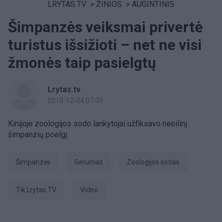
LRYTAS.TV
>
ŽINIOS
>
AUGINTINIS
Šimpanzės veiksmai privertė
turistus išsižioti – net ne visi
žmonės taip pasielgtų
Lrytas.tv
2018-12-04 07:09
Kinijoje zoologijos sodo lankytojai užfiksavo neeilinį
šimpanzių poelgį.
šimpanzės
gerumas
Zoologijos sodas
tik Lrytas.TV
Video