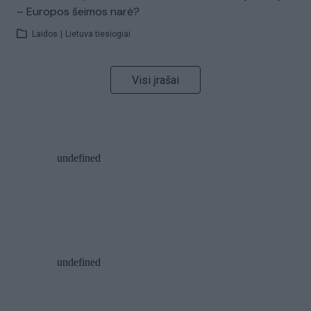
– Europos šeimos narė?
Laidos
|
Lietuva tiesiogiai
Visi įrašai