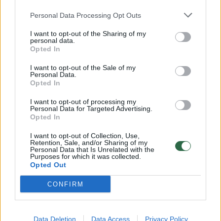
Žinios
|
Orai
Personal Data Processing Opt Outs
I want to opt-out of the Sharing of my
personal data.
00:15:54
V. Zalužno pasisakymą laiko bandymu įsitvirtinti
Opted In
Ukrainos politikoje: jis yra neteisus
I want to opt-out of the Sale of my
Personal Data.
Laidos
|
Nauja diena
Opted In
I want to opt-out of processing my
00:00:59
Nufilmavo, kaip patvino Vilniaus Vakarinis aplinkkelis:
Personal Data for Targeted Advertising.
Opted In
vaizdas pribloškia
I want to opt-out of Collection, Use,
Žinios
|
Lietuvos diena
Retention, Sale, and/or Sharing of my
Personal Data that Is Unrelated with the
Purposes for which it was collected.
Opted Out
Visi įrašai
CONFIRM
Klausyk Lrytas.TV
Data Deletion
Data Access
Privacy Policy