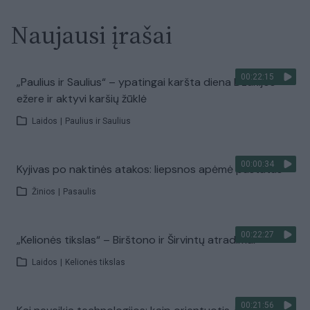
Naujausi įrašai
00:22:15
„Paulius ir Saulius“ – ypatingai karšta diena Dzūkijos
ežere ir aktyvi karšių žūklė
Laidos
|
Paulius ir Saulius
00:00:34
Kyjivas po naktinės atakos: liepsnos apėmė pastatus
Žinios
|
Pasaulis
00:22:27
„Kelionės tikslas“ – Birštono ir Širvintų atradimai
Laidos
|
Kelionės tikslas
00:21:56