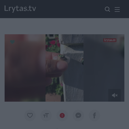
Paremkite Ukrainą