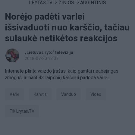
LRYTAS.TV
>
ŽINIOS
>
AUGINTINIS
Norėjo padėti varlei
išsivaduoti nuo karščio, tačiau
sulaukė netikėtos reakcijos
„Lietuvos ryto“ televizija
2018-07-20 13:07
Internete plinta vaizdo įrašas, kaip gamtai neabejingas
žmogus, alinant 43 laipsnių karščiui padeda varlei.
varlė
karštis
Vanduo
Video
tik Lrytas.TV