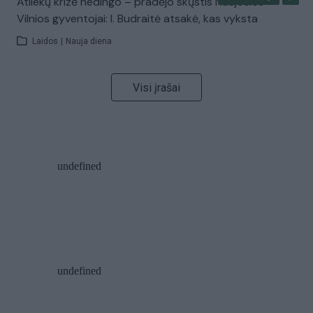
Atliekų krizė nedingo – pradėjo skųstis Naujosios
Vilnios gyventojai: I. Budraitė atsakė, kas vyksta
Laidos
|
Nauja diena
Visi įrašai