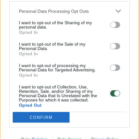
32 laipsnių šilumos
Personal Data Processing Opt Outs
Žinios
|
Orai
I want to opt-out of the Sharing of my
personal data.
00:15:54
V. Zalužno pasisakymą laiko bandymu įsitvirtinti
Opted In
Ukrainos politikoje: jis yra neteisus
I want to opt-out of the Sale of my
Personal Data.
Laidos
|
Nauja diena
Opted In
I want to opt-out of processing my
00:00:59
Personal Data for Targeted Advertising.
Nufilmavo, kaip patvino Vilniaus Vakarinis aplinkkelis:
Opted In
vaizdas pribloškia
I want to opt-out of Collection, Use,
Žinios
|
Lietuvos diena
Retention, Sale, and/or Sharing of my
Personal Data that Is Unrelated with the
Purposes for which it was collected.
Opted Out
Visi įrašai
CONFIRM