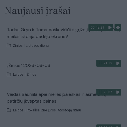
Naujausi įrašai
00:42:29
Tadas Gryn ir Toma Vaškevičiūtė grįžo į praeitį: kodėl jų
meilės istorija padėjo ekrane?
Žinios
|
Lietuvos diena
00:21:19
„Žinios“ 2026-08-08
Laidos
|
Žinios
00:23:57
Vaidas Baumila apie meilės paieškas ir asmeninių
patirčių įkvėptas dainas
Laidos
|
Pokalbiai prie jūros. Atostogų ritmu