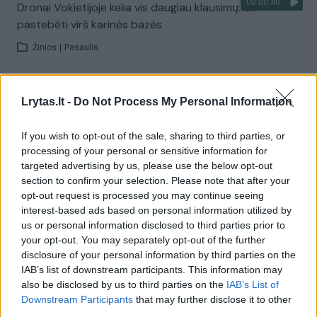
00:00:40
Dronai Vokietijoje kelia vis daugiau klausimų: du
pastebėti virš karinės bazės
Žinios
|
Pasaulis
Visi įrašai
Lrytas.lt -
Do Not Process My Personal Information
If you wish to opt-out of the sale, sharing to third parties, or
processing of your personal or sensitive information for
Žiūrimiausi įrašai
targeted advertising by us, please use the below opt-out
section to confirm your selection. Please note that after your
opt-out request is processed you may continue seeing
00:00:30
interest-based ads based on personal information utilized by
Vaizdai iš tragiškos avarijos Vilniaus r.: dviejų moterų ir
us or personal information disclosed to third parties prior to
vaiko gyvybių išgelbėti nepavyko
your opt-out. You may separately opt-out of the further
Žinios
|
Lietuvos diena
disclosure of your personal information by third parties on the
IAB’s list of downstream participants. This information may
also be disclosed by us to third parties on the
IAB’s List of
00:00:57
Downstream Participants
that may further disclose it to other
Savaitės vidurys nusimato karštas: temperatūra kils iki
third parties.