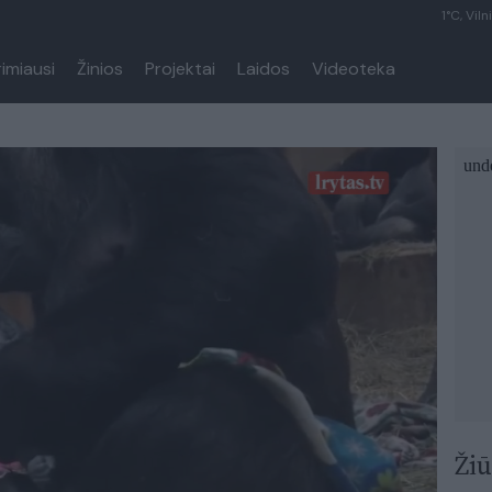
1°C, Viln
rimiausi
Žinios
Projektai
Laidos
Videoteka
Žiū