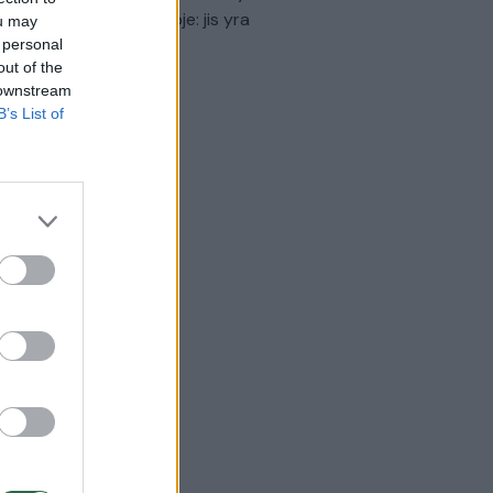
virtinti Ukrainos politikoje: jis yra
ou may
eisus
 personal
out of the
Laidos
|
Nauja diena
 downstream
B’s List of