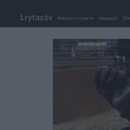
Klausyk Lrytas.tv
Naujausi
Žiū
Paremkite Ukrainą