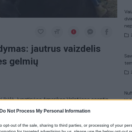
Vaiz
dvi
ne
ymas: jautrus vaizdelis
Sav
ies gelmių
tem
a
Nuf
urį įkėlė Jungtinėse Amerikos Valstijose esantis
Vak
tingai mielas ir jautrus vaizdelis, kurio
Do Not Process My Personal Information
to opt-out of the sale, sharing to third parties, or processing of your per
V. 
formation for targeted advertising by us, please use the below opt-out s