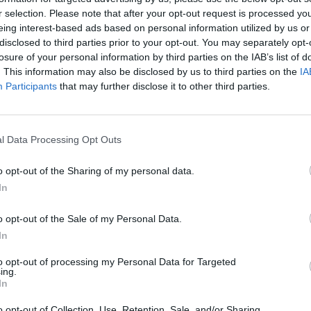
tik Lrytas.TV
Video
įsit
r selection. Please note that after your opt-out request is processed y
net
eing interest-based ads based on personal information utilized by us or
disclosed to third parties prior to your opt-out. You may separately opt-
losure of your personal information by third parties on the IAB’s list of
. This information may also be disclosed by us to third parties on the
IA
Visi įrašai
Participants
that may further disclose it to other third parties.
2:40
00:03:52
mai –
Liūdna vyresnio amžiaus dirbančiųjų
l Data Processing Opt Outs
nenori:
kasdienybė – priekabiavimas, patyčios ir
užgaulūs įvardžiai
o opt-out of the Sharing of my personal data.
Žinios
|
Lietuvos diena
In
o opt-out of the Sale of my Personal Data.
0:29
00:02:08
mas
Aukštaitijos pučiamųjų orkestras
In
3
Nyderlanduose apgynė čempionų vardą
to opt-out of processing my Personal Data for Targeted
ing.
Žinios
|
Lietuvos diena
In
o opt-out of Collection, Use, Retention, Sale, and/or Sharing