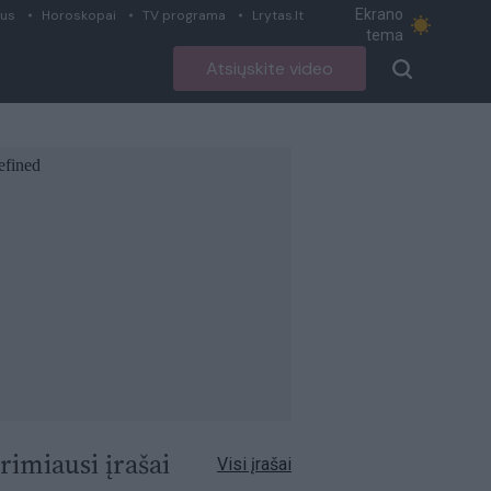
Ekrano
ius
Horoskopai
TV programa
Lrytas.lt
tema
Atsiųskite video
rimiausi įrašai
Visi įrašai