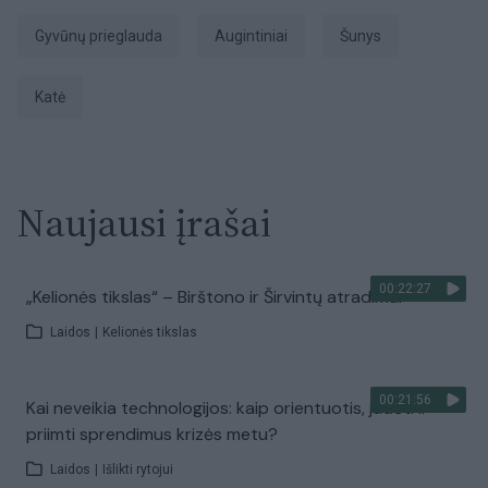
gyvūnų prieglauda
augintiniai
Šunys
Katė
Naujausi įrašai
00:22:27
„Kelionės tikslas“ – Birštono ir Širvintų atradimai
Laidos
|
Kelionės tikslas
00:21:56
Kai neveikia technologijos: kaip orientuotis, judėti ir
priimti sprendimus krizės metu?
Laidos
|
Išlikti rytojui