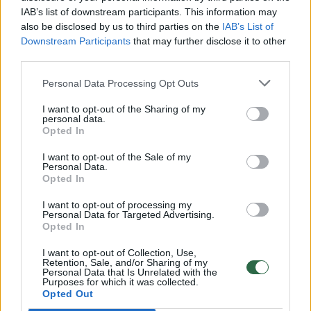
00:00:30
IAB’s list of downstream participants. This information may
Vaizdai iš tragiškos avarijos Vilniaus r.: dviejų moterų ir
also be disclosed by us to third parties on the
IAB’s List of
vaiko gyvybių išgelbėti nepavyko
Downstream Participants
that may further disclose it to other
Žinios
|
Lietuvos diena
third parties.
Personal Data Processing Opt Outs
00:00:57
Savaitės vidurys nusimato karštas: temperatūra kils iki
I want to opt-out of the Sharing of my
32 laipsnių šilumos
personal data.
Opted In
Žinios
|
Orai
I want to opt-out of the Sale of my
Personal Data.
Opted In
00:15:54
V. Zalužno pasisakymą laiko bandymu įsitvirtinti
Ukrainos politikoje: jis yra neteisus
I want to opt-out of processing my
Personal Data for Targeted Advertising.
Opted In
Laidos
|
Nauja diena
I want to opt-out of Collection, Use,
Retention, Sale, and/or Sharing of my
Personal Data that Is Unrelated with the
00:00:59
Nufilmavo, kaip patvino Vilniaus Vakarinis aplinkkelis:
Purposes for which it was collected.
vaizdas pribloškia
Opted Out