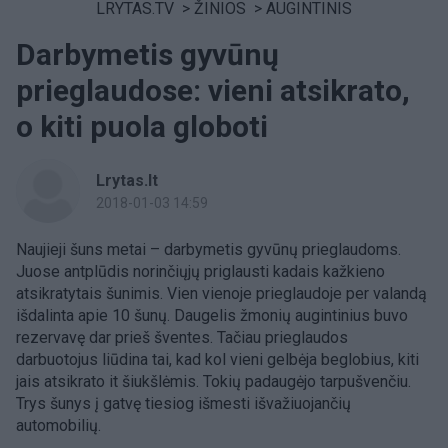
LRYTAS.TV
>
ŽINIOS
>
AUGINTINIS
Darbymetis gyvūnų
prieglaudose: vieni atsikrato,
o kiti puola globoti
Lrytas.lt
2018-01-03 14:59
Naujieji šuns metai – darbymetis gyvūnų prieglaudoms.
Juose antplūdis norinčiųjų priglausti kadais kažkieno
atsikratytais šunimis. Vien vienoje prieglaudoje per valandą
išdalinta apie 10 šunų. Daugelis žmonių augintinius buvo
rezervavę dar prieš šventes. Tačiau prieglaudos
darbuotojus liūdina tai, kad kol vieni gelbėja beglobius, kiti
jais atsikrato it šiukšlėmis. Tokių padaugėjo tarpušvenčiu.
Trys šunys į gatvę tiesiog išmesti išvažiuojančių
automobilių.