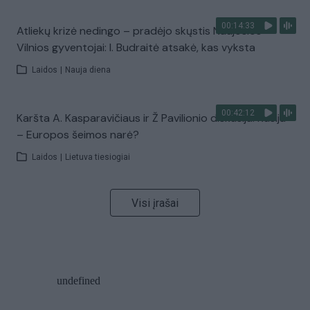
00:14:33
Atliekų krizė nedingo – pradėjo skųstis Naujosios
Vilnios gyventojai: I. Budraitė atsakė, kas vyksta
Laidos
|
Nauja diena
00:42:12
Karšta A. Kasparavičiaus ir Ž Pavilionio diskusija: Rusija
– Europos šeimos narė?
Laidos
|
Lietuva tiesiogiai
Visi įrašai