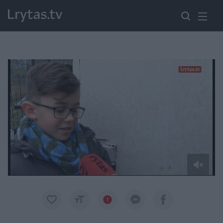
Paremkite Ukrainą