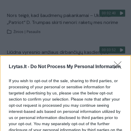
00:02:40
Nors teigė, kad šaudmenų pakankamai – Ukrainai
„Patriot“ D. Trumpas skirti nenori: raketų mes norime
Žinios
|
Pasaulis
00:03:52
Liūdna vyresnio amžiaus dirbančiųjų kasdienybė –
priekabiavimas, patyčios ir užgaulūs įvardžiai
Lrytas.lt -
Do Not Process My Personal Information
Žinios
|
Lietuvos diena
If you wish to opt-out of the sale, sharing to third parties, or
processing of your personal or sensitive information for
Visi įrašai
targeted advertising by us, please use the below opt-out
section to confirm your selection. Please note that after your
opt-out request is processed you may continue seeing
interest-based ads based on personal information utilized by
Žiūrimiausi įrašai
us or personal information disclosed to third parties prior to
your opt-out. You may separately opt-out of the further
disclosure of your personal information by third parties on the