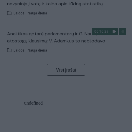
nevynioja į vatą ir kalba apie liūdną statistiką
Laidos
|
Nauja diena
00:10:29
Analitikas aptarė parlamentarų ir G. Nausėdos
atostogų klausimą: V. Adamkus to nebijodavo
Laidos
|
Nauja diena
Visi įrašai