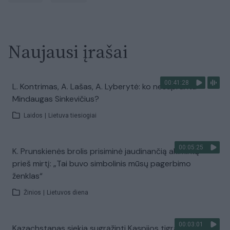
Naujausi įrašai
00:41:28
L. Kontrimas, A. Lašas, A. Lyberytė: ko nesupranta
Mindaugas Sinkevičius?
Laidos
|
Lietuva tiesiogiai
00:05:25
K. Prunskienės brolis prisiminė jaudinančią akimirką
prieš mirtį: „Tai buvo simbolinis mūsų pagerbimo
ženklas“
Žinios
|
Lietuvos diena
00:03:01
Kazachstanas siekia sugrąžinti Kaspijos tigrą į Centrinę