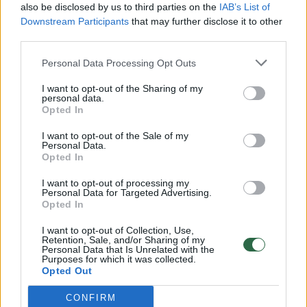
also be disclosed by us to third parties on the
IAB’s List of
Žinios
|
Lietuvos diena
Downstream Participants
that may further disclose it to other
third parties.
00:00:30
Vaizdai iš tragiškos avarijos Vilniaus r.: dviejų moterų ir
Personal Data Processing Opt Outs
vaiko gyvybių išgelbėti nepavyko
I want to opt-out of the Sharing of my
personal data.
Žinios
|
Lietuvos diena
Opted In
I want to opt-out of the Sale of my
00:00:59
Personal Data.
Nufilmavo, kaip patvino Vilniaus Vakarinis aplinkkelis:
Opted In
vaizdas pribloškia
I want to opt-out of processing my
Žinios
|
Lietuvos diena
Personal Data for Targeted Advertising.
Opted In
I want to opt-out of Collection, Use,
00:02:01
„Pagarba pirmajai premjerei“: pasidalijo jautriais
Retention, Sale, and/or Sharing of my
prisiminimais apie Kazimierą Prunskienę
Personal Data that Is Unrelated with the
Purposes for which it was collected.
Opted Out
Žinios
|
Lietuvos diena
CONFIRM