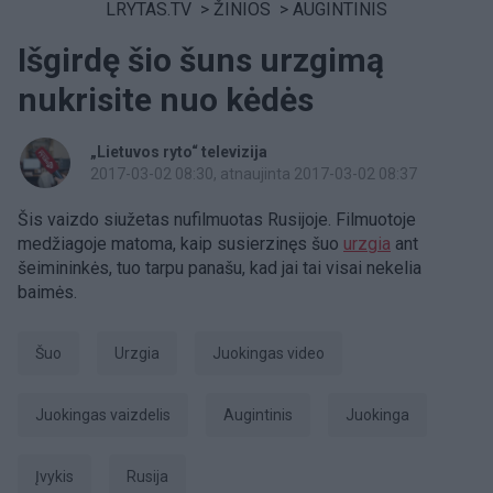
LRYTAS.TV
>
ŽINIOS
>
AUGINTINIS
Išgirdę šio šuns urzgimą
nukrisite nuo kėdės
„Lietuvos ryto“ televizija
2017-03-02 08:30
, atnaujinta 2017-03-02 08:37
Šis vaizdo siužetas nufilmuotas Rusijoje. Filmuotoje
medžiagoje matoma, kaip susierzinęs šuo
urzgia
ant
šeimininkės, tuo tarpu panašu, kad jai tai visai nekelia
baimės.
Šuo
urzgia
juokingas video
juokingas vaizdelis
augintinis
juokinga
įvykis
Rusija