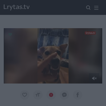
Paremkite Ukrainą