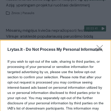
Aziją: ypatingam projektui ruoštasi dešimtmetį
Žinios
|
Pasaulis
00:03:41
Mėsainių mėgėjus kviečia nepražiopsoti festivalio
Vilniuje: atskleidė populiariausią paruošimo būdą
Žinios
|
Lietuvos diena
Lrytas.lt -
Do Not Process My Personal Information
Visi įrašai
If you wish to opt-out of the sale, sharing to third parties, or
processing of your personal or sensitive information for
targeted advertising by us, please use the below opt-out
section to confirm your selection. Please note that after your
Žiūrimiausi įrašai
opt-out request is processed you may continue seeing
interest-based ads based on personal information utilized by
us or personal information disclosed to third parties prior to
your opt-out. You may separately opt-out of the further
00:00:49
Pateikė daugiau detalių apie iš tėvų paimtus šešis
disclosure of your personal information by third parties on the
vaikus: jiems kilusi grėsmė
IAB’s list of downstream participants. This information may