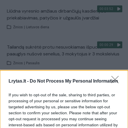
00:03:52
Liūdna vyresnio amžiaus dirbančiųjų kasdienybė –
priekabiavimas, patyčios ir užgaulūs įvardžiai
Žinios
|
Lietuvos diena
00:00:29
Tailandą sukrėtė protu nesuvokiamas išpuolis:
paauglys nušovė senelius, 3 mokytojus ir 3 moksleivius
Žinios
|
Pasaulis
Lrytas.lt -
Do Not Process My Personal Information
00:02:08
Aukštaitijos pučiamųjų orkestras Nyderlanduose
apgynė čempionų vardą
If you wish to opt-out of the sale, sharing to third parties, or
Žinios
|
Lietuvos diena
processing of your personal or sensitive information for
targeted advertising by us, please use the below opt-out
section to confirm your selection. Please note that after your
Visi įrašai
opt-out request is processed you may continue seeing
interest-based ads based on personal information utilized by