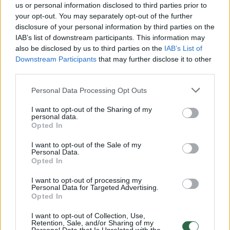
us or personal information disclosed to third parties prior to
your opt-out. You may separately opt-out of the further
Žiūrimiausi įrašai
disclosure of your personal information by third parties on the
IAB’s list of downstream participants. This information may
also be disclosed by us to third parties on the
IAB’s List of
Downstream Participants
that may further disclose it to other
00:00:30
Vaizdai iš tragiškos avarijos Vilniaus r.: dviejų moterų ir
third parties.
vaiko gyvybių išgelbėti nepavyko
Personal Data Processing Opt Outs
Žinios
|
Lietuvos diena
I want to opt-out of the Sharing of my
personal data.
Opted In
00:00:57
Savaitės vidurys nusimato karštas: temperatūra kils iki
32 laipsnių šilumos
I want to opt-out of the Sale of my
Personal Data.
Opted In
Žinios
|
Orai
I want to opt-out of processing my
Personal Data for Targeted Advertising.
00:00:59
Nufilmavo, kaip patvino Vilniaus Vakarinis aplinkkelis:
Opted In
vaizdas pribloškia
I want to opt-out of Collection, Use,
Retention, Sale, and/or Sharing of my
Žinios
|
Lietuvos diena