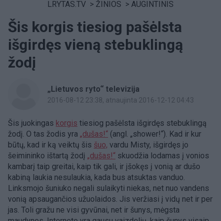
LRYTAS.TV
>
ŽINIOS
>
AUGINTINIS
Šis korgis tiesiog pašėlsta
išgirdęs vieną stebuklingą
žodį
„Lietuvos ryto“ televizija
2016-08-12 23:38
, atnaujinta 2016-12-12 04:43
Šis juokingas
korgis
tiesiog pašėlsta išgirdęs stebuklingą
žodį. O tas žodis yra
„dušas!“
(angl. „shower!“). Kad ir kur
būtų, kad ir ką veiktų šis
šuo,
vardu Misty, išgirdęs jo
šeimininko ištartą žodį
„dušas!“
skuodžia lodamas į vonios
kambarį taip greitai, kaip tik gali, ir įšokęs į vonią ar dušo
kabiną laukia nesulaukia, kada bus atsuktas vanduo.
Linksmojo šuniuko negali sulaikyti niekas, net nuo vandens
vonią apsaugančios užuolaidos. Jis veržiasi į vidų net ir per
jas. Toli gražu ne visi gyvūnai, net ir šunys, mėgsta
maudynes. Internete yra gausu vaizdelių, kaip šunys visaip