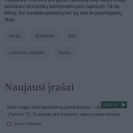
priešinasi šeimininkų bandymams juos nuprausti. Tik ne
Misty. Šis šuniukas padarytų bet ką, kad tik pasimėgautų
dušu.
korgis
augintinis
Šuo
linksmas vaizdelis
dušas
Naujausi įrašai
00:02:40
Nors teigė, kad šaudmenų pakankamai – Ukrainai
„Patriot“ D. Trumpas skirti nenori: raketų mes norime
Žinios
|
Pasaulis