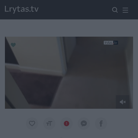
Paremkite Ukrainą