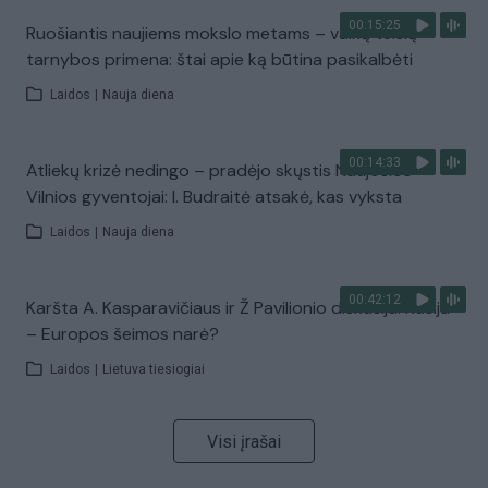
00:15:25
Ruošiantis naujiems mokslo metams – vaikų teisių
tarnybos primena: štai apie ką būtina pasikalbėti
Laidos
|
Nauja diena
00:14:33
Atliekų krizė nedingo – pradėjo skųstis Naujosios
Vilnios gyventojai: I. Budraitė atsakė, kas vyksta
Laidos
|
Nauja diena
00:42:12
Karšta A. Kasparavičiaus ir Ž Pavilionio diskusija: Rusija
– Europos šeimos narė?
Laidos
|
Lietuva tiesiogiai
Visi įrašai