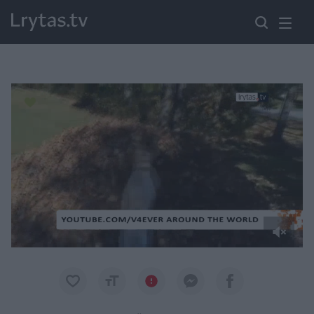
Paremkite Ukrainą