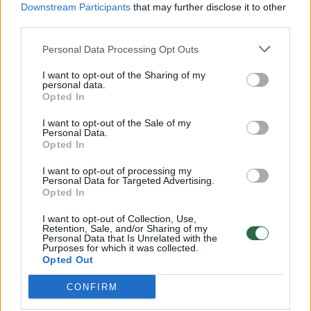
Downstream Participants
that may further disclose it to other
third parties.
00:00:57
Savaitės vidurys nusimato karštas: temperatūra kils iki
32 laipsnių šilumos
Personal Data Processing Opt Outs
Žinios
|
Orai
I want to opt-out of the Sharing of my
personal data.
Opted In
00:15:54
V. Zalužno pasisakymą laiko bandymu įsitvirtinti
I want to opt-out of the Sale of my
Personal Data.
Ukrainos politikoje: jis yra neteisus
Opted In
Laidos
|
Nauja diena
I want to opt-out of processing my
Personal Data for Targeted Advertising.
Opted In
00:00:59
Nufilmavo, kaip patvino Vilniaus Vakarinis aplinkkelis:
I want to opt-out of Collection, Use,
vaizdas pribloškia
Retention, Sale, and/or Sharing of my
Personal Data that Is Unrelated with the
Purposes for which it was collected.
Žinios
|
Lietuvos diena
Opted Out
CONFIRM
Visi įrašai