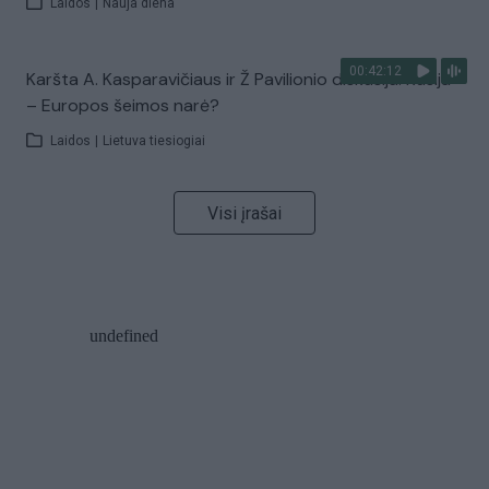
Laidos
|
Nauja diena
00:42:12
Karšta A. Kasparavičiaus ir Ž Pavilionio diskusija: Rusija
– Europos šeimos narė?
Laidos
|
Lietuva tiesiogiai
Visi įrašai