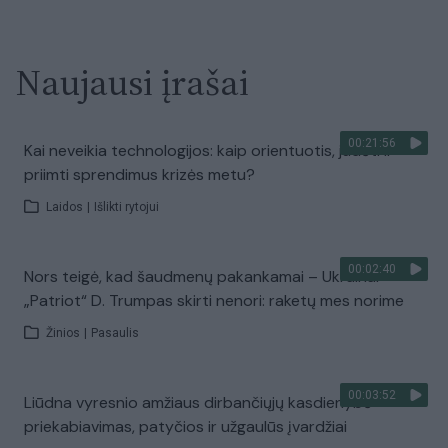
Naujausi įrašai
00:21:56
Kai neveikia technologijos: kaip orientuotis, judėti ir
priimti sprendimus krizės metu?
Laidos
|
Išlikti rytojui
00:02:40
Nors teigė, kad šaudmenų pakankamai – Ukrainai
„Patriot“ D. Trumpas skirti nenori: raketų mes norime
Žinios
|
Pasaulis
00:03:52
Liūdna vyresnio amžiaus dirbančiųjų kasdienybė –
priekabiavimas, patyčios ir užgaulūs įvardžiai