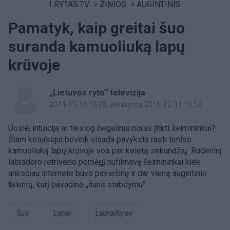
LRYTAS.TV
>
ŽINIOS
>
AUGINTINIS
Pamatyk, kaip greitai šuo
suranda kamuoliuką lapų
krūvoje
„Lietuvos ryto“ televizija
2014-10-16 13:08
, atnaujinta 2016-12-11 15:59
Uoslė, intuicija ar tiesiog begalinis noras įtikti šeimininkui?
Šiam keturkojui beveik visada pavyksta rasti teniso
kamuoliuką lapų krūvoje vos per keletą sekundžių. Rudeninį
labradoro retriverio pomėgį nufilmavę šeimininkai kiek
anksčiau internete buvo paviešinę ir dar vieną augintinio
talentą, kurį pavadino „šuns stabdymu“.
Šuo
lapai
labradoras