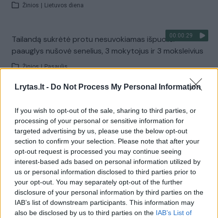
Žinios
|
Lietuvos diena
00:00:29
Tailandą sukrėtė protu nesuvokiamas išpuolis:
paauglys nušovė senelius, 3 mokytojus ir 3 moksleivius
Žinios
|
Pasaulis
Lrytas.lt -
Do Not Process My Personal Information
Visi įrašai
If you wish to opt-out of the sale, sharing to third parties, or
processing of your personal or sensitive information for
targeted advertising by us, please use the below opt-out
Žiūrimiausi įrašai
section to confirm your selection. Please note that after your
opt-out request is processed you may continue seeing
interest-based ads based on personal information utilized by
us or personal information disclosed to third parties prior to
00:00:30
Vaizdai iš tragiškos avarijos Vilniaus r.: dviejų moterų ir
your opt-out. You may separately opt-out of the further
vaiko gyvybių išgelbėti nepavyko
disclosure of your personal information by third parties on the
IAB’s list of downstream participants. This information may
Žinios
|
Lietuvos diena
also be disclosed by us to third parties on the
IAB’s List of