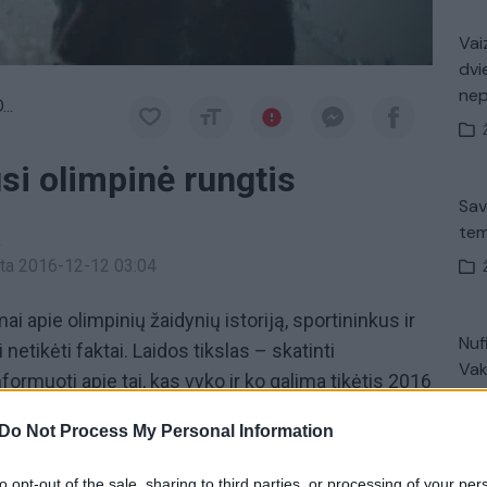
Vaiz
dvi
ne
..
usi olimpinė rungtis
Sav
tem
a
inta 2016-12-12 03:04
mai apie olimpinių žaidynių istoriją, sportininkus ir
Nuf
netikėti faktai. Laidos tikslas – skatinti
Vak
ormuoti apie tai, kas vyko ir ko galima tikėtis 2016
Do Not Process My Personal Information
Tommy Kono
polas
Ar žinai kad
V. 
to opt-out of the sale, sharing to third parties, or processing of your per