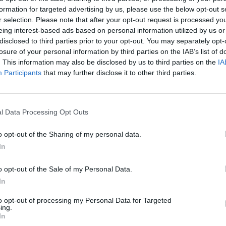
įsit
formation for targeted advertising by us, please use the below opt-out s
r selection. Please note that after your opt-out request is processed y
net
eing interest-based ads based on personal information utilized by us or
disclosed to third parties prior to your opt-out. You may separately opt-
losure of your personal information by third parties on the IAB’s list of
. This information may also be disclosed by us to third parties on the
IA
Participants
that may further disclose it to other third parties.
Visi įrašai
l Data Processing Opt Outs
2:40
00:03:52
mai –
Liūdna vyresnio amžiaus dirbančiųjų
nenori:
kasdienybė – priekabiavimas, patyčios ir
o opt-out of the Sharing of my personal data.
užgaulūs įvardžiai
In
Žinios
|
Lietuvos diena
o opt-out of the Sale of my Personal Data.
In
0:29
00:02:08
mas
Aukštaitijos pučiamųjų orkestras
to opt-out of processing my Personal Data for Targeted
3
Nyderlanduose apgynė čempionų vardą
ing.
In
Žinios
|
Lietuvos diena