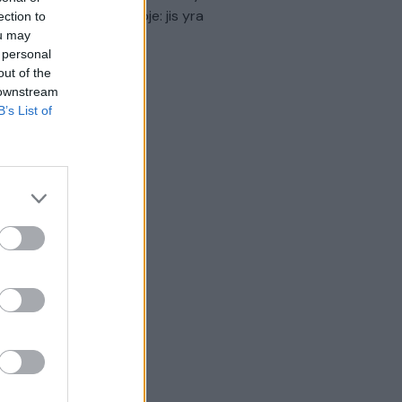
virtinti Ukrainos politikoje: jis yra
ection to
ou may
eisus
 personal
Laidos
|
Nauja diena
out of the
 downstream
B’s List of