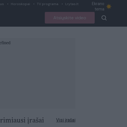
Ekrano
ius
Horoskopai
TV programa
Lrytas.lt
tema
Atsiųskite video
rimiausi įrašai
Visi įrašai