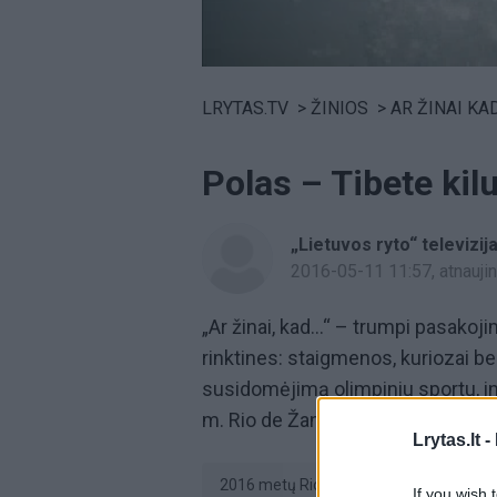
Volume
0%
LRYTAS.TV
>
ŽINIOS
>
AR ŽINAI KAD.
Polas – Tibete kil
„Lietuvos ryto“ televizij
2016-05-11 11:57
, atnauj
„Ar žinai, kad...“ – trumpi pasakoji
rinktines: staigmenos, kuriozai bei 
susidomėjimą olimpiniu sportu, inf
m. Rio de Žaneiro žaidynėse.
Lrytas.lt -
2016 metų Rio de Žaneiro olimpiada
If you wish 