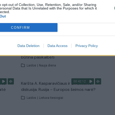
o opt-out of Collection, Use, Retention, Sale, and/or Sharing
ersonal Data that Is Unrelated with the Purposes for which it
lected.
Out
TV
Visi įrašai
CONFIRM
00:15:25
ų
Ruošiantis naujiems mokslo metams –
Data Deletion
Data Access
Privacy Policy
ažnai
vaikų teisių tarnybos primena: štai apie ką
būtina pasikalbėti
Laidos
|
Nauja diena
00:42:12
stis
Karšta A. Kasparavičiaus ir Ž Pavilionio
aitė
diskusija: Rusija – Europos šeimos narė?
Laidos
|
Lietuva tiesiogiai