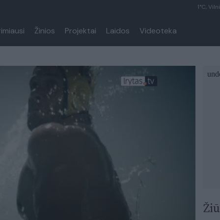
1°C, Viln
rimiausi
Žinios
Projektai
Laidos
Videoteka
Žiū