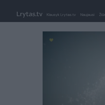
Klausyk Lrytas.tv
Naujausi
Žiū
Paremkite Ukrainą