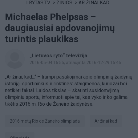
LRYTAS.TV
>
ŽINIOS
>
AR ŽINAI KAD...
Michaelas Phelpsas –
daugiausiai apdovanojimų
turintis plaukikas
„Lietuvos ryto“ televizija
2016-05-04 16:55
, atnaujinta 2016-12-29 15:46
„Ar žinai, kad...“ – trumpi pasakojimai apie olimpinių žaidynių
istoriją, sportininkus ir rinktines: staigmenos, kuriozai bei
netikėti faktai. Laidos tikslas – skatinti susidomėjimą
olimpiniu sportu, informuoti apie tai, kas vyko ir ko galima
tikėtis 2016 m. Rio de Žaneiro žaidynėse.
2016 metų Rio de Žaneiro olimpiada
Ar žinai kad