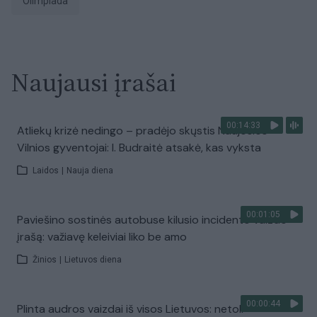
Olimpiada
Naujausi įrašai
00:14:33
Atliekų krizė nedingo – pradėjo skųstis Naujosios
Vilnios gyventojai: I. Budraitė atsakė, kas vyksta
Laidos
|
Nauja diena
00:01:05
Paviešino sostinės autobuse kilusio incidento vaizdo
įrašą: važiavę keleiviai liko be amo
Žinios
|
Lietuvos diena
00:00:44
Plinta audros vaizdai iš visos Lietuvos: netoli