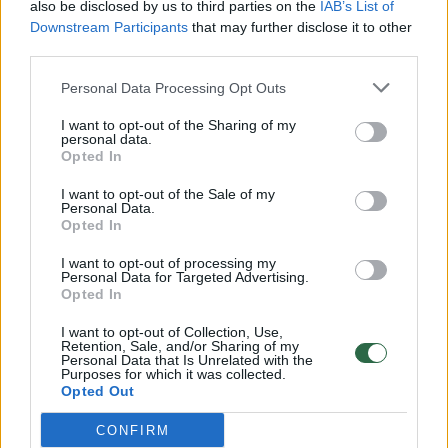
also be disclosed by us to third parties on the
IAB’s List of
Žinios
|
Lietuvos diena
Downstream Participants
that may further disclose it to other
third parties.
00:00:57
Savaitės vidurys nusimato karštas: temperatūra kils iki
Personal Data Processing Opt Outs
32 laipsnių šilumos
I want to opt-out of the Sharing of my
personal data.
Žinios
|
Orai
Opted In
I want to opt-out of the Sale of my
00:00:59
Nufilmavo, kaip patvino Vilniaus Vakarinis aplinkkelis:
Personal Data.
Opted In
vaizdas pribloškia
I want to opt-out of processing my
Žinios
|
Lietuvos diena
Personal Data for Targeted Advertising.
Opted In
00:00:55
Avarija Vilniuje: į stotelę įsirėžęs automobilis sužalojo
I want to opt-out of Collection, Use,
Retention, Sale, and/or Sharing of my
dvi moteris
Personal Data that Is Unrelated with the
Purposes for which it was collected.
Opted Out
Žinios
|
Lietuvos diena
CONFIRM