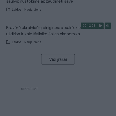
šaulys: nustokime apgaudinėti save
Laidos
|
Nauja diena
00:12:58
Pravėrė ukrainiečių pinigines: atsakė, kiek vidutiniškai
uždirba ir kaip išsilaiko šalies ekonomika
Laidos
|
Nauja diena
Visi įrašai