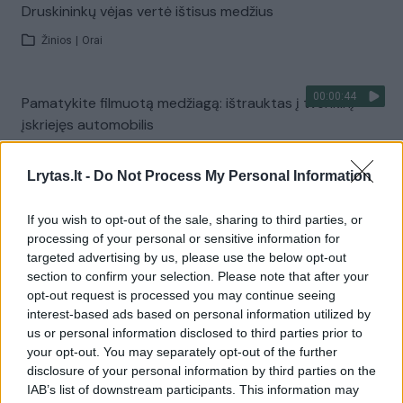
Druskininkų vėjas vertė ištisus medžius
Žinios
|
Orai
00:00:44
Pamatykite filmuotą medžiagą: ištrauktas į tvenkinį
įskriejęs automobilis
Žinios
|
Lietuvos diena
Lrytas.lt -
Do Not Process My Personal Information
Visi įrašai
If you wish to opt-out of the sale, sharing to third parties, or
processing of your personal or sensitive information for
targeted advertising by us, please use the below opt-out
section to confirm your selection. Please note that after your
Žiūrimiausi įrašai
opt-out request is processed you may continue seeing
interest-based ads based on personal information utilized by
us or personal information disclosed to third parties prior to
your opt-out. You may separately opt-out of the further
00:00:30
Vaizdai iš tragiškos avarijos Vilniaus r.: dviejų moterų ir
disclosure of your personal information by third parties on the
vaiko gyvybių išgelbėti nepavyko
IAB’s list of downstream participants. This information may