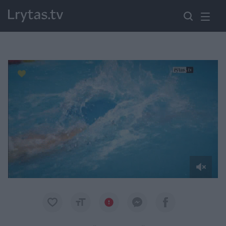
Paremkite Ukrainą