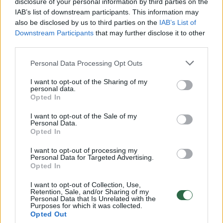
disclosure of your personal information by third parties on the
IAB’s list of downstream participants. This information may
00:00:30
Vaizdai iš tragiškos avarijos Vilniaus r.: dviejų moterų ir
also be disclosed by us to third parties on the
IAB’s List of
vaiko gyvybių išgelbėti nepavyko
Downstream Participants
that may further disclose it to other
third parties.
Žinios
|
Lietuvos diena
Personal Data Processing Opt Outs
00:00:57
Savaitės vidurys nusimato karštas: temperatūra kils iki
I want to opt-out of the Sharing of my
personal data.
32 laipsnių šilumos
Opted In
Žinios
|
Orai
I want to opt-out of the Sale of my
Personal Data.
Opted In
00:00:59
Nufilmavo, kaip patvino Vilniaus Vakarinis aplinkkelis:
I want to opt-out of processing my
vaizdas pribloškia
Personal Data for Targeted Advertising.
Opted In
Žinios
|
Lietuvos diena
I want to opt-out of Collection, Use,
Retention, Sale, and/or Sharing of my
Personal Data that Is Unrelated with the
00:15:54
V. Zalužno pasisakymą laiko bandymu įsitvirtinti
Purposes for which it was collected.
Opted Out
Ukrainos politikoje: jis yra neteisus