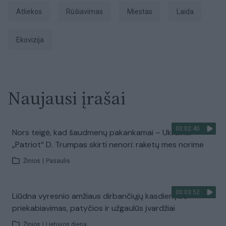
atliekos
rūšiavimas
miestas
laida
Ekovizija
Naujausi įrašai
00:02:40
Nors teigė, kad šaudmenų pakankamai – Ukrainai
„Patriot“ D. Trumpas skirti nenori: raketų mes norime
Žinios
|
Pasaulis
00:03:52
Liūdna vyresnio amžiaus dirbančiųjų kasdienybė –
priekabiavimas, patyčios ir užgaulūs įvardžiai
Žinios
|
Lietuvos diena