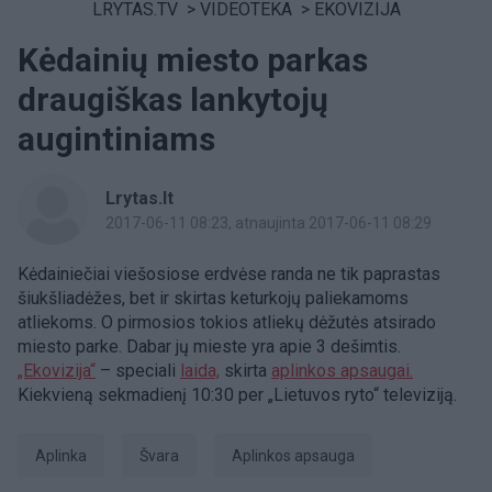
LRYTAS.TV
>
VIDEOTEKA
>
EKOVIZIJA
Kėdainių miesto parkas
draugiškas lankytojų
augintiniams
Lrytas.lt
2017-06-11 08:23
, atnaujinta 2017-06-11 08:29
Kėdainiečiai viešosiose erdvėse randa ne tik paprastas
šiukšliadėžes, bet ir skirtas keturkojų paliekamoms
atliekoms. O pirmosios tokios atliekų dėžutės atsirado
miesto parke. Dabar jų mieste yra apie 3 dešimtis.
„Ekovizija“
– speciali
laida,
skirta
aplinkos apsaugai.
Kiekvieną sekmadienį 10:30 per „Lietuvos ryto“ televiziją.
aplinka
švara
aplinkos apsauga