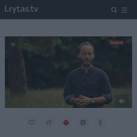
Paremkite Ukrainą