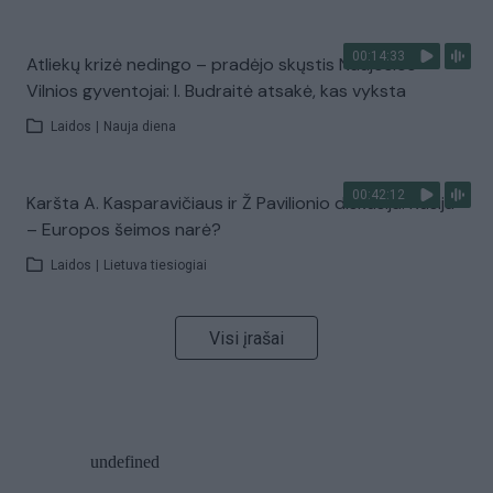
00:14:33
Atliekų krizė nedingo – pradėjo skųstis Naujosios
Vilnios gyventojai: I. Budraitė atsakė, kas vyksta
Laidos
|
Nauja diena
00:42:12
Karšta A. Kasparavičiaus ir Ž Pavilionio diskusija: Rusija
– Europos šeimos narė?
Laidos
|
Lietuva tiesiogiai
Visi įrašai