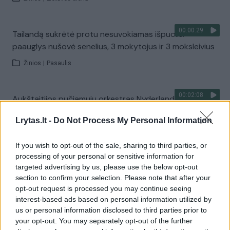
00:00:29
Tailandą sukrėtė protu nesuvokiamas išpuolis:
paauglys nušovė senelius, 3 mokytojus ir 3 moksleivius
Žinios
|
Pasaulis
00:02:08
Aukštaitijos pučiamųjų orkestras Nyderlanduose
apgynė čempionų vardą
Lrytas.lt -
Do Not Process My Personal Information
Žinios
|
Lietuvos diena
If you wish to opt-out of the sale, sharing to third parties, or
processing of your personal or sensitive information for
Visi įrašai
targeted advertising by us, please use the below opt-out
section to confirm your selection. Please note that after your
opt-out request is processed you may continue seeing
interest-based ads based on personal information utilized by
Žiūrimiausi įrašai
us or personal information disclosed to third parties prior to
your opt-out. You may separately opt-out of the further