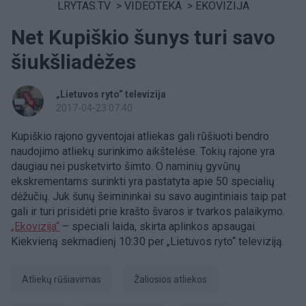
LRYTAS.TV
>
VIDEOTEKA
>
EKOVIZIJA
Net Kupiškio šunys turi savo
šiukšliadėžes
„Lietuvos ryto“ televizija
2017-04-23 07:40
Kupiškio rajono gyventojai atliekas gali rūšiuoti bendro
naudojimo atliekų surinkimo aikštelėse. Tokių rajone yra
daugiau nei pusketvirto šimto. O naminių gyvūnų
ekskrementams surinkti yra pastatyta apie 50 specialių
dėžučių. Juk šunų šeimininkai su savo augintiniais taip pat
gali ir turi prisidėti prie krašto švaros ir tvarkos palaikymo.
„Ekovizija“
– speciali laida, skirta aplinkos apsaugai.
Kiekvieną sekmadienį 10:30 per „Lietuvos ryto“ televiziją.
atliekų rūšiavimas
žaliosios atliekos