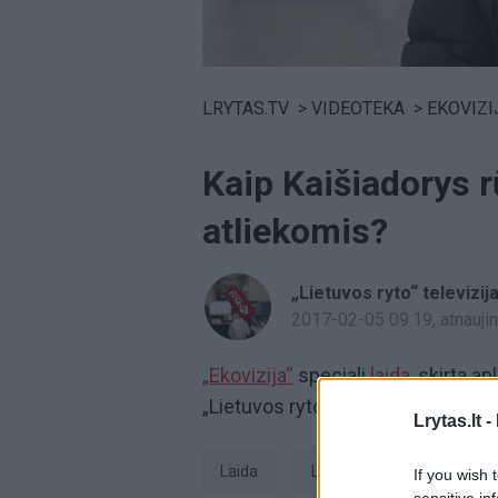
Volume
0%
LRYTAS.TV
>
VIDEOTEKA
>
EKOVIZI
Kaip Kaišiadorys r
atliekomis?
„Lietuvos ryto“ televizij
2017-02-05 09:19
, atnauj
„Ekovizija“
speciali
laida,
skirta ap
„Lietuvos ryto“ televiziją.
Lrytas.lt -
laida
laida Ekovizija
Eko
If you wish 
sensitive in