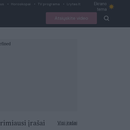
Ekrano
ius
Horoskopai
TV programa
Lrytas.lt
tema
Atsiųskite video
rimiausi įrašai
Visi įrašai