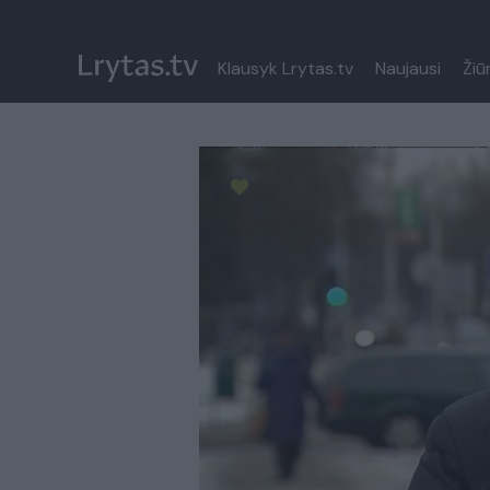
Klausyk Lrytas.tv
Naujausi
Žiū
Paremkite Ukrainą