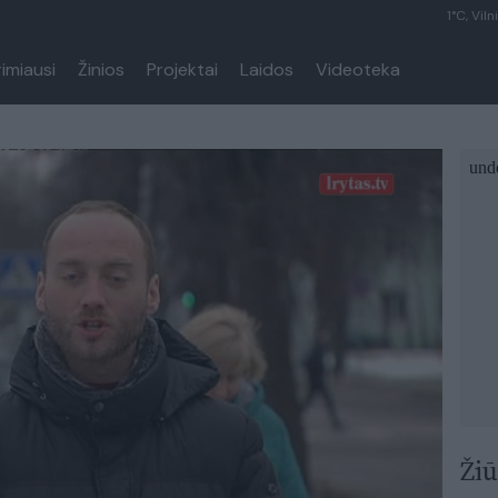
1°C, Viln
rimiausi
Žinios
Projektai
Laidos
Videoteka
Žiū