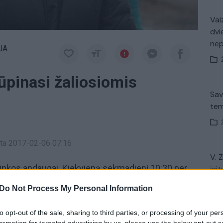
Vaiz
dvi
ne
JA
ūpinasi žaliosiomis
Sav
tem
a
inta 2017-02-06 07:16
V. 
linkos apdaugai. Kiekvieną sekmadienį 10:30 per
įsit
net
Do Not Process My Personal Information
vizija
Kaišiadorys
atliekos
to opt-out of the sale, sharing to third parties, or processing of your per
formation for targeted advertising by us, please use the below opt-out s