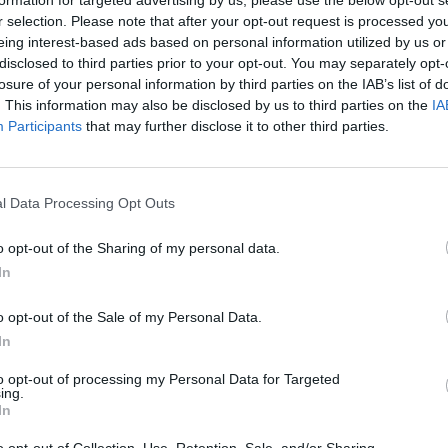
Sin
r selection. Please note that after your opt-out request is processed y
perdirbimas
užb
eing interest-based ads based on personal information utilized by us or
disclosed to third parties prior to your opt-out. You may separately opt-
ats
losure of your personal information by third parties on the IAB’s list of
. This information may also be disclosed by us to third parties on the
IA
Participants
that may further disclose it to other third parties.
Visi įrašai
l Data Processing Opt Outs
2:08
00:22:28
 pora
„Sodas ir daržas“ laidoje – veiksmingas
būdas atsikratyti kurklių
o opt-out of the Sharing of my personal data.
In
Laidos
|
Sodas ir daržas
o opt-out of the Sale of my Personal Data.
00:21:19
žo į
„Žinios“ 2026-08-08
In
jo
Laidos
|
Žinios
to opt-out of processing my Personal Data for Targeted
ing.
In
o opt-out of Collection, Use, Retention, Sale, and/or Sharing