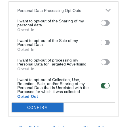
32 laipsnių šilumos
Personal Data Processing Opt Outs
Žinios
|
Orai
I want to opt-out of the Sharing of my
personal data.
00:00:59
Nufilmavo, kaip patvino Vilniaus Vakarinis aplinkkelis:
Opted In
vaizdas pribloškia
I want to opt-out of the Sale of my
Personal Data.
Žinios
|
Lietuvos diena
Opted In
I want to opt-out of processing my
Personal Data for Targeted Advertising.
00:00:55
Avarija Vilniuje: į stotelę įsirėžęs automobilis sužalojo
Opted In
dvi moteris
I want to opt-out of Collection, Use,
Žinios
|
Lietuvos diena
Retention, Sale, and/or Sharing of my
Personal Data that Is Unrelated with the
Purposes for which it was collected.
Opted Out
Visi įrašai
CONFIRM