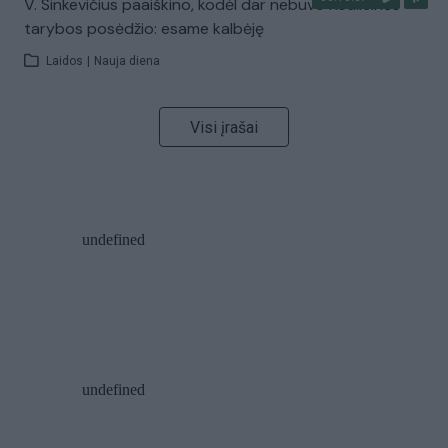
V. Sinkevičius paaiškino, kodėl dar nebuvo Koalicinės
tarybos posėdžio: esame kalbėję
Laidos
|
Nauja diena
Visi įrašai