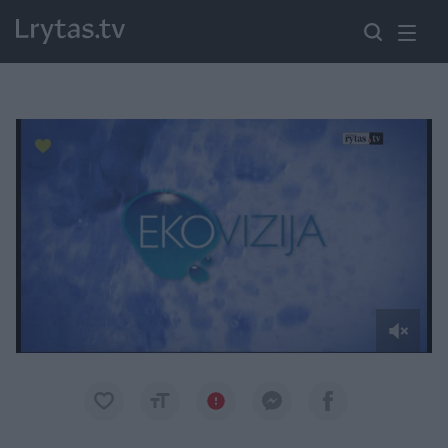
Paremkite Ukrainą