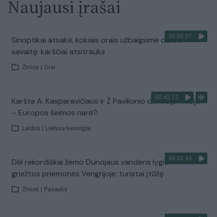
Naujausi įrašai
00:00:57
Sinoptikai atsakė, kokiais orais užbaigsime darbo
savaitę: karščiai atsitrauks
Žinios
|
Orai
00:42:12
Karšta A. Kasparavičiaus ir Ž Pavilionio diskusija: Rusija
– Europos šeimos narė?
Laidos
|
Lietuva tiesiogiai
00:02:33
Dėl rekordiškai žemo Dunojaus vandens lygio –
griežtos priemonės Vengrijoje: turistai įtūžę
Žinios
|
Pasaulis