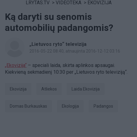
LRYTAS.TV
>
VIDEOTEKA
>
EKOVIZIJA
Ką daryti su senomis
automobilių padangomis?
„Lietuvos ryto“ televizija
2016-05-22 08:40
, atnaujinta 2016-12-12 03:16
„Ekovizija“
– speciali laida, skirta aplinkos apsaugai.
Kiekvieną sekmadienį 10:30 per „Lietuvos ryto televiziją“.
Ekovizija
atliekos
laida Ekovizija
Domas Burkauskas
Ekologija
Padangos