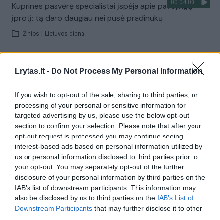
00:04:00
Kuprines pasvėrę specialistai įspėja apie pavojingą
įprotį: tą daro daugiau nei pusė pradinukų
Žinios
|
Lietuvos diena
Visi įrašai
Lrytas.lt -
Do Not Process My Personal Information
If you wish to opt-out of the sale, sharing to third parties, or
processing of your personal or sensitive information for
Žiūrimiausi įrašai
targeted advertising by us, please use the below opt-out
section to confirm your selection. Please note that after your
opt-out request is processed you may continue seeing
00:00:30
interest-based ads based on personal information utilized by
Vaizdai iš tragiškos avarijos Vilniaus r.: dviejų moterų ir
us or personal information disclosed to third parties prior to
vaiko gyvybių išgelbėti nepavyko
your opt-out. You may separately opt-out of the further
Žinios
|
Lietuvos diena
disclosure of your personal information by third parties on the
IAB’s list of downstream participants. This information may
also be disclosed by us to third parties on the
IAB’s List of
00:00:57
Downstream Participants
that may further disclose it to other
Savaitės vidurys nusimato karštas: temperatūra kils iki
third parties.