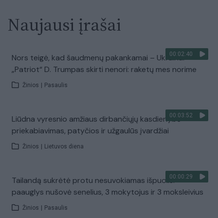
Naujausi įrašai
00:02:40
Nors teigė, kad šaudmenų pakankamai – Ukrainai
„Patriot“ D. Trumpas skirti nenori: raketų mes norime
Žinios
|
Pasaulis
00:03:52
Liūdna vyresnio amžiaus dirbančiųjų kasdienybė –
priekabiavimas, patyčios ir užgaulūs įvardžiai
Žinios
|
Lietuvos diena
00:00:29
Tailandą sukrėtė protu nesuvokiamas išpuolis:
paauglys nušovė senelius, 3 mokytojus ir 3 moksleivius
Žinios
|
Pasaulis