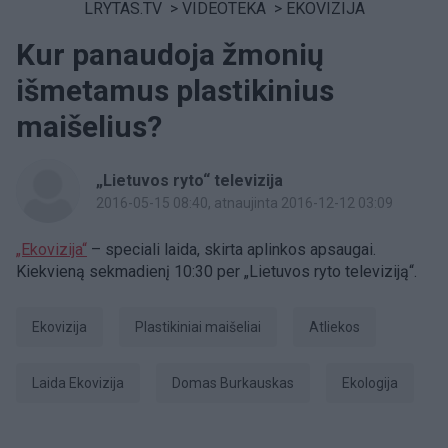
LRYTAS.TV
>
VIDEOTEKA
>
EKOVIZIJA
Kur panaudoja žmonių
išmetamus plastikinius
maišelius?
„Lietuvos ryto“ televizija
2016-05-15 08:40
, atnaujinta 2016-12-12 03:09
„Ekovizija“
– speciali laida, skirta aplinkos apsaugai.
Kiekvieną sekmadienį 10:30 per „Lietuvos ryto televiziją“.
Ekovizija
plastikiniai maišeliai
atliekos
laida Ekovizija
Domas Burkauskas
Ekologija