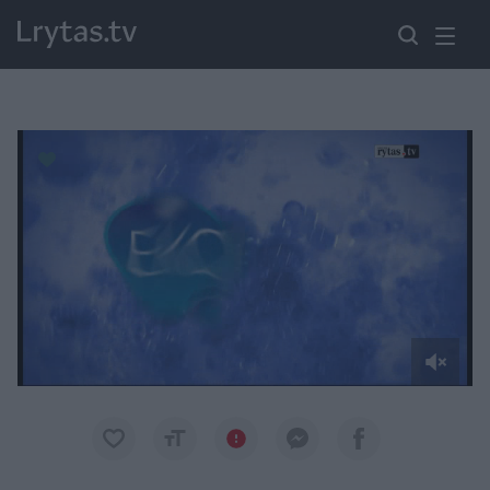
Paremkite Ukrainą