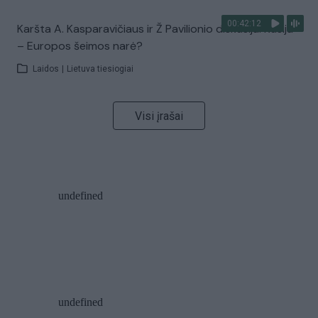
00:42:12
Karšta A. Kasparavičiaus ir Ž Pavilionio diskusija: Rusija
– Europos šeimos narė?
Laidos
|
Lietuva tiesiogiai
Visi įrašai