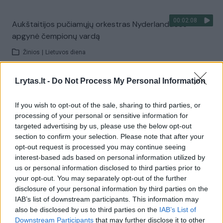
00:02:08
Aukštaitijos pučiamųjų orkestras Nyderlanduose
apgynė čempionų vardą
Žinios
|
Lietuvos diena
Lrytas.lt -
Do Not Process My Personal Information
Visi įrašai
If you wish to opt-out of the sale, sharing to third parties, or
processing of your personal or sensitive information for
targeted advertising by us, please use the below opt-out
Žiūrimiausi įrašai
section to confirm your selection. Please note that after your
opt-out request is processed you may continue seeing
interest-based ads based on personal information utilized by
00:00:30
Vaizdai iš tragiškos avarijos Vilniaus r.: dviejų moterų ir
us or personal information disclosed to third parties prior to
your opt-out. You may separately opt-out of the further
vaiko gyvybių išgelbėti nepavyko
disclosure of your personal information by third parties on the
Žinios
|
Lietuvos diena
IAB’s list of downstream participants. This information may
also be disclosed by us to third parties on the
IAB’s List of
Downstream Participants
that may further disclose it to other