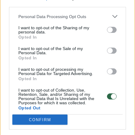
00:00:57
Savaitės vidurys nusimato karštas: temperatūra kils iki
third parties.
32 laipsnių šilumos
Personal Data Processing Opt Outs
Žinios
|
Orai
I want to opt-out of the Sharing of my
personal data.
Opted In
00:00:59
Nufilmavo, kaip patvino Vilniaus Vakarinis aplinkkelis:
I want to opt-out of the Sale of my
vaizdas pribloškia
Personal Data.
Opted In
Žinios
|
Lietuvos diena
I want to opt-out of processing my
Personal Data for Targeted Advertising.
Opted In
00:15:54
V. Zalužno pasisakymą laiko bandymu įsitvirtinti
Ukrainos politikoje: jis yra neteisus
I want to opt-out of Collection, Use,
Retention, Sale, and/or Sharing of my
Laidos
|
Nauja diena
Personal Data that Is Unrelated with the
Purposes for which it was collected.
Opted Out
Visi įrašai
CONFIRM