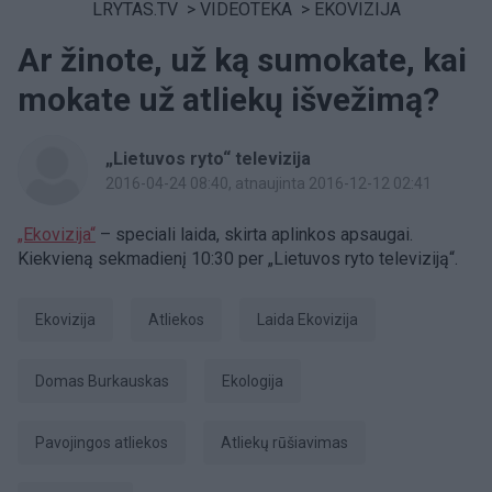
LRYTAS.TV
>
VIDEOTEKA
>
EKOVIZIJA
Ar žinote, už ką sumokate, kai
mokate už atliekų išvežimą?
„Lietuvos ryto“ televizija
2016-04-24 08:40
, atnaujinta 2016-12-12 02:41
„Ekovizija“
– speciali laida, skirta aplinkos apsaugai.
Kiekvieną sekmadienį 10:30 per „Lietuvos ryto televiziją“.
Ekovizija
atliekos
laida Ekovizija
Domas Burkauskas
Ekologija
pavojingos atliekos
atliekų rūšiavimas