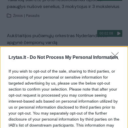
paauglys nušovė senelius, 3 mokytojus ir 3 moksleivius
Žinios
|
Pasaulis
00:02:08
Aukštaitijos pučiamųjų orkestras Nyderlanduose
apgynė čempionų vardą
Žinios
|
Lietuvos diena
Lrytas.lt -
Do Not Process My Personal Information
Visi įrašai
If you wish to opt-out of the sale, sharing to third parties, or
processing of your personal or sensitive information for
targeted advertising by us, please use the below opt-out
section to confirm your selection. Please note that after your
Žiūrimiausi įrašai
opt-out request is processed you may continue seeing
interest-based ads based on personal information utilized by
us or personal information disclosed to third parties prior to
your opt-out. You may separately opt-out of the further
00:00:30
Vaizdai iš tragiškos avarijos Vilniaus r.: dviejų moterų ir
disclosure of your personal information by third parties on the
vaiko gyvybių išgelbėti nepavyko
IAB’s list of downstream participants. This information may