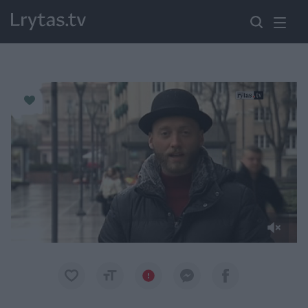
Paremkite Ukrainą