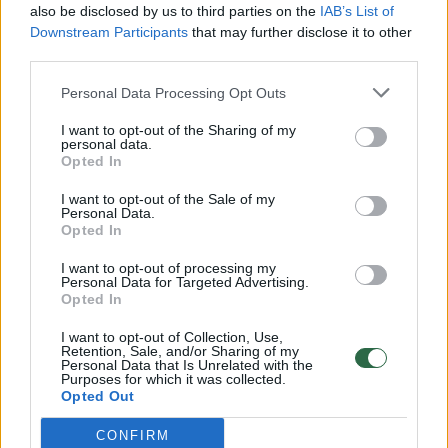
also be disclosed by us to third parties on the
IAB’s List of
Žinios
|
Lietuvos diena
Downstream Participants
that may further disclose it to other
third parties.
00:00:57
Savaitės vidurys nusimato karštas: temperatūra kils iki
Personal Data Processing Opt Outs
32 laipsnių šilumos
I want to opt-out of the Sharing of my
personal data.
Žinios
|
Orai
Opted In
I want to opt-out of the Sale of my
00:00:59
Personal Data.
Nufilmavo, kaip patvino Vilniaus Vakarinis aplinkkelis:
Opted In
vaizdas pribloškia
I want to opt-out of processing my
Žinios
|
Lietuvos diena
Personal Data for Targeted Advertising.
Opted In
I want to opt-out of Collection, Use,
00:15:54
V. Zalužno pasisakymą laiko bandymu įsitvirtinti
Retention, Sale, and/or Sharing of my
Personal Data that Is Unrelated with the
Ukrainos politikoje: jis yra neteisus
Purposes for which it was collected.
Opted Out
Laidos
|
Nauja diena
CONFIRM