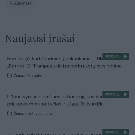
rūšiavimas
Naujausi įrašai
00:02:40
Nors teigė, kad šaudmenų pakankamai – Ukrainai
„Patriot“ D. Trumpas skirti nenori: raketų mes norime
Žinios
|
Pasaulis
00:03:52
Liūdna vyresnio amžiaus dirbančiųjų kasdienybė –
priekabiavimas, patyčios ir užgaulūs įvardžiai
Žinios
|
Lietuvos diena
00:00:29
Tailandą sukrėtė protu nesuvokiamas išpuolis: