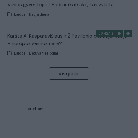
Vilnios gyventojai: I. Budraitė atsakė, kas vyksta
Laidos
|
Nauja diena
00:42:12
Karšta A. Kasparavičiaus ir Ž Pavilionio diskusija: Rusija
– Europos šeimos narė?
Laidos
|
Lietuva tiesiogiai
Visi įrašai