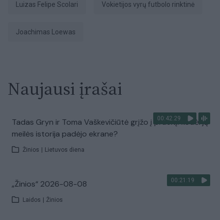
Luizas Felipe Scolari
Vokietijos vyrų futbolo rinktinė
Joachimas Loewas
Naujausi įrašai
00:42:29
Tadas Gryn ir Toma Vaškevičiūtė grįžo į praeitį: kodėl jų
meilės istorija padėjo ekrane?
Žinios
|
Lietuvos diena
00:21:19
„Žinios“ 2026-08-08
Laidos
|
Žinios