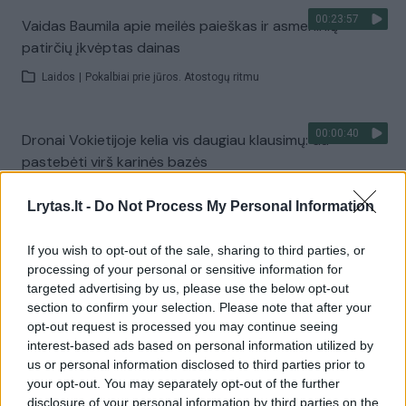
00:23:57
Vaidas Baumila apie meilės paieškas ir asmeninių
patirčių įkvėptas dainas
Laidos
|
Pokalbiai prie jūros. Atostogų ritmu
00:00:40
Dronai Vokietijoje kelia vis daugiau klausimų: du
pastebėti virš karinės bazės
Žinios
|
Pasaulis
Lrytas.lt -
Do Not Process My Personal Information
Visi įrašai
If you wish to opt-out of the sale, sharing to third parties, or
processing of your personal or sensitive information for
targeted advertising by us, please use the below opt-out
section to confirm your selection. Please note that after your
Žiūrimiausi įrašai
opt-out request is processed you may continue seeing
interest-based ads based on personal information utilized by
us or personal information disclosed to third parties prior to
your opt-out. You may separately opt-out of the further
00:00:30
Vaizdai iš tragiškos avarijos Vilniaus r.: dviejų moterų ir
disclosure of your personal information by third parties on the