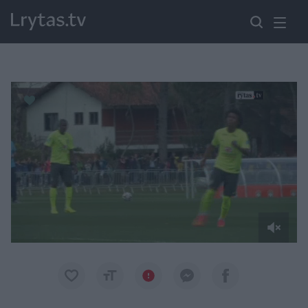
Paremkite Ukrainą