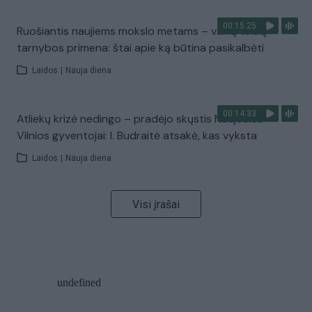
00:15:25
Ruošiantis naujiems mokslo metams – vaikų teisių
tarnybos primena: štai apie ką būtina pasikalbėti
Laidos
|
Nauja diena
00:14:33
Atliekų krizė nedingo – pradėjo skųstis Naujosios
Vilnios gyventojai: I. Budraitė atsakė, kas vyksta
Laidos
|
Nauja diena
Visi įrašai