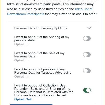
IAB’s list of downstream participants. This information may
vaiko gyvybių išgelbėti nepavyko
also be disclosed by us to third parties on the
IAB’s List of
Žinios
|
Lietuvos diena
Downstream Participants
that may further disclose it to other
third parties.
00:00:57
Personal Data Processing Opt Outs
Savaitės vidurys nusimato karštas: temperatūra kils iki
32 laipsnių šilumos
I want to opt-out of the Sharing of my
personal data.
Žinios
|
Orai
Opted In
I want to opt-out of the Sale of my
Personal Data.
00:15:54
V. Zalužno pasisakymą laiko bandymu įsitvirtinti
Opted In
Ukrainos politikoje: jis yra neteisus
I want to opt-out of processing my
Laidos
|
Nauja diena
Personal Data for Targeted Advertising.
Opted In
I want to opt-out of Collection, Use,
00:05:25
K. Prunskienės brolis prisiminė jaudinančią akimirką
Retention, Sale, and/or Sharing of my
Personal Data that Is Unrelated with the
prieš mirtį: „Tai buvo simbolinis mūsų pagerbimo
Purposes for which it was collected.
ženklas“
Opted Out