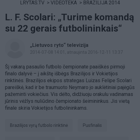
LRYTAS.TV
>
VIDEOTEKA
>
BRAZILIJA 2014
L. F. Scolari: „Turime komandą
su 22 gerais futbolininkais“
„Lietuvos ryto“ televizija
2014-07-08 14:01
, atnaujinta 2016-12-11 13:37
Šį vakarą pasaulio futbolo čempionate paaiškės pirmoji
finalo dalyvė – į aikštę išbėgs Brazilijos ir Vokietijos
rinktinės. Brazilijos ekipos strategas Luizas Felipe Scolari
pareiškė, kad ir be traumuoto Neymaro jo auklėtiniai pajėgūs
pažeminti vokiečius. Vis dėlto, didžiuoju orakulu vadinamas
jūrinis vėžlys nuliūdino čempionato šeimininkus. Jis vietą
finale skiria Vokietijos futbolininkams.
Brazilijos vyrų futbolo rinktinė
pusfinalis