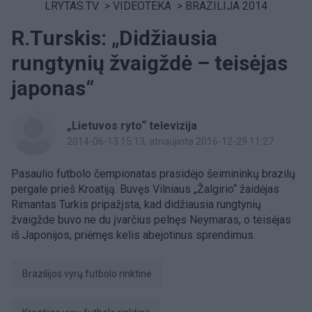
LRYTAS.TV
>
VIDEOTEKA
>
BRAZILIJA 2014
R.Turskis: „Didžiausia
rungtynių žvaigždė – teisėjas
japonas“
„Lietuvos ryto“ televizija
2014-06-13 15:13
, atnaujinta 2016-12-29 11:27
Pasaulio futbolo čempionatas prasidėjo šeimininkų brazilų
pergale prieš Kroatiją. Buvęs Vilniaus „Žalgirio“ žaidėjas
Rimantas Turkis pripažįsta, kad didžiausia rungtynių
žvaigžde buvo ne du įvarčius pelnęs Neymaras, o teisėjas
iš Japonijos, priėmęs kelis abejotinus sprendimus.
Brazilijos vyrų futbolo rinktinė