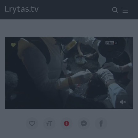
Paremkite Ukrainą