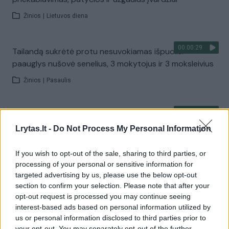
Žinios
|
Lietuvos diena
00:00:29
Tailandą sukrėtė protu nesuvokiamas išpuolis:
paauglys nušovė senelius, 3 mokytojus ir 3 moksleivius
Žinios
|
Pasaulis
00:02:08
Aukštaitijos pučiamųjų orkestras Nyderlanduose
apgynė čempionų vardą
Lrytas.lt -
Do Not Process My Personal Information
Žinios
|
Lietuvos diena
If you wish to opt-out of the sale, sharing to third parties, or
processing of your personal or sensitive information for
targeted advertising by us, please use the below opt-out
Visi įrašai
section to confirm your selection. Please note that after your
opt-out request is processed you may continue seeing
interest-based ads based on personal information utilized by
us or personal information disclosed to third parties prior to
your opt-out. You may separately opt-out of the further