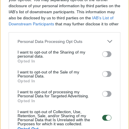
Žiūrimiausi įrašai
disclosure of your personal information by third parties on the
IAB’s list of downstream participants. This information may
also be disclosed by us to third parties on the
IAB’s List of
00:00:30
Vaizdai iš tragiškos avarijos Vilniaus r.: dviejų moterų ir
Downstream Participants
that may further disclose it to other
vaiko gyvybių išgelbėti nepavyko
third parties.
Žinios
|
Lietuvos diena
Personal Data Processing Opt Outs
I want to opt-out of the Sharing of my
00:00:57
Savaitės vidurys nusimato karštas: temperatūra kils iki
personal data.
Opted In
32 laipsnių šilumos
I want to opt-out of the Sale of my
Žinios
|
Orai
Personal Data.
Opted In
00:00:59
Nufilmavo, kaip patvino Vilniaus Vakarinis aplinkkelis:
I want to opt-out of processing my
Personal Data for Targeted Advertising.
vaizdas pribloškia
Opted In
Žinios
|
Lietuvos diena
I want to opt-out of Collection, Use,
Retention, Sale, and/or Sharing of my
Personal Data that Is Unrelated with the
Purposes for which it was collected.
00:15:54
V. Zalužno pasisakymą laiko bandymu įsitvirtinti
Opted Out