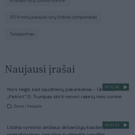
Kroatijos vyrų futbolo rinktinė
2014 metų pasaulio vyrų futbolo čempionatas
teisėjavimas
Naujausi įrašai
00:02:40
Nors teigė, kad šaudmenų pakankamai – Ukrainai
„Patriot“ D. Trumpas skirti nenori: raketų mes norime
Žinios
|
Pasaulis
00:03:52
Liūdna vyresnio amžiaus dirbančiųjų kasdienybė –
priekabiavimas, patyčios ir užgaulūs įvardžiai