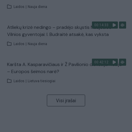
Laidos
|
Nauja diena
00:14:33
Atliekų krizė nedingo – pradėjo skųstis Naujosios
Vilnios gyventojai: I. Budraitė atsakė, kas vyksta
Laidos
|
Nauja diena
00:42:12
Karšta A. Kasparavičiaus ir Ž Pavilionio diskusija: Rusija
– Europos šeimos narė?
Laidos
|
Lietuva tiesiogiai
Visi įrašai