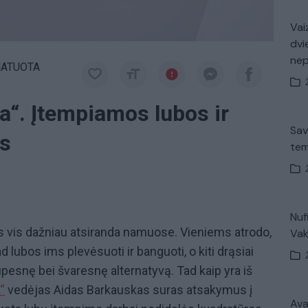
Vaiz
dvi
ne
MATUOTA
“. Įtempiamos lubos ir
Sav
as
tem
a
Nuf
s vis dažniau atsiranda namuose. Vieniems atrodo,
Vak
 lubos ims plevėsuoti ir banguoti, o kiti drąsiai
pesnę bei švaresnę alternatyvą. Tad kaip yra iš
“
vedėjas Aidas Barkauskas suras atsakymus į
Avar