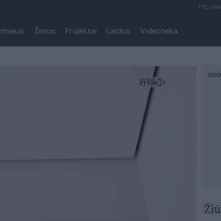
1°C, Viln
rimiausi
Žinios
Projektai
Laidos
Videoteka
Žiū