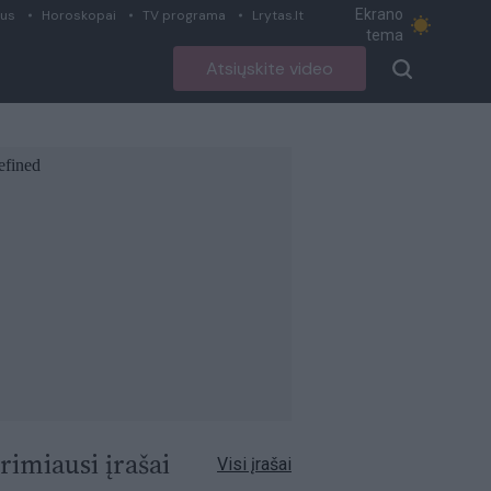
Ekrano
ius
Horoskopai
TV programa
Lrytas.lt
tema
Atsiųskite video
rimiausi įrašai
Visi įrašai