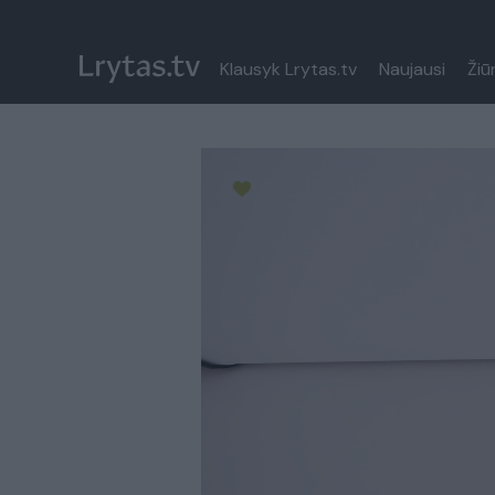
Klausyk Lrytas.tv
Naujausi
Žiū
Paremkite Ukrainą