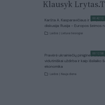
Klausyk Lrytas.
00:42:12
Karšta A. Kasparavičiaus ir Ž Pavilio
diskusija: Rusija – Europos šeimos 
Laidos
|
Lietuva tiesiogiai
00:12:58
Pravėrė ukrainiečių pinigines: atsakė
vidutiniškai uždirba ir kaip išsilaiko š
ekonomika
Laidos
|
Nauja diena