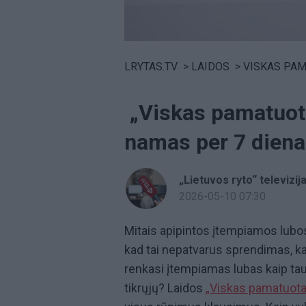
Volume
0%
LRYTAS.TV
>
LAIDOS
>
VISKAS PA
„Viskas pamatuota
namas per 7 dien
„Lietuvos ryto“ televizij
2026-05-10 07:30
Mitais apipintos įtempiamos lubo
kad tai nepatvarus sprendimas, kad
renkasi įtempiamas lubas kaip tau
tikrųjų? Laidos
„Viskas pamatuota