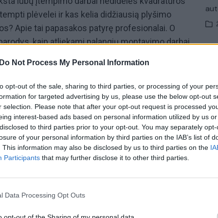
ksta lubų įtempimo darbai nedidelės kvadratūros
aut
empti plėvelei ir kas kelia didžiausią plyšimo
ios? Apie tai papasakos patyrę profesionalai. O
parodys, kaip atliekami palangių montavimo darbai
ę meistrai.
Do Not Process My Personal Information
tatyba – kai kam dar negirdėtas, bet išties įdomus
to opt-out of the sale, sharing to third parties, or processing of your per
imas. Tokio namo savininkas Maratas pasakoja, jog
formation for targeted advertising by us, please use the below opt-out s
apie jas beveik nieko neišmano, tad pasirinko
r selection. Please note that after your opt-out request is processed y
amų duris ir parodys, kaip atrodo tarsi iš žaislinių
eing interest-based ads based on personal information utilized by us or
disclosed to third parties prior to your opt-out. You may separately opt-
bų vadovas Renaldas pasidalys visa aktualia
losure of your personal information by third parties on the IAB’s list of
o konstrukcijų statybą.
. This information may also be disclosed by us to third parties on the
IA
Participants
that may further disclose it to other third parties.
ubas bei modernūs
statybos
sprendimai – jau šį
 pamatuota“
per „Lietuvos ryto“ televiziją.
l Data Processing Opt Outs
Statybos
o opt-out of the Sharing of my personal data.