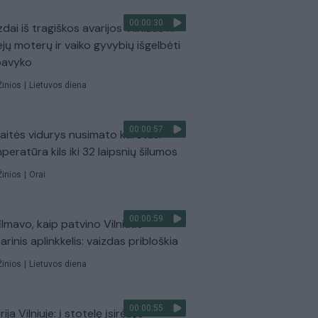
00:00:30
dai iš tragiškos avarijos Vilniaus r.:
ejų moterų ir vaiko gyvybių išgelbėti
pavyko
Žinios
|
Lietuvos diena
00:00:57
aitės vidurys nusimato karštas:
peratūra kils iki 32 laipsnių šilumos
Žinios
|
Orai
00:00:59
ilmavo, kaip patvino Vilniaus
arinis aplinkkelis: vaizdas pribloškia
Žinios
|
Lietuvos diena
00:00:55
ija Vilniuje: į stotelę įsirėžęs