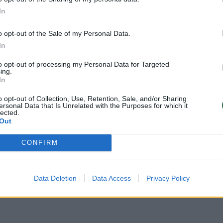
In
o opt-out of the Sale of my Personal Data.
In
Visi įrašai
to opt-out of processing my Personal Data for Targeted
ing.
0:57
00:42:12
In
aigsime
Karšta A. Kasparavičiaus ir Ž Pavilionio
diskusija: Rusija – Europos šeimos narė?
o opt-out of Collection, Use, Retention, Sale, and/or Sharing
ersonal Data that Is Unrelated with the Purposes for which it
Laidos
|
Lietuva tiesiogiai
lected.
Out
2:33
00:04:00
dens
Kuprines pasvėrę specialistai įspėja apie
CONFIRM
e:
pavojingą įprotį: tą daro daugiau nei pusė
pradinukų
Data Deletion
Data Access
Privacy Policy
Žinios
|
Lietuvos diena