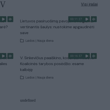
TV
Visi įrašai
00:11:27
nio
Lietuvos pasiruošimą pavojams neigiamai
narė?
vertinantis šaulys: nustokime apgaudinėti
save
Laidos
|
Nauja diena
00:16:37
, kiek
V. Sinkevičius paaiškino, kodėl dar nebuvo
alies
Koalicinės tarybos posėdžio: esame
kalbėję
Laidos
|
Nauja diena