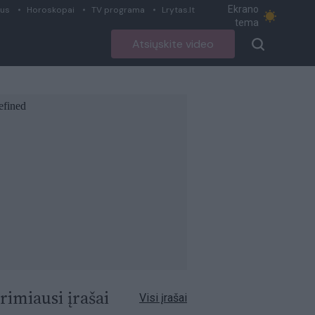
Ekrano
ius
Horoskopai
TV programa
Lrytas.lt
tema
Atsiųskite video
rimiausi įrašai
Visi įrašai