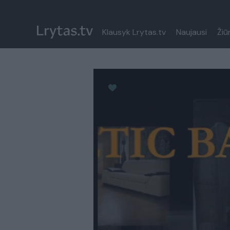
Klausyk Lrytas.tv
Naujausi
Žiū
Paremkite Ukrainą