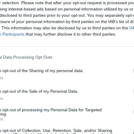
r selection. Please note that after your opt-out request is processed y
Nuf
eing interest-based ads based on personal information utilized by us or
Vak
disclosed to third parties prior to your opt-out. You may separately opt-
losure of your personal information by third parties on the IAB’s list of
. This information may also be disclosed by us to third parties on the
IA
Participants
that may further disclose it to other third parties.
Visi įrašai
l Data Processing Opt Outs
1:05
00:01:20
anduo
Politiškai keblus V. Zelenskio vizitas: Serbija
o opt-out of the Sharing of my personal data.
žada stiprinti ryšius su Ukraina
In
Žinios
|
Pasaulis
o opt-out of the Sale of my Personal Data.
In
2:15
00:00:34
ta
Kyjivas po naktinės atakos: liepsnos
 žūklė
apėmė pastatus
to opt-out of processing my Personal Data for Targeted
ing.
In
Žinios
|
Pasaulis
o opt-out of Collection, Use, Retention, Sale, and/or Sharing