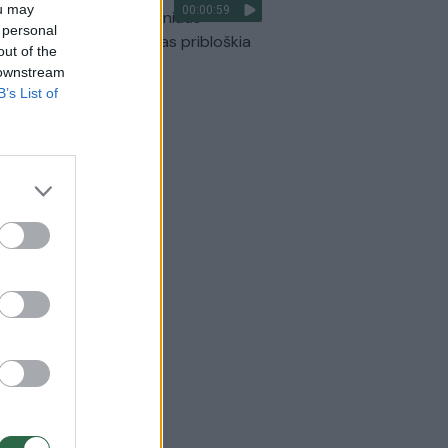
ou may
00:00:59
ilmavo, kaip patvino Vilniaus
 personal
arinis aplinkkelis: vaizdas pribloškia
out of the
 downstream
Žinios
|
Lietuvos diena
B’s List of