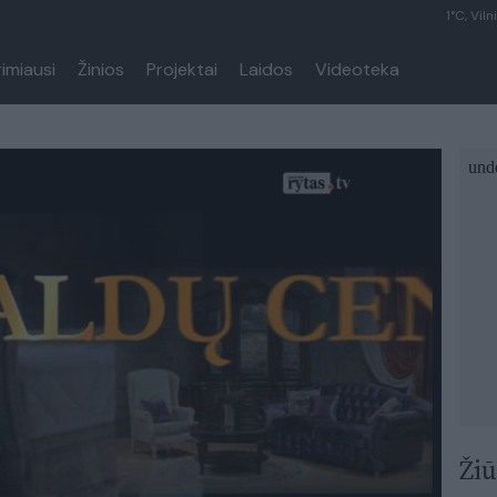
1°C, Viln
rimiausi
Žinios
Projektai
Laidos
Videoteka
Žiū