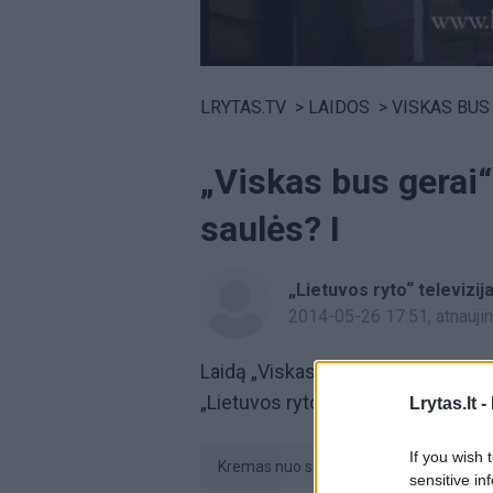
Volume
0%
LRYTAS.TV
>
LAIDOS
>
VISKAS BUS
„Viskas bus gerai“
saulės? I
„Lietuvos ryto“ televizij
2014-05-26 17:51
, atnauj
Laidą „Viskas bus gerai“ žiūrėkite 
„Lietuvos ryto“ televiziją.
Lrytas.lt -
If you wish 
kremas nuo saulės
Šokiai
sensitive in