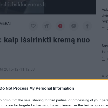
Vaiz
dvi
ne
 GERAI
: kaip išsirinkti kremą nuo
Sav
tem
a
inta 2016-12-11 12:58
V. 
pirmadieniais ir antradieniais 18:50 val. per
įsit
net
Do Not Process My Personal Information
to opt-out of the sale, sharing to third parties, or processing of your per
desertas
pokalbis
grožis
formation for targeted advertising by us, please use the below opt-out s