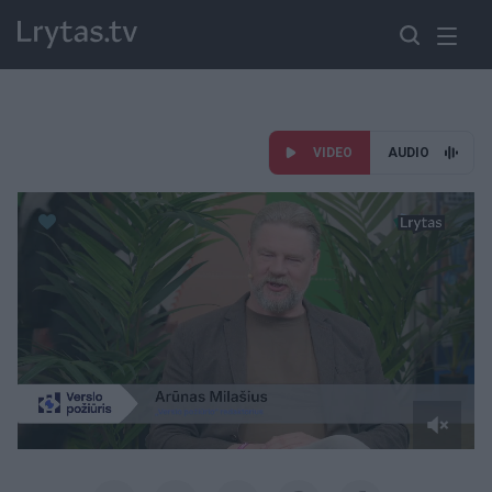
VIDEO
AUDIO
Paremkite Ukrainą