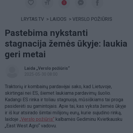
LRYTAS.TV
>
LAIDOS
>
VERSLO POŽIŪRIS
Pastebima nykstanti
stagnacija žemės ūkyje: laukia
geri metai
Laida „Verslo požiūris“
2025-05-30 08:00
Traktorių ir kombainų pardavėjai sako, kad Lietuvoje,
skirtingai nei ES, šiemet laukiama pardavimų šuolio.
Kadangi ES rinka ir toliau stagnuoja, mūsiškiams tai proga
pasiderėti su gamintojais. Apie tai, kas vyksta žemės ūkyje
ir iš kur atsirado šimtai milijonų eurų, kurie sujudino rinką,
laidoje
„Verslo požiūris“
kalbamės Gediminu Kvietkausku
„East West Agro“ vadovu.