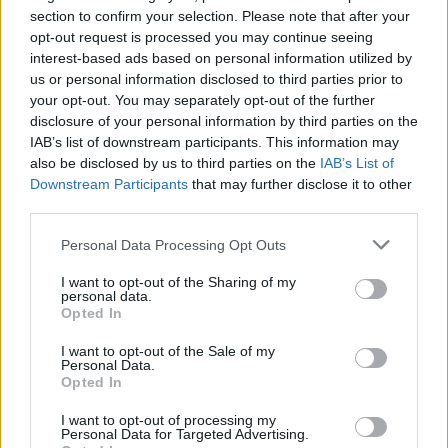
Vilniuje: atskleidė populiariausią paruošimo būdą
section to confirm your selection. Please note that after your
opt-out request is processed you may continue seeing
Žinios
|
Lietuvos diena
interest-based ads based on personal information utilized by
us or personal information disclosed to third parties prior to
your opt-out. You may separately opt-out of the further
Visi įrašai
disclosure of your personal information by third parties on the
IAB’s list of downstream participants. This information may
also be disclosed by us to third parties on the
IAB’s List of
Downstream Participants
that may further disclose it to other
Žiūrimiausi įrašai
third parties.
Personal Data Processing Opt Outs
00:00:49
Pateikė daugiau detalių apie iš tėvų paimtus šešis
I want to opt-out of the Sharing of my
vaikus: jiems kilusi grėsmė
personal data.
Opted In
Žinios
|
Lietuvos diena
I want to opt-out of the Sale of my
Personal Data.
Opted In
00:00:30
Vaizdai iš tragiškos avarijos Vilniaus r.: dviejų moterų ir
vaiko gyvybių išgelbėti nepavyko
I want to opt-out of processing my
Personal Data for Targeted Advertising.