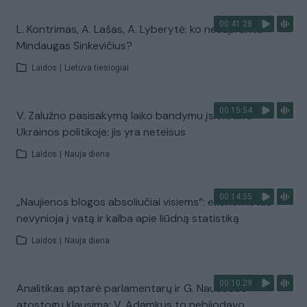
00:41:28
L. Kontrimas, A. Lašas, A. Lyberytė: ko nesupranta
Mindaugas Sinkevičius?
Laidos
|
Lietuva tiesiogiai
00:15:54
V. Zalužno pasisakymą laiko bandymu įsitvirtinti
Ukrainos politikoje: jis yra neteisus
Laidos
|
Nauja diena
00:14:55
„Naujienos blogos absoliučiai visiems“: ekonomistas
nevynioja į vatą ir kalba apie liūdną statistiką
Laidos
|
Nauja diena
00:10:29
Analitikas aptarė parlamentarų ir G. Nausėdos
atostogų klausimą: V. Adamkus to nebijodavo