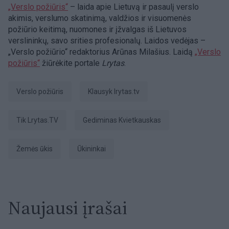
„Verslo požiūris“
– laida apie Lietuvą ir pasaulį verslo
akimis, verslumo skatinimą, valdžios ir visuomenės
požiūrio keitimą, nuomones ir įžvalgas iš Lietuvos
verslininkų, savo srities profesionalų. Laidos vedėjas –
„Verslo požiūrio“ redaktorius Arūnas Milašius. Laidą
„Verslo
požiūris“
žiūrėkite portale
Lrytas
.
Verslo požiūris
Klausyk lrytas.tv
tik Lrytas.TV
Gediminas Kvietkauskas
žemės ūkis
ūkininkai
Naujausi įrašai