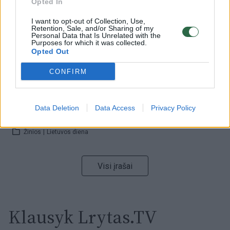
Opted In
Žinios
|
Lietuvos diena
I want to opt-out of Collection, Use,
Retention, Sale, and/or Sharing of my
00:00:59
Personal Data that Is Unrelated with the
Nufilmavo, kaip patvino Vilniaus Vakarinis aplinkkelis:
Purposes for which it was collected.
vaizdas pribloškia
Opted Out
Žinios
|
Lietuvos diena
CONFIRM
00:02:01
„Pagarba pirmajai premjerei“: pasidalijo jautriais
Data Deletion
Data Access
Privacy Policy
prisiminimais apie Kazimierą Prunskienę
Žinios
|
Lietuvos diena
Visi įrašai
Klausyk Lrytas.TV