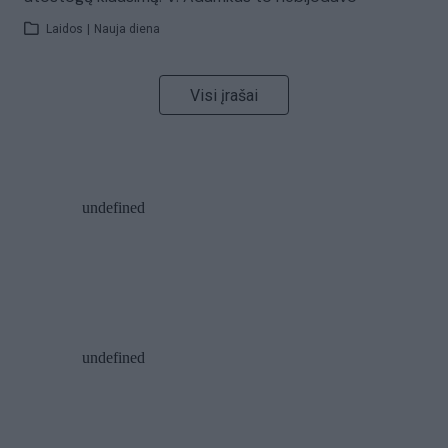
Laidos
|
Nauja diena
Visi įrašai