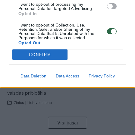
I want to opt-out of processing my
00:00:57
Personal Data for Targeted Advertising.
Savaitės vidurys nusimato karštas: temperatūra kils iki
Opted In
32 laipsnių šilumos
I want to opt-out of Collection, Use,
Žinios
|
Orai
Retention, Sale, and/or Sharing of my
Personal Data that Is Unrelated with the
Purposes for which it was collected.
Opted Out
00:15:54
V. Zalužno pasisakymą laiko bandymu įsitvirtinti
Ukrainos politikoje: jis yra neteisus
CONFIRM
Laidos
|
Nauja diena
Data Deletion
Data Access
Privacy Policy
00:00:59
Nufilmavo, kaip patvino Vilniaus Vakarinis aplinkkelis:
vaizdas pribloškia
Žinios
|
Lietuvos diena
Visi įrašai