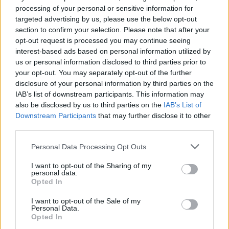
processing of your personal or sensitive information for
targeted advertising by us, please use the below opt-out
section to confirm your selection. Please note that after your
00:21:56
Kai neveikia technologijos: kaip orientuotis, judėti ir
opt-out request is processed you may continue seeing
priimti sprendimus krizės metu?
interest-based ads based on personal information utilized by
us or personal information disclosed to third parties prior to
Laidos
|
Išlikti rytojui
your opt-out. You may separately opt-out of the further
disclosure of your personal information by third parties on the
IAB’s list of downstream participants. This information may
Visi įrašai
also be disclosed by us to third parties on the
IAB’s List of
Downstream Participants
that may further disclose it to other
third parties.
Žiūrimiausi įrašai
Personal Data Processing Opt Outs
I want to opt-out of the Sharing of my
personal data.
00:00:30
Vaizdai iš tragiškos avarijos Vilniaus r.: dviejų moterų ir
Opted In
vaiko gyvybių išgelbėti nepavyko
I want to opt-out of the Sale of my
Personal Data.
Žinios
|
Lietuvos diena
Opted In