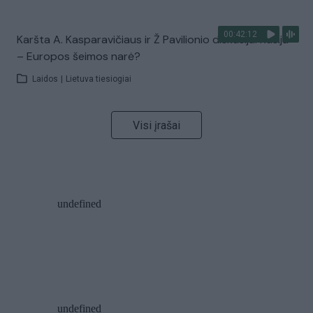
00:42:12
Karšta A. Kasparavičiaus ir Ž Pavilionio diskusija: Rusija
– Europos šeimos narė?
Laidos
|
Lietuva tiesiogiai
Visi įrašai