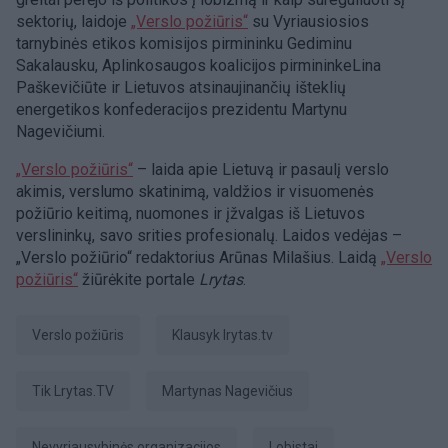
sektorių, laidoje
„Verslo požiūris“
su Vyriausiosios
tarnybinės etikos komisijos pirmininku Gediminu
Sakalausku, Aplinkosaugos koalicijos pirmininkeLina
Paškevičiūte ir Lietuvos atsinaujinančių išteklių
energetikos konfederacijos prezidentu Martynu
Nagevičiumi.
„Verslo požiūris“
– laida apie Lietuvą ir pasaulį verslo
akimis, verslumo skatinimą, valdžios ir visuomenės
požiūrio keitimą, nuomones ir įžvalgas iš Lietuvos
verslininkų, savo srities profesionalų. Laidos vedėjas –
„Verslo požiūrio“ redaktorius Arūnas Milašius. Laidą
„Verslo
požiūris“
žiūrėkite portale
Lrytas
.
Verslo požiūris
Klausyk lrytas.tv
tik Lrytas.TV
Martynas Nagevičius
nevyriausybinės organizacijos
lobistai