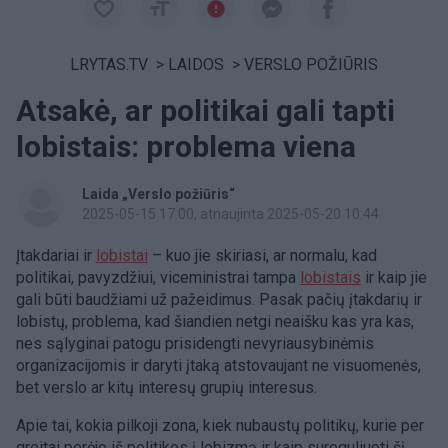
LRYTAS.TV
>
LAIDOS
>
VERSLO POŽIŪRIS
Atsakė, ar politikai gali tapti
lobistais: problema viena
Laida „Verslo požiūris“
2025-05-15 17:00
, atnaujinta 2025-05-20 10:44
Įtakdariai ir
lobistai
– kuo jie skiriasi, ar normalu, kad
politikai, pavyzdžiui, viceministrai tampa
lobistais
ir kaip jie
gali būti baudžiami už pažeidimus. Pasak pačių įtakdarių ir
lobistų, problema, kad šiandien netgi neaišku kas yra kas,
nes sąlyginai patogu prisidengti nevyriausybinėmis
organizacijomis ir daryti įtaką atstovaujant ne visuomenės,
bet verslo ar kitų interesų grupių interesus.
Apie tai, kokia pilkoji zona, kiek nubaustų politikų, kurie per
greitai perėjo iš politikos į lobizmą ir kaip sureguliuoti šį