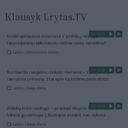
Klausyk Lrytas.TV
00:10:21
Kodėl apklausos internete ir politikų reitingai
tarprinkiminiu laikotarpiu dažnai nieko nereiškia?
Laidos
|
Informacinis skydas
00:15:25
Ruošiantis naujiems mokslo metams – vaikų teisių
tarnybos primena: štai apie ką būtina pasikalbėti
Laidos
|
Nauja diena
00:14:33
Atliekų krizė nedingo – pradėjo skųstis Naujosios
Vilnios gyventojai: I. Budraitė atsakė, kas vyksta
Laidos
|
Nauja diena