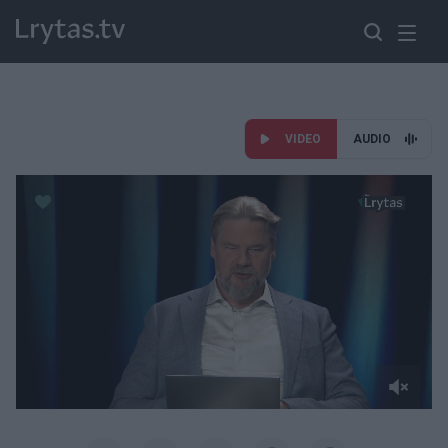
VIDEO
AUDIO
Paremkite Ukrainą