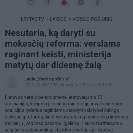
LRYTAS.TV
>
LAIDOS
>
VERSLO POŽIŪRIS
Nesutaria, ką daryti su
mokesčių reforma: verslams
raginant keisti, ministerija
matytų dar didesnę žalą
Laida „Verslo požiūris“
2025-05-09 07:36
, atnaujinta 2025-05-20 10:45
Lietuvos verslo bendruomenė, atstovaujama 121
asociacijos, kreipėsi į Finansų ministeriją ir valdančiosios
koalicijos lyderius ragindama stabdyti valstybei žalingą
mokesčių reformą. Anot verslo, esamų mokesčių didinimas
bei naujų įvedimas padarys ilgalaikę ir sunkiai atitaisomą
žalą šalies ekonomikai, stabdys investicijas, skatins