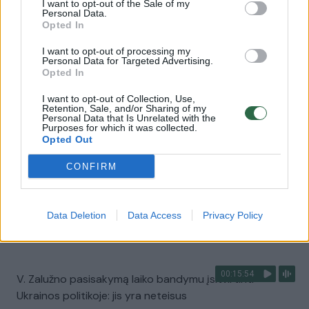
I want to opt-out of the Sale of my
Personal Data.
00:00:30
Vaizdai iš tragiškos avarijos Vilniaus r.: dviejų moterų ir
Opted In
vaiko gyvybių išgelbėti nepavyko
I want to opt-out of processing my
Žinios
|
Lietuvos diena
Personal Data for Targeted Advertising.
Opted In
I want to opt-out of Collection, Use,
00:00:57
Savaitės vidurys nusimato karštas: temperatūra kils iki
Retention, Sale, and/or Sharing of my
Personal Data that Is Unrelated with the
32 laipsnių šilumos
Purposes for which it was collected.
Opted Out
Žinios
|
Orai
CONFIRM
00:00:59
Nufilmavo, kaip patvino Vilniaus Vakarinis aplinkkelis:
vaizdas pribloškia
Data Deletion
Data Access
Privacy Policy
Žinios
|
Lietuvos diena
00:15:54
V. Zalužno pasisakymą laiko bandymu įsitvirtinti
Ukrainos politikoje: jis yra neteisus