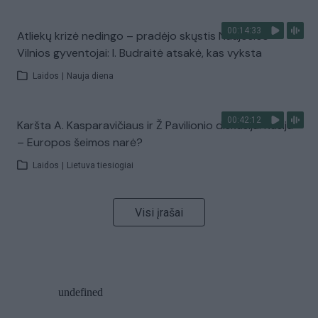
00:14:33
Atliekų krizė nedingo – pradėjo skųstis Naujosios
Vilnios gyventojai: I. Budraitė atsakė, kas vyksta
Laidos
|
Nauja diena
00:42:12
Karšta A. Kasparavičiaus ir Ž Pavilionio diskusija: Rusija
– Europos šeimos narė?
Laidos
|
Lietuva tiesiogiai
Visi įrašai