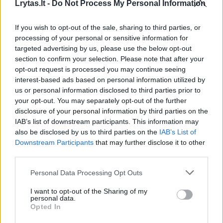
Lrytas.lt -
Do Not Process My Personal Information
00:00:29
If you wish to opt-out of the sale, sharing to third parties, or
Tailandą sukrėtė protu nesuvokiamas išpuolis:
processing of your personal or sensitive information for
paauglys nušovė senelius, 3 mokytojus ir 3 moksleivius
targeted advertising by us, please use the below opt-out
Žinios
|
Pasaulis
section to confirm your selection. Please note that after your
opt-out request is processed you may continue seeing
interest-based ads based on personal information utilized by
00:02:08
us or personal information disclosed to third parties prior to
Aukštaitijos pučiamųjų orkestras Nyderlanduose
your opt-out. You may separately opt-out of the further
apgynė čempionų vardą
disclosure of your personal information by third parties on the
Žinios
|
Lietuvos diena
IAB’s list of downstream participants. This information may
also be disclosed by us to third parties on the
IAB’s List of
Downstream Participants
that may further disclose it to other
Visi įrašai
third parties.
Personal Data Processing Opt Outs
I want to opt-out of the Sharing of my
Žiūrimiausi įrašai
personal data.
Opted In