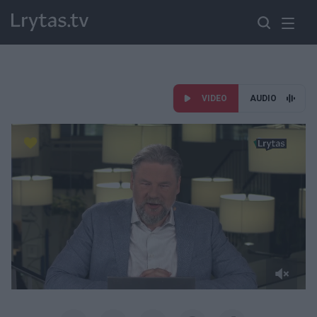
VIDEO
AUDIO
Paremkite Ukrainą