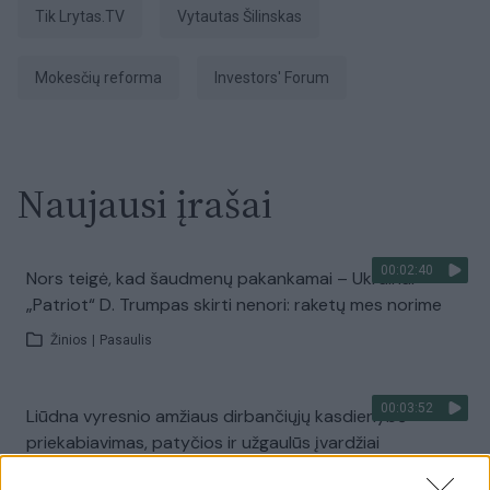
tik Lrytas.TV
Vytautas Šilinskas
mokesčių reforma
Investors' Forum
Naujausi įrašai
00:02:40
Nors teigė, kad šaudmenų pakankamai – Ukrainai
„Patriot“ D. Trumpas skirti nenori: raketų mes norime
Žinios
|
Pasaulis
00:03:52
Liūdna vyresnio amžiaus dirbančiųjų kasdienybė –
priekabiavimas, patyčios ir užgaulūs įvardžiai
Žinios
|
Lietuvos diena