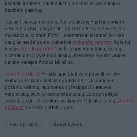
kapitalo ir talentų pasitraukimą bei mažins gyventojų ir
biudžeto pajamas.
Tačiau Finansų ministerija turi atsakymą – jei bus priimti
verslo siūlymai, pavyzdžiui, didinti ne turto, bet vartojimo
mokesčius, kilstelti PVM – ekonomikai tai atneš kur kas
daugiau nei žalos, nei dabartinė
mokesčių reforma.
Apie tai
laidoje
„Verslo požiūris“
su Kristupu Vaitiekūnu, finansų
viceministru ir Vytautu Šilinsku, „Investors Forum“ vadovu.
Laidos vedėjas Arūnas Milašius.
„Verslo požiūris“
– laida apie Lietuvą ir pasaulį verslo
akimis, verslumo skatinimą, valdžios ir visuomenės
požiūrio keitimą, nuomones ir įžvalgas iš Lietuvos
verslininkų, savo srities profesionalų. Laidos vedėjas –
„Verslo požiūrio“ redaktorius Arūnas Milašius. Laidą
„Verslo
požiūris“
žiūrėkite portale
Lrytas
.
Verslo požiūris
Klausyk lrytas.tv