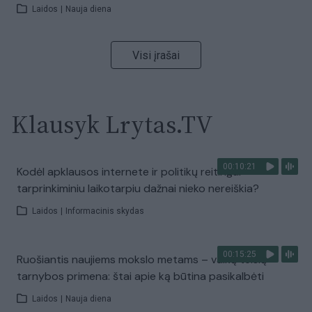
Laidos
|
Nauja diena
Visi įrašai
Klausyk Lrytas.TV
00:10:21
Kodėl apklausos internete ir politikų reitingai
tarprinkiminiu laikotarpiu dažnai nieko nereiškia?
Laidos
|
Informacinis skydas
00:15:25
Ruošiantis naujiems mokslo metams – vaikų teisių
tarnybos primena: štai apie ką būtina pasikalbėti
Laidos
|
Nauja diena