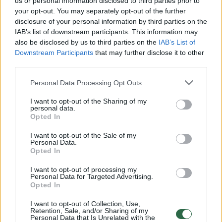
us or personal information disclosed to third parties prior to
your opt-out. You may separately opt-out of the further
Žiūrimiausi įrašai
disclosure of your personal information by third parties on the
IAB’s list of downstream participants. This information may
also be disclosed by us to third parties on the
IAB’s List of
Downstream Participants
that may further disclose it to other
00:00:49
Pateikė daugiau detalių apie iš tėvų paimtus šešis
third parties.
vaikus: jiems kilusi grėsmė
Personal Data Processing Opt Outs
Žinios
|
Lietuvos diena
I want to opt-out of the Sharing of my
personal data.
00:00:30
Opted In
Vaizdai iš tragiškos avarijos Vilniaus r.: dviejų moterų ir
vaiko gyvybių išgelbėti nepavyko
I want to opt-out of the Sale of my
Personal Data.
Žinios
|
Lietuvos diena
Opted In
I want to opt-out of processing my
Personal Data for Targeted Advertising.
00:00:59
Nufilmavo, kaip patvino Vilniaus Vakarinis aplinkkelis:
Opted In
vaizdas pribloškia
I want to opt-out of Collection, Use,
Žinios
|
Lietuvos diena
Retention, Sale, and/or Sharing of my
Personal Data that Is Unrelated with the