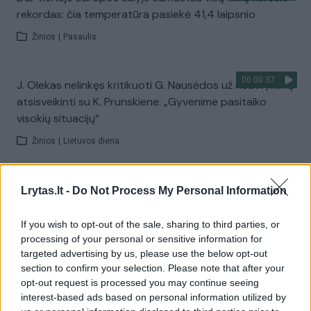
rekordas: čia temperatūra pasiekė 41,4 laipsnio
Žinios
|
Pasaulis
00:00:37
J. Olekas nelinkęs kritikuoti G. Nausėdos už neatvykimą
atsisveikinti su K. Prunskiene: „Gyvenime pasitaiko
visokių situacijų“
Žinios
|
Lietuvos diena
00:41:28
L. Kontrimas, A. Lašas, A. Lyberytė: ko nesupranta
Lrytas.lt -
Do Not Process My Personal Information
Mindaugas Sinkevičius?
If you wish to opt-out of the sale, sharing to third parties, or
Laidos
|
Lietuva tiesiogiai
processing of your personal or sensitive information for
targeted advertising by us, please use the below opt-out
section to confirm your selection. Please note that after your
Visi įrašai
opt-out request is processed you may continue seeing
interest-based ads based on personal information utilized by