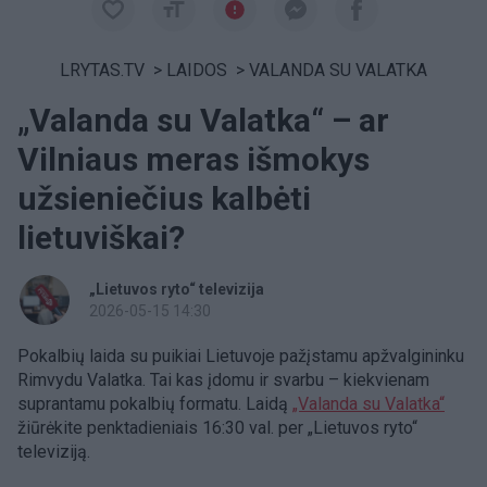
LRYTAS.TV
>
LAIDOS
>
VALANDA SU VALATKA
„Valanda su Valatka“ – ar
Vilniaus meras išmokys
užsieniečius kalbėti
lietuviškai?
„Lietuvos ryto“ televizija
2026-05-15 14:30
Pokalbių laida su puikiai Lietuvoje pažįstamu apžvalgininku
Rimvydu Valatka. Tai kas įdomu ir svarbu – kiekvienam
suprantamu pokalbių formatu. Laidą
„Valanda su Valatka“
žiūrėkite penktadieniais 16:30 val. per „Lietuvos ryto“
televiziją.