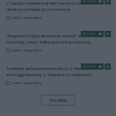
00:15:54
V. Zalužno pasisakymą laiko bandymu įsitvirtinti
Ukrainos politikoje: jis yra neteisus
Laidos
|
Nauja diena
00:14:55
„Naujienos blogos absoliučiai visiems“: ekonomistas
nevynioja į vatą ir kalba apie liūdną statistiką
Laidos
|
Nauja diena
00:10:29
Analitikas aptarė parlamentarų ir G. Nausėdos
atostogų klausimą: V. Adamkus to nebijodavo
Laidos
|
Nauja diena
Visi įrašai