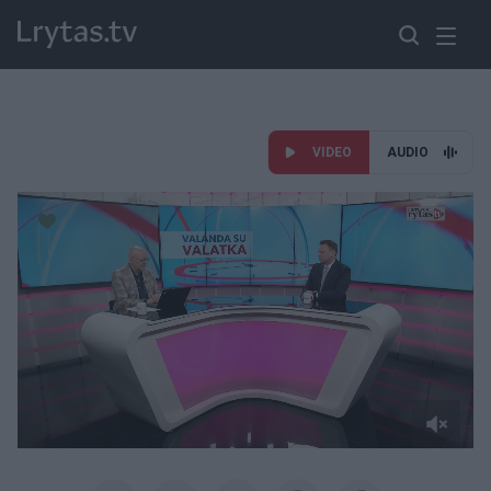
VIDEO
AUDIO
Paremkite Ukrainą