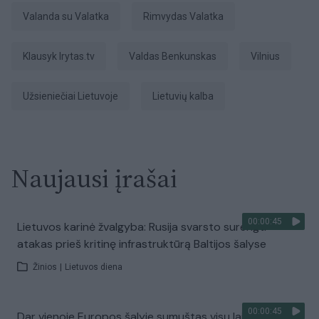
Valanda su Valatka
Rimvydas Valatka
Klausyk lrytas.tv
Valdas Benkunskas
Vilnius
užsieniečiai Lietuvoje
lietuvių kalba
Naujausi įrašai
00:00:45
Lietuvos karinė žvalgyba: Rusija svarsto surengti
atakas prieš kritinę infrastruktūrą Baltijos šalyse
Žinios
|
Lietuvos diena
00:00:45
Dar vienoje Europos šalyje sumuštas visų laikų karščio