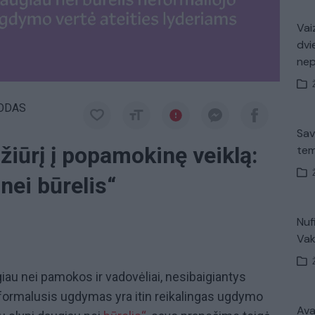
Vaiz
dvi
ne
KODAS
Sav
žiūrį į popamokinę veiklą:
tem
nei būrelis“
Nuf
Vak
giau nei pamokos ir vadovėliai, nesibaigiantys
eformalusis ugdymas yra itin reikalingas ugdymo
Avar