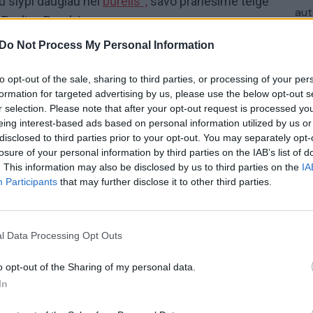
u slypi daugiau nei
būrelis“,
savo pranešime teigė
aut
 Evelina Burokė.
Do Not Process My Personal Information
s forumas „Švietimo kodas“ kovo 7 dieną sudrebino
) Kaune. Forume susitikę verslininkai,
to opt-out of the sale, sharing to third parties, or processing of your per
deriai, visuomenininkai dalijosi savo pažangiomis
formation for targeted advertising by us, please use the below opt-out s
trias ir aktualias temas bei įkvėpimu ryžtis
r selection. Please note that after your opt-out request is processed y
eing interest-based ads based on personal information utilized by us or
disclosed to third parties prior to your opt-out. You may separately opt-
losure of your personal information by third parties on the IAB’s list of
. This information may also be disclosed by us to third parties on the
IA
niversitetas (VDU)
būrelis
popamokinė veikla
Participants
that may further disclose it to other third parties.
Švietimo kodas
l Data Processing Opt Outs
o opt-out of the Sharing of my personal data.
In
Visi įrašai