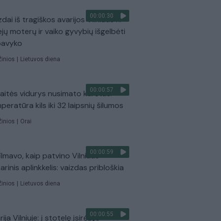
00:00:30
dai iš tragiškos avarijos Vilniaus r.:
ejų moterų ir vaiko gyvybių išgelbėti
pavyko
Žinios
|
Lietuvos diena
00:00:57
aitės vidurys nusimato karštas:
peratūra kils iki 32 laipsnių šilumos
Žinios
|
Orai
00:00:59
ilmavo, kaip patvino Vilniaus
arinis aplinkkelis: vaizdas pribloškia
Žinios
|
Lietuvos diena
00:00:55
ija Vilniuje: į stotelę įsirėžęs