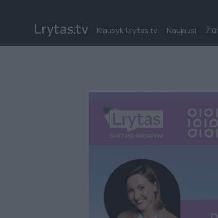
Klausyk Lrytas.tv
Naujausi
Žiū
Paremkite Ukrainą