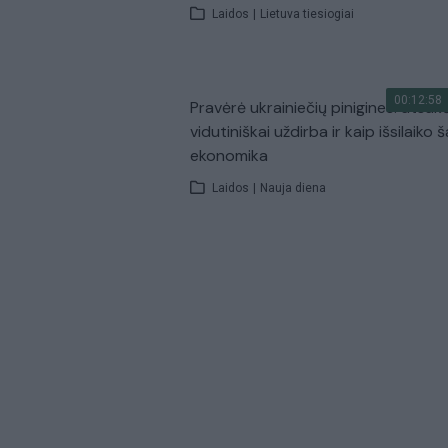
Laidos
|
Lietuva tiesiogiai
00:12:58
Pravėrė ukrainiečių pinigines: atsakė
vidutiniškai uždirba ir kaip išsilaiko š
ekonomika
Laidos
|
Nauja diena