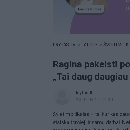
Volume
0%
LRYTAS.TV
>
LAIDOS
>
ŠVIETIMO 
Ragina pakeisti po
„Tai daug daugiau 
lrytas.lt
2025-03-27 11:00
Švietimo tikslas – tai kur kas dau
atsiskaitomieji ir namų darbai. N