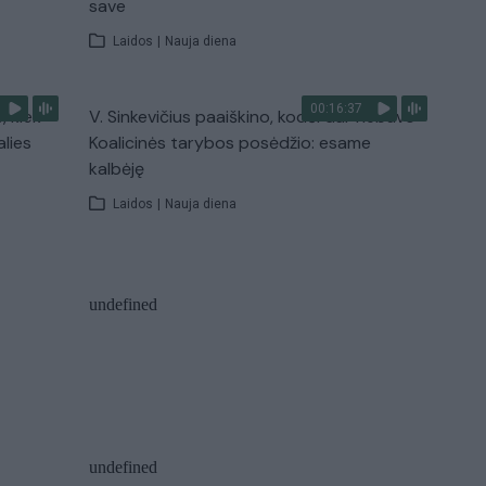
save
Laidos
|
Nauja diena
00:16:37
, kiek
V. Sinkevičius paaiškino, kodėl dar nebuvo
alies
Koalicinės tarybos posėdžio: esame
kalbėję
Laidos
|
Nauja diena