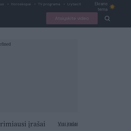
Ekrano
ius
Horoskopai
TV programa
Lrytas.lt
tema
Atsiųskite video
rimiausi įrašai
Visi įrašai