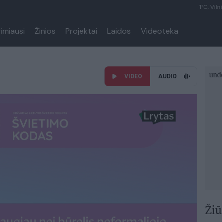
1°C, Viln
rimiausi
Žinios
Projektai
Laidos
Videoteka
VIDEO
AUDIO
Žiū