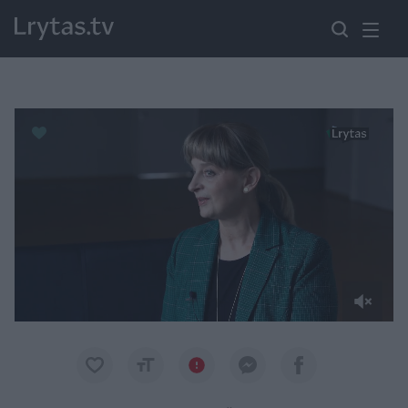
Paremkite Ukrainą