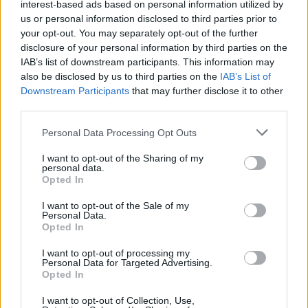
interest-based ads based on personal information utilized by
us or personal information disclosed to third parties prior to
your opt-out. You may separately opt-out of the further
disclosure of your personal information by third parties on the
Žiūrimiausi įrašai
IAB’s list of downstream participants. This information may
also be disclosed by us to third parties on the
IAB’s List of
Downstream Participants
that may further disclose it to other
third parties.
00:00:30
Vaizdai iš tragiškos avarijos Vilniaus r.: dviejų moterų ir
vaiko gyvybių išgelbėti nepavyko
Personal Data Processing Opt Outs
Žinios
|
Lietuvos diena
I want to opt-out of the Sharing of my
personal data.
Opted In
00:00:57
Savaitės vidurys nusimato karštas: temperatūra kils iki
I want to opt-out of the Sale of my
Personal Data.
32 laipsnių šilumos
Opted In
Žinios
|
Orai
I want to opt-out of processing my
Personal Data for Targeted Advertising.
Opted In
00:15:54
V. Zalužno pasisakymą laiko bandymu įsitvirtinti
I want to opt-out of Collection, Use,
Ukrainos politikoje: jis yra neteisus