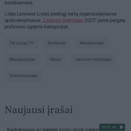
bendruomenė.
Lidija Leonienė Lrytas penktąjį kartą organizuojamuose
apdovanojimuose
„Lietuvos mokytojas
2025“ pelnė pergalę
profesinio ugdymo kategorijoje.
tik Lrytas.TV
švietimas
masažuotoja
masažuotojas
Vilnius
Lietuvos mokytojas
Švietimo kodas
Naujausi įrašai
00:01:44
Rupkalviuose su dalgiais stojo į kovą: paskelbti Metų