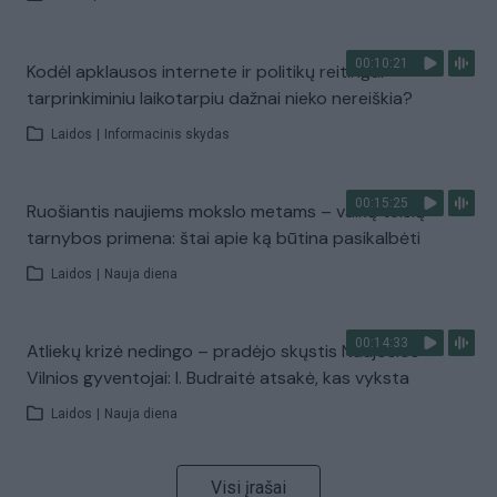
00:10:21
Kodėl apklausos internete ir politikų reitingai
tarprinkiminiu laikotarpiu dažnai nieko nereiškia?
Laidos
|
Informacinis skydas
00:15:25
Ruošiantis naujiems mokslo metams – vaikų teisių
tarnybos primena: štai apie ką būtina pasikalbėti
Laidos
|
Nauja diena
00:14:33
Atliekų krizė nedingo – pradėjo skųstis Naujosios
Vilnios gyventojai: I. Budraitė atsakė, kas vyksta
Laidos
|
Nauja diena
Visi įrašai