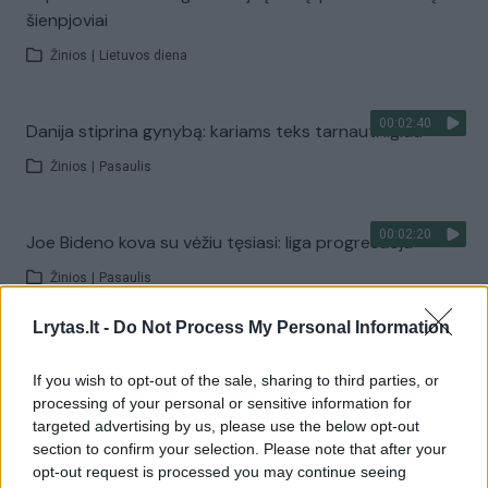
šienpjoviai
Žinios
|
Lietuvos diena
00:02:40
Danija stiprina gynybą: kariams teks tarnauti ilgiau
Žinios
|
Pasaulis
00:02:20
Joe Bideno kova su vėžiu tęsiasi: liga progresuoja
Žinios
|
Pasaulis
Lrytas.lt -
Do Not Process My Personal Information
00:02:08
A. Tapinas žmoną pakvietė į sceną: pora leidosi į
romantišką šokį
If you wish to opt-out of the sale, sharing to third parties, or
processing of your personal or sensitive information for
Žinios
|
Pramogos
targeted advertising by us, please use the below opt-out
section to confirm your selection. Please note that after your
opt-out request is processed you may continue seeing
Visi įrašai