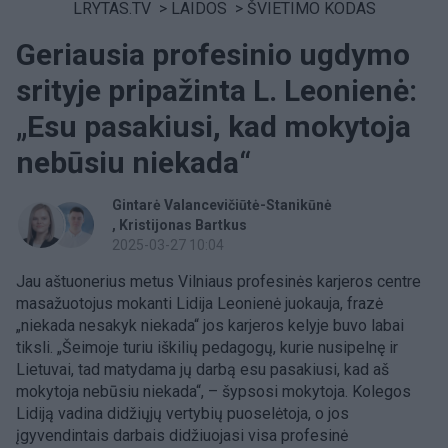
LRYTAS.TV
>
LAIDOS
>
ŠVIETIMO KODAS
Geriausia profesinio ugdymo
srityje pripažinta L. Leonienė:
„Esu pasakiusi, kad mokytoja
nebūsiu niekada“
Gintarė Valancevičiūtė-Stanikūnė
Kristijonas Bartkus
2025-03-27 10:04
Jau aštuonerius metus Vilniaus profesinės karjeros centre
masažuotojus mokanti Lidija Leonienė juokauja, frazė
„niekada nesakyk niekada“ jos karjeros kelyje buvo labai
tiksli. „Šeimoje turiu iškilių pedagogų, kurie nusipelnę ir
Lietuvai, tad matydama jų darbą esu pasakiusi, kad aš
mokytoja nebūsiu niekada“, – šypsosi mokytoja. Kolegos
Lidiją vadina didžiųjų vertybių puoselėtoja, o jos
įgyvendintais darbais didžiuojasi visa profesinė