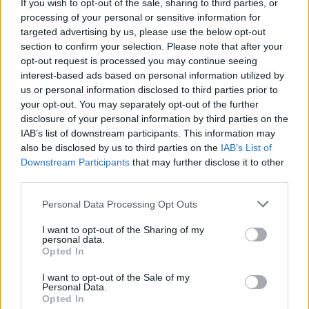
If you wish to opt-out of the sale, sharing to third parties, or
processing of your personal or sensitive information for
targeted advertising by us, please use the below opt-out
00:00:40
Dronai Vokietijoje kelia vis daugiau klausimų: du
section to confirm your selection. Please note that after your
pastebėti virš karinės bazės
opt-out request is processed you may continue seeing
interest-based ads based on personal information utilized by
Žinios
|
Pasaulis
us or personal information disclosed to third parties prior to
your opt-out. You may separately opt-out of the further
disclosure of your personal information by third parties on the
Visi įrašai
IAB’s list of downstream participants. This information may
also be disclosed by us to third parties on the
IAB’s List of
Downstream Participants
that may further disclose it to other
third parties.
Žiūrimiausi įrašai
Personal Data Processing Opt Outs
I want to opt-out of the Sharing of my
00:00:30
Vaizdai iš tragiškos avarijos Vilniaus r.: dviejų moterų ir
personal data.
Opted In
vaiko gyvybių išgelbėti nepavyko
I want to opt-out of the Sale of my
Žinios
|
Lietuvos diena
Personal Data.
Opted In