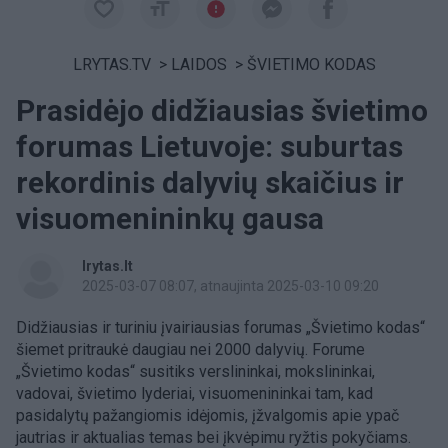
LRYTAS.TV
>
LAIDOS
>
ŠVIETIMO KODAS
Prasidėjo didžiausias švietimo
forumas Lietuvoje: suburtas
rekordinis dalyvių skaičius ir
visuomenininkų gausa
lrytas.lt
2025-03-07 08:07
, atnaujinta 2025-03-10 09:20
Didžiausias ir turiniu įvairiausias forumas „Švietimo kodas“
šiemet pritraukė daugiau nei 2000 dalyvių. Forume
„Švietimo kodas“ susitiks verslininkai, mokslininkai,
vadovai, švietimo lyderiai, visuomenininkai tam, kad
pasidalytų pažangiomis idėjomis, įžvalgomis apie ypač
jautrias ir aktualias temas bei įkvėpimu ryžtis pokyčiams.