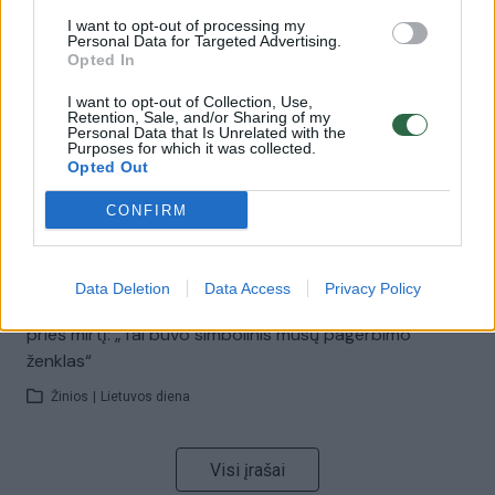
00:00:57
I want to opt-out of processing my
Savaitės vidurys nusimato karštas: temperatūra kils iki
Personal Data for Targeted Advertising.
32 laipsnių šilumos
Opted In
Žinios
|
Orai
I want to opt-out of Collection, Use,
Retention, Sale, and/or Sharing of my
Personal Data that Is Unrelated with the
Purposes for which it was collected.
00:15:54
V. Zalužno pasisakymą laiko bandymu įsitvirtinti
Opted Out
Ukrainos politikoje: jis yra neteisus
CONFIRM
Laidos
|
Nauja diena
Data Deletion
Data Access
Privacy Policy
00:05:25
K. Prunskienės brolis prisiminė jaudinančią akimirką
prieš mirtį: „Tai buvo simbolinis mūsų pagerbimo
ženklas“
Žinios
|
Lietuvos diena
Visi įrašai