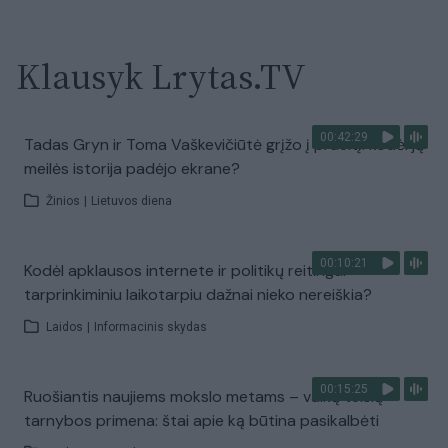
Klausyk Lrytas.TV
00:42:29
Tadas Gryn ir Toma Vaškevičiūtė grįžo į praeitį: kodėl jų
meilės istorija padėjo ekrane?
Žinios
|
Lietuvos diena
00:10:21
Kodėl apklausos internete ir politikų reitingai
tarprinkiminiu laikotarpiu dažnai nieko nereiškia?
Laidos
|
Informacinis skydas
00:15:25
Ruošiantis naujiems mokslo metams – vaikų teisių
tarnybos primena: štai apie ką būtina pasikalbėti