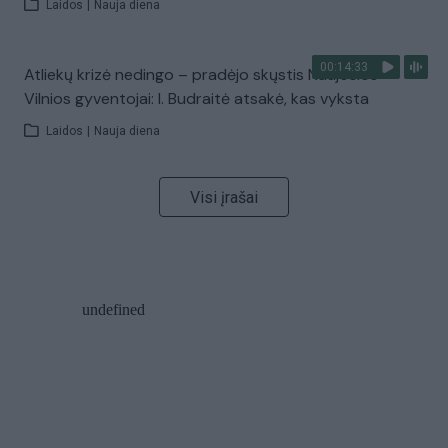
Laidos
|
Nauja diena
00:14:33
Atliekų krizė nedingo – pradėjo skųstis Naujosios
Vilnios gyventojai: I. Budraitė atsakė, kas vyksta
Laidos
|
Nauja diena
Visi įrašai