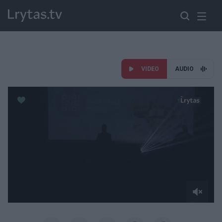
VIDEO
AUDIO
Paremkite Ukrainą