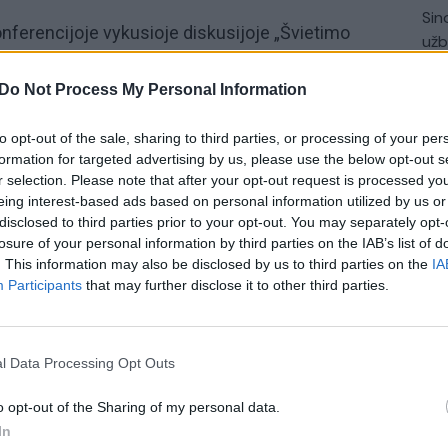
Sin
onferencijoje vykusioje diskusijoje „Švietimo
užb
as į XXI a. Kokios kompetencijos bus svarbios už
ats
rpdisciplininių ugdymo ir edukacinių projektų
Do Not Process My Personal Information
 miesto savivaldybės tarybos narė
Ieva Dirmaitė,
to opt-out of the sale, sharing to third parties, or processing of your per
trategijos ir plėtros skyriaus vedėja Snieguolė
formation for targeted advertising by us, please use the below opt-out s
r mokslo komiteto narys Liutauras Kazlavickas,
r selection. Please note that after your opt-out request is processed y
inistras Jonas Petkevičius. Moderatorė: KTU
eing interest-based ads based on personal information utilized by us or
disclosed to third parties prior to your opt-out. You may separately opt-
brielė Kartanaitė.
losure of your personal information by third parties on the IAB’s list of
. This information may also be disclosed by us to third parties on the
IA
Participants
that may further disclose it to other third parties.
niversitetas (VDU)
Ieva Dirmaitė
Emocinis intelektas
Švietimo naujienos
l Data Processing Opt Outs
(ŠMSM)
Švietimo kodas
o opt-out of the Sharing of my personal data.
In