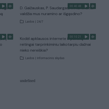
00:40:48
 ragina
D. Gaižauskas, P. Saudargas, T. Martinaitis:
mą
valdžia mus nuramino ar išgąsdino?
Laidos
|
24/7
00:10:21
žo į
Kodėl apklausos internete ir politikų
jo
reitingai tarprinkiminiu laikotarpiu dažnai
nieko nereiškia?
Laidos
|
Informacinis skydas