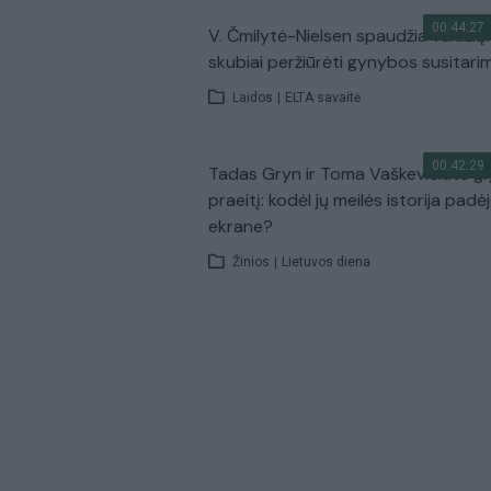
00:44:27
V. Čmilytė-Nielsen spaudžia valdžią:
skubiai peržiūrėti gynybos susitari
Laidos
|
ELTA savaitė
00:42:29
Tadas Gryn ir Toma Vaškevičiūtė grį
praeitį: kodėl jų meilės istorija padė
ekrane?
Žinios
|
Lietuvos diena