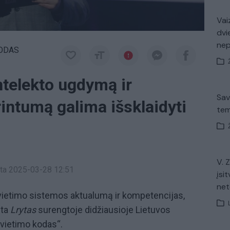
Vaiz
dvi
ne
KODAS
ntelekto ugdymą ir
Sav
intumą galima išsklaidyti
tem
V. 
inta 2025-03-28 12:51
įsit
net
švietimo sistemos aktualumą ir kompetencijas,
ėta
Lrytas
surengtoje didžiausioje Lietuvos
Švietimo kodas“.