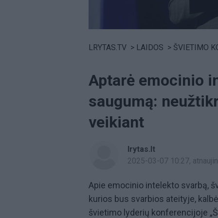
Volume
0%
LRYTAS.TV
>
LAIDOS
>
ŠVIETIMO 
Aptarė emocinio i
saugumą: neužtikr
veikiant
lrytas.lt
2025-03-07 10:27
, atnauj
Apie emocinio intelekto svarbą, 
kurios bus svarbios ateityje, kalb
švietimo lyderių konferencijoje „