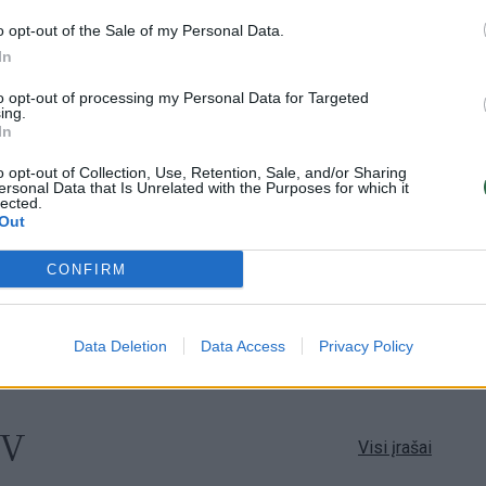
o opt-out of the Sale of my Personal Data.
In
Visi įrašai
to opt-out of processing my Personal Data for Targeted
ing.
In
00:21:16
 ragina
„Žinios“ 2026-08-09
mą
o opt-out of Collection, Use, Retention, Sale, and/or Sharing
Laidos
|
Žinios
ersonal Data that Is Unrelated with the Purposes for which it
lected.
Out
CONFIRM
00:00:52
naitis:
Savaitės pradžia su lietumi ir perkūnija:
temperatūra dar sieks 30 laipsnių
Žinios
|
Orai
Data Deletion
Data Access
Privacy Policy
TV
Visi įrašai