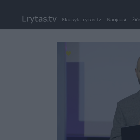
Klausyk Lrytas.tv
Naujausi
Žiū
Paremkite Ukrainą