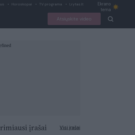
Ekrano
ius
Horoskopai
TV programa
Lrytas.lt
tema
Atsiųskite video
rimiausi įrašai
Visi įrašai