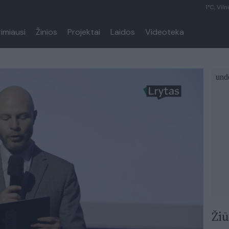
1°C, Viln
rimiausi
Žinios
Projektai
Laidos
Videoteka
Žiū