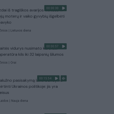
00:00:30
dai iš tragiškos avarijos Vilniaus r.:
ejų moterų ir vaiko gyvybių išgelbėti
pavyko
Žinios
|
Lietuvos diena
00:00:57
aitės vidurys nusimato karštas:
peratūra kils iki 32 laipsnių šilumos
Žinios
|
Orai
00:15:54
Zalužno pasisakymą laiko bandymu
virtinti Ukrainos politikoje: jis yra
eisus
Laidos
|
Nauja diena