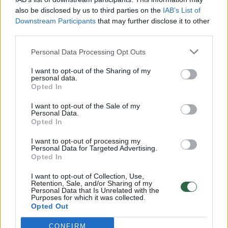
vaiko gyvybių išgelbėti nepavyko
also be disclosed by us to third parties on the
IAB’s List of
Downstream Participants
that may further disclose it to other
Žinios
|
Lietuvos diena
third parties.
Personal Data Processing Opt Outs
00:00:57
Savaitės vidurys nusimato karštas: temperatūra kils iki
32 laipsnių šilumos
I want to opt-out of the Sharing of my
personal data.
Žinios
|
Orai
Opted In
I want to opt-out of the Sale of my
Personal Data.
00:15:54
V. Zalužno pasisakymą laiko bandymu įsitvirtinti
Opted In
Ukrainos politikoje: jis yra neteisus
I want to opt-out of processing my
Personal Data for Targeted Advertising.
Laidos
|
Nauja diena
Opted In
I want to opt-out of Collection, Use,
00:00:57
Sinoptikai atsakė, kokiais orais užbaigsime darbo
Retention, Sale, and/or Sharing of my
Personal Data that Is Unrelated with the
savaitę: karščiai atsitrauks
Purposes for which it was collected.
Opted Out
Žinios
|
Orai
CONFIRM