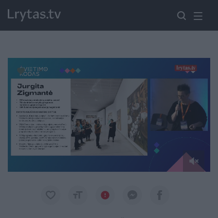
Paremkite Ukrainą