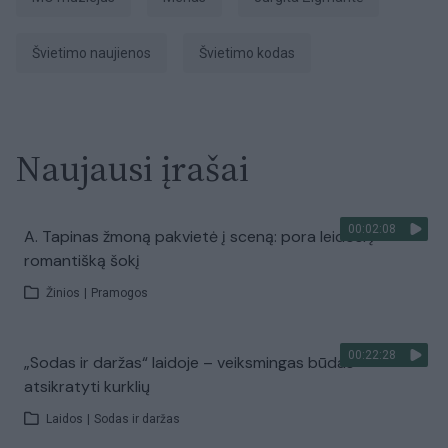
Švietimo naujienos
Švietimo kodas
Naujausi įrašai
00:02:08
A. Tapinas žmoną pakvietė į sceną: pora leidosi į
romantišką šokį
Žinios
|
Pramogos
00:22:28
„Sodas ir daržas“ laidoje – veiksmingas būdas
atsikratyti kurklių
Laidos
|
Sodas ir daržas