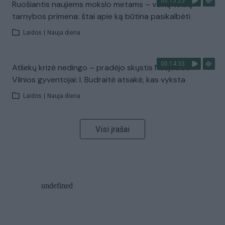
00:15:25
Ruošiantis naujiems mokslo metams – vaikų teisių
tarnybos primena: štai apie ką būtina pasikalbėti
Laidos
|
Nauja diena
00:14:33
Atliekų krizė nedingo – pradėjo skųstis Naujosios
Vilnios gyventojai: I. Budraitė atsakė, kas vyksta
Laidos
|
Nauja diena
Visi įrašai