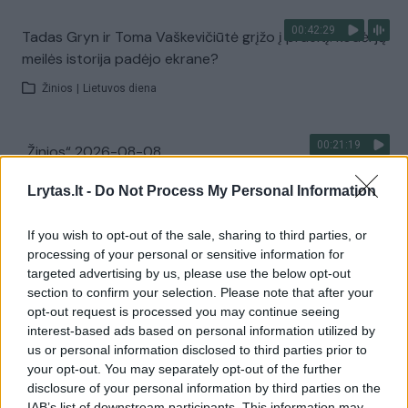
00:42:29
Tadas Gryn ir Toma Vaškevičiūtė grįžo į praeitį: kodėl jų
meilės istorija padėjo ekrane?
Žinios
|
Lietuvos diena
00:21:19
„Žinios“ 2026-08-08
Laidos
|
Žinios
Lrytas.lt -
Do Not Process My Personal Information
If you wish to opt-out of the sale, sharing to third parties, or
Visi įrašai
processing of your personal or sensitive information for
targeted advertising by us, please use the below opt-out
section to confirm your selection. Please note that after your
opt-out request is processed you may continue seeing
Žiūrimiausi įrašai
interest-based ads based on personal information utilized by
us or personal information disclosed to third parties prior to
your opt-out. You may separately opt-out of the further
disclosure of your personal information by third parties on the
00:00:30
Vaizdai iš tragiškos avarijos Vilniaus r.: dviejų moterų ir
IAB’s list of downstream participants. This information may