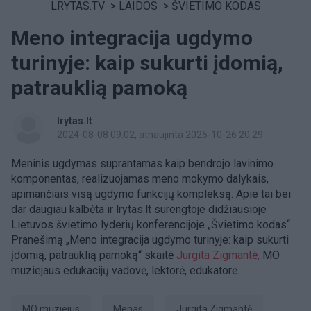
LRYTAS.TV
>
LAIDOS
>
ŠVIETIMO KODAS
Meno integracija ugdymo
turinyje: kaip sukurti įdomią,
patrauklią pamoką
lrytas.lt
2024-08-08 09:02
, atnaujinta 2025-10-26 20:29
Meninis ugdymas suprantamas kaip bendrojo lavinimo
komponentas, realizuojamas meno mokymo dalykais,
apimančiais visą ugdymo funkcijų kompleksą. Apie tai bei
dar daugiau kalbėta ir lrytas.lt surengtoje didžiausioje
Lietuvos švietimo lyderių konferencijoje „Švietimo kodas“.
Pranešimą „Meno integracija ugdymo turinyje: kaip sukurti
įdomią, patrauklią pamoką“ skaitė
Jurgita Zigmantė,
MO
muziejaus edukacijų vadovė, lektorė, edukatorė.
MO muziejus
Menas
Jurgita Zigmantė