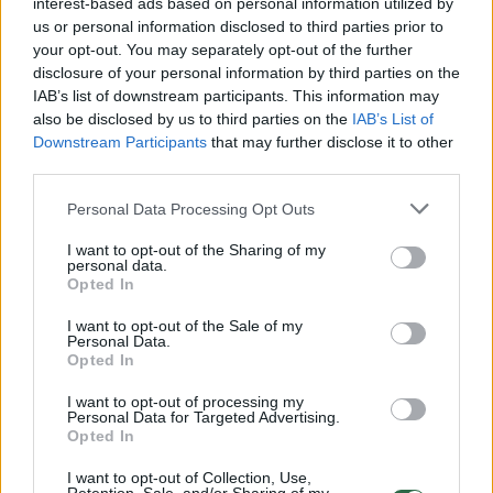
interest-based ads based on personal information utilized by
us or personal information disclosed to third parties prior to
your opt-out. You may separately opt-out of the further
disclosure of your personal information by third parties on the
Žiūrimiausi įrašai
IAB’s list of downstream participants. This information may
also be disclosed by us to third parties on the
IAB’s List of
Downstream Participants
that may further disclose it to other
third parties.
00:00:30
Vaizdai iš tragiškos avarijos Vilniaus r.: dviejų moterų ir
vaiko gyvybių išgelbėti nepavyko
Personal Data Processing Opt Outs
Žinios
|
Lietuvos diena
I want to opt-out of the Sharing of my
personal data.
Opted In
00:00:57
Savaitės vidurys nusimato karštas: temperatūra kils iki
I want to opt-out of the Sale of my
32 laipsnių šilumos
Personal Data.
Opted In
Žinios
|
Orai
I want to opt-out of processing my
Personal Data for Targeted Advertising.
Opted In
00:00:59
Nufilmavo, kaip patvino Vilniaus Vakarinis aplinkkelis:
vaizdas pribloškia
I want to opt-out of Collection, Use,