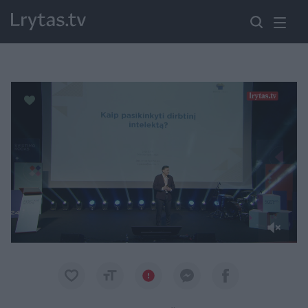
Paremkite Ukrainą