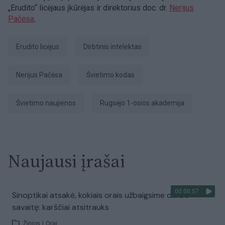
„Erudito“ licėjaus įkūrėjas ir direktorius doc. dr.
Nerijus
Pačėsa.
Erudito licėjus
dirbtinis intelektas
Nerijus Pačėsa
Švietimo kodas
Švietimo naujienos
Rugsėjo 1-osios akademija
Naujausi įrašai
00:00:57
Sinoptikai atsakė, kokiais orais užbaigsime darbo
savaitę: karščiai atsitrauks
Žinios
|
Orai