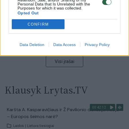
Retention, Sale, and/or Sharing of my
Personal Data that Is Unrelated with the
Žinios
|
Lietuvos diena
Purposes for which it was collected.
Opted Out
00:00:55
CONFIRM
Avarija Vilniuje: į stotelę įsirėžęs automobilis sužalojo
dvi moteris
Žinios
|
Lietuvos diena
Data Deletion
Data Access
Privacy Policy
Visi įrašai
Klausyk Lrytas.TV
00:42:12
Karšta A. Kasparavičiaus ir Ž Pavilionio diskusija: Rusija
– Europos šeimos narė?
Laidos
|
Lietuva tiesiogiai