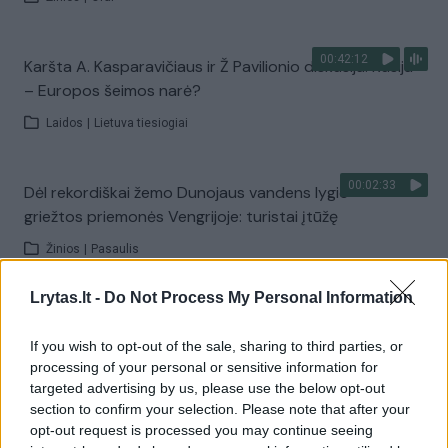
00:42:12
Karšta A. Kasparavičiaus ir Ž Pavilionio diskusija: Rusija
– Europos šeimos narė?
Laidos
|
Lietuva tiesiogiai
00:02:33
Dėl rekordiškai žemo Dunojaus vandens lygio –
griežtos priemonės Vengrijoje: turistai įtūžę
Žinios
|
Pasaulis
Lrytas.lt -
Do Not Process My Personal Information
00:04:00
Kuprines pasvėrę specialistai įspėja apie pavojingą
įprotį: tą daro daugiau nei pusė pradinukų
If you wish to opt-out of the sale, sharing to third parties, or
processing of your personal or sensitive information for
Žinios
|
Lietuvos diena
targeted advertising by us, please use the below opt-out
section to confirm your selection. Please note that after your
opt-out request is processed you may continue seeing
Visi įrašai