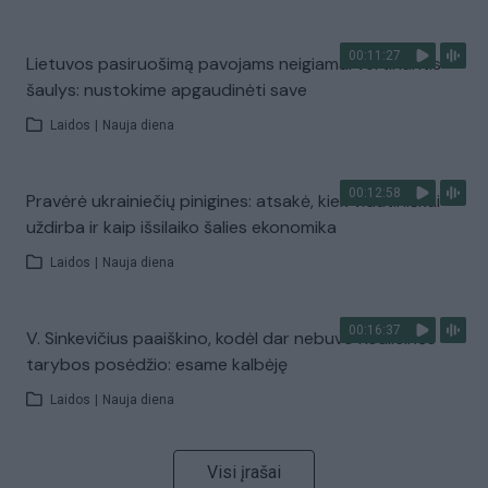
00:11:27
Lietuvos pasiruošimą pavojams neigiamai vertinantis
šaulys: nustokime apgaudinėti save
Laidos
|
Nauja diena
00:12:58
Pravėrė ukrainiečių pinigines: atsakė, kiek vidutiniškai
uždirba ir kaip išsilaiko šalies ekonomika
Laidos
|
Nauja diena
00:16:37
V. Sinkevičius paaiškino, kodėl dar nebuvo Koalicinės
tarybos posėdžio: esame kalbėję
Laidos
|
Nauja diena
Visi įrašai