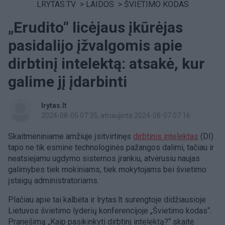
LRYTAS.TV
>
LAIDOS
>
ŠVIETIMO KODAS
„Erudito“ licėjaus įkūrėjas
pasidalijo įžvalgomis apie
dirbtinį intelektą: atsakė, kur
galime jį įdarbinti
lrytas.lt
2024-08-05 07:35
, atnaujinta 2024-08-07 07:16
Skaitmeniniame amžiuje įsitvirtinęs
dirbtinis intelektas
(DI)
tapo ne tik esmine technologinės pažangos dalimi, tačiau ir
neatsiejamu ugdymo sistemos įrankiu, atvėrusiu naujas
galimybes tiek mokiniams, tiek mokytojams bei švietimo
įstaigų administratoriams.
Plačiau apie tai kalbėta ir lrytas.lt surengtoje didžiausioje
Lietuvos švietimo lyderių konferencijoje „Švietimo kodas“.
Pranešimą „Kaip pasikinkyti dirbtinį intelektą?“ skaitė