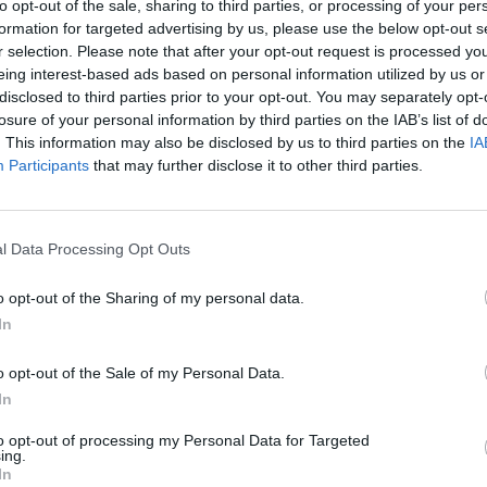
ietuvos ryto TV.
to opt-out of the sale, sharing to third parties, or processing of your per
„Pa
formation for targeted advertising by us, please use the below opt-out s
jau
r selection. Please note that after your opt-out request is processed y
veikata
ligos
Sveika gyvensena
Pru
eing interest-based ads based on personal information utilized by us or
disclosed to third parties prior to your opt-out. You may separately opt-
losure of your personal information by third parties on the IAB’s list of
. This information may also be disclosed by us to third parties on the
IA
Participants
that may further disclose it to other third parties.
Visi įrašai
l Data Processing Opt Outs
00:01:31
nebuvo
Pamatykite atsisveikinimo su K. Prunskiene
e
akimirkas: amžinojo poilsio ji atguls
o opt-out of the Sharing of my personal data.
Antakalnio kapinėse
In
Žinios
|
Lietuvos diena
o opt-out of the Sale of my Personal Data.
In
2:01
00:00:59
autrūs
Didžiausias kontrabandos sulaikymas
to opt-out of processing my Personal Data for Targeted
šiemet – vilkikas vežė cigarečių už 2,4 mln.
ing.
In
eurų: pasidalijo vaizdo įrašu