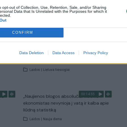
o opt-out of Collection, Use, Retention, Sale, and/or Sharing
Žinios
|
Kriminalai
ersonal Data that Is Unrelated with the Purposes for which it
lected.
Out
TV
CONFIRM
Visi įrašai
00:41:28
Data Deletion
Data Access
Privacy Policy
nebuvo
L. Kontrimas, A. Lašas, A. Lyberytė: ko
e
nesupranta Mindaugas Sinkevičius?
Laidos
|
Lietuva tiesiogiai
00:14:55
mu
„Naujienos blogos absoliučiai visiems“:
ekonomistas nevynioja į vatą ir kalba apie
liūdną statistiką
Laidos
|
Nauja diena