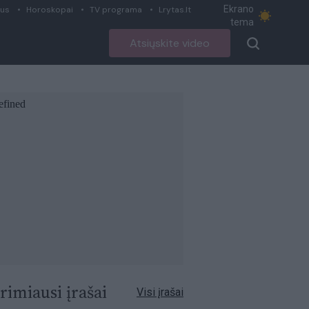
Ekrano
ius
Horoskopai
TV programa
Lrytas.lt
tema
Atsiųskite video
rimiausi įrašai
Visi įrašai