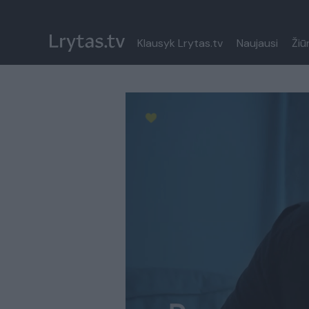
Klausyk Lrytas.tv
Naujausi
Žiū
Paremkite Ukrainą