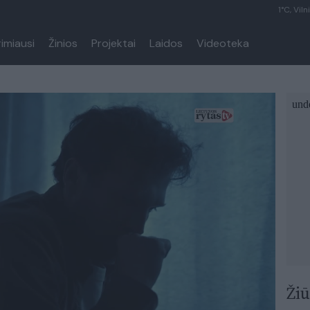
1°C, Viln
rimiausi
Žinios
Projektai
Laidos
Videoteka
Žiū