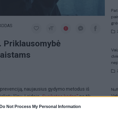
Pat
pai
gr
 KODAS
. Priklausomybė
Vaiz
aistams
dvi
ne
a
jų prevenciją, naujausius gydymo metodus iš
Nuf
Vak
alistų lūpų. Laidoje
„Sveikatos kodas“
ne tik
 negalavimus, bet ir sužinosite, kaip gyventi, kad
Do Not Process My Personal Information
dą žiūrėkite kiekvieną sekmadienį per „Lietuvos ryto“