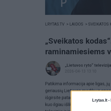
Volume
0%
LRYTAS.TV
>
LAIDOS
>
SVEIKATOS
„Sveikatos kodas“
raminamiesiems v
„Lietuvos ryto“ televizij
2026-04-13 13:10
Patikima informacija apie ligas, 
geriausių Lietuvos medikų ir speci
išgirsite patarimus, kaip atpažinti
Lrytas.lt -
kuo ilgiau išliktumėte sveiki. Lai