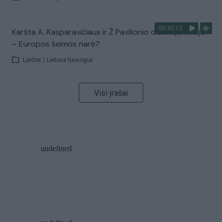
00:42:12
Karšta A. Kasparavičiaus ir Ž Pavilionio diskusija: Rusija
– Europos šeimos narė?
Laidos
|
Lietuva tiesiogiai
Visi įrašai