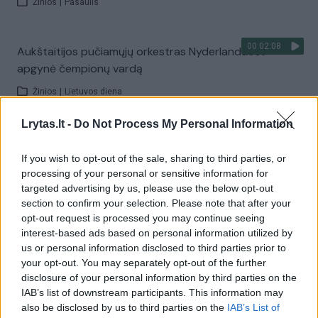
Žinios
|
Pasaulis
00:02:08
Aukštaitijos pučiamųjų orkestras Nyderlanduose
apgynė čempionų vardą
Žinios
|
Lietuvos diena
Lrytas.lt -
Do Not Process My Personal Information
Visi įrašai
If you wish to opt-out of the sale, sharing to third parties, or
processing of your personal or sensitive information for
targeted advertising by us, please use the below opt-out
Žiūrimiausi įrašai
section to confirm your selection. Please note that after your
opt-out request is processed you may continue seeing
interest-based ads based on personal information utilized by
us or personal information disclosed to third parties prior to
00:00:30
Vaizdai iš tragiškos avarijos Vilniaus r.: dviejų moterų ir
your opt-out. You may separately opt-out of the further
vaiko gyvybių išgelbėti nepavyko
disclosure of your personal information by third parties on the
IAB’s list of downstream participants. This information may
Žinios
|
Lietuvos diena
also be disclosed by us to third parties on the
IAB’s List of