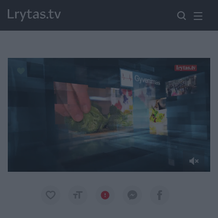
Paremkite Ukrainą