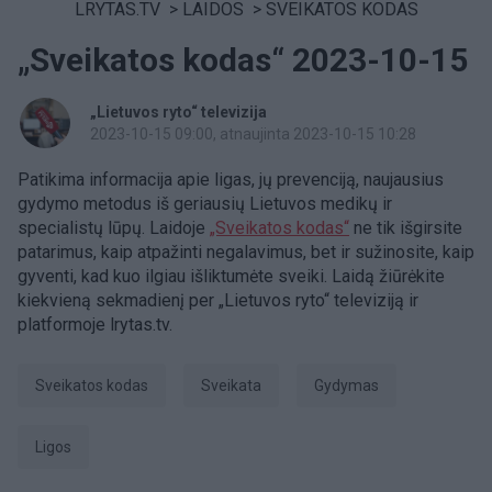
LRYTAS.TV
>
LAIDOS
>
SVEIKATOS KODAS
„Sveikatos kodas“ 2023-10-15
„Lietuvos ryto“ televizija
2023-10-15 09:00
, atnaujinta 2023-10-15 10:28
Patikima informacija apie ligas, jų prevenciją, naujausius
gydymo metodus iš geriausių Lietuvos medikų ir
specialistų lūpų. Laidoje
„Sveikatos kodas“
ne tik išgirsite
patarimus, kaip atpažinti negalavimus, bet ir sužinosite, kaip
gyventi, kad kuo ilgiau išliktumėte sveiki. Laidą žiūrėkite
kiekvieną sekmadienį per „Lietuvos ryto“ televiziją ir
platformoje lrytas.tv.
Sveikatos kodas
Sveikata
gydymas
ligos