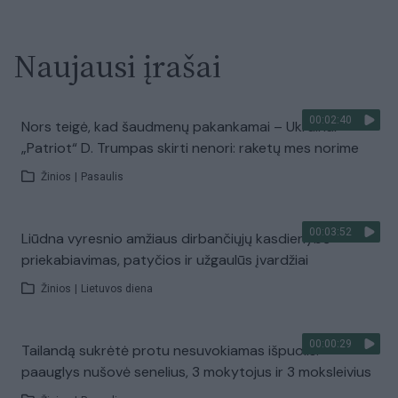
Naujausi įrašai
00:02:40
Nors teigė, kad šaudmenų pakankamai – Ukrainai
„Patriot“ D. Trumpas skirti nenori: raketų mes norime
Žinios
|
Pasaulis
00:03:52
Liūdna vyresnio amžiaus dirbančiųjų kasdienybė –
priekabiavimas, patyčios ir užgaulūs įvardžiai
Žinios
|
Lietuvos diena
00:00:29
Tailandą sukrėtė protu nesuvokiamas išpuolis:
paauglys nušovė senelius, 3 mokytojus ir 3 moksleivius