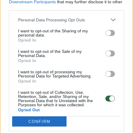
Downstream Participants
that may further disclose it to other
third parties.
00:00:57
Savaitės vidurys nusimato karštas: temperatūra kils iki
32 laipsnių šilumos
Personal Data Processing Opt Outs
Žinios
|
Orai
I want to opt-out of the Sharing of my
personal data.
Opted In
00:00:59
Nufilmavo, kaip patvino Vilniaus Vakarinis aplinkkelis:
I want to opt-out of the Sale of my
Personal Data.
vaizdas pribloškia
Opted In
Žinios
|
Lietuvos diena
I want to opt-out of processing my
Personal Data for Targeted Advertising.
Opted In
00:15:54
V. Zalužno pasisakymą laiko bandymu įsitvirtinti
I want to opt-out of Collection, Use,
Ukrainos politikoje: jis yra neteisus
Retention, Sale, and/or Sharing of my
Personal Data that Is Unrelated with the
Laidos
|
Nauja diena
Purposes for which it was collected.
Opted Out
CONFIRM
Visi įrašai