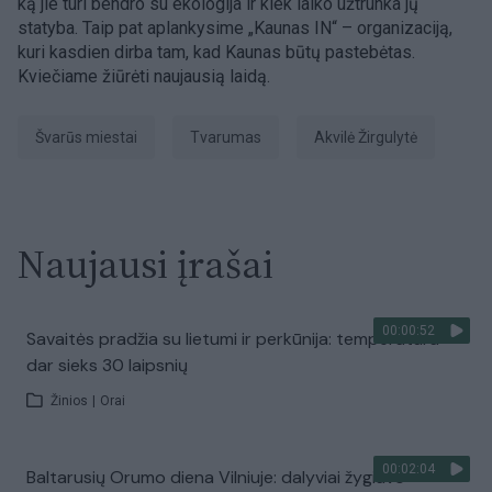
ką jie turi bendro su ekologija ir kiek laiko užtrunka jų
statyba. Taip pat aplankysime „Kaunas IN“ – organizaciją,
kuri kasdien dirba tam, kad Kaunas būtų pastebėtas.
Kviečiame žiūrėti naujausią laidą.
Švarūs miestai
Tvarumas
Akvilė Žirgulytė
Naujausi įrašai
00:00:52
Savaitės pradžia su lietumi ir perkūnija: temperatūra
dar sieks 30 laipsnių
Žinios
|
Orai
00:02:04
Baltarusių Orumo diena Vilniuje: dalyviai žygiavo