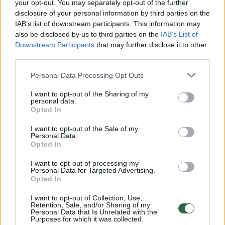
Žiūrimiausi įrašai
your opt-out. You may separately opt-out of the further
disclosure of your personal information by third parties on the
IAB’s list of downstream participants. This information may
also be disclosed by us to third parties on the
IAB’s List of
00:00:30
Vaizdai iš tragiškos avarijos Vilniaus r.: dviejų moterų ir
Downstream Participants
that may further disclose it to other
vaiko gyvybių išgelbėti nepavyko
third parties.
Žinios
|
Lietuvos diena
Personal Data Processing Opt Outs
I want to opt-out of the Sharing of my
00:00:57
personal data.
Savaitės vidurys nusimato karštas: temperatūra kils iki
Opted In
32 laipsnių šilumos
I want to opt-out of the Sale of my
Žinios
|
Orai
Personal Data.
Opted In
I want to opt-out of processing my
00:15:54
V. Zalužno pasisakymą laiko bandymu įsitvirtinti
Personal Data for Targeted Advertising.
Ukrainos politikoje: jis yra neteisus
Opted In
Laidos
|
Nauja diena
I want to opt-out of Collection, Use,
Retention, Sale, and/or Sharing of my
Personal Data that Is Unrelated with the
Purposes for which it was collected.