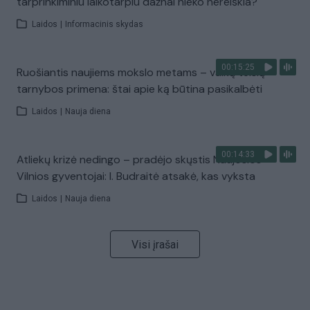
tarprinkiminiu laikotarpiu dažnai nieko nereiškia?
Laidos
|
Informacinis skydas
00:15:25
Ruošiantis naujiems mokslo metams – vaikų teisių
tarnybos primena: štai apie ką būtina pasikalbėti
Laidos
|
Nauja diena
00:14:33
Atliekų krizė nedingo – pradėjo skųstis Naujosios
Vilnios gyventojai: I. Budraitė atsakė, kas vyksta
Laidos
|
Nauja diena
Visi įrašai