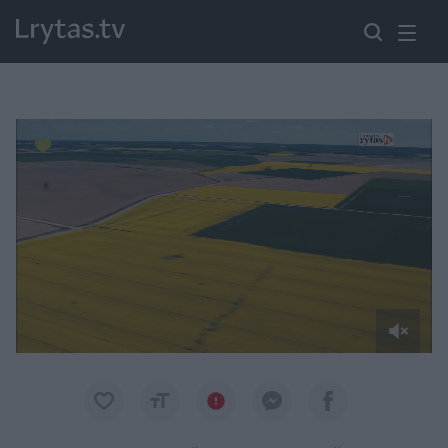
Paremkite Ukrainą