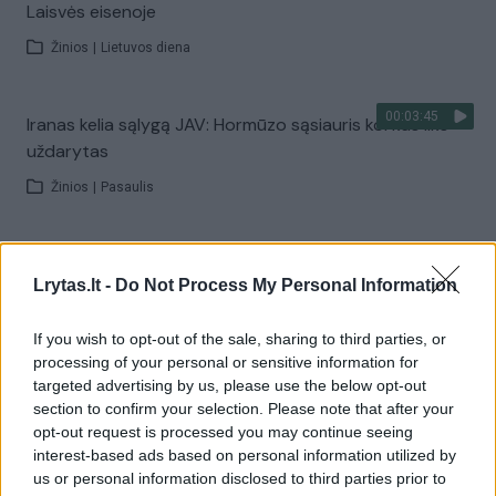
Laisvės eisenoje
Žinios
|
Lietuvos diena
00:03:45
Iranas kelia sąlygą JAV: Hormūzo sąsiauris kol kas liks
uždarytas
Žinios
|
Pasaulis
00:01:44
Rupkalviuose su dalgiais stojo į kovą: paskelbti Metų
Lrytas.lt -
Do Not Process My Personal Information
šienpjoviai
Žinios
|
Lietuvos diena
If you wish to opt-out of the sale, sharing to third parties, or
processing of your personal or sensitive information for
targeted advertising by us, please use the below opt-out
Visi įrašai
section to confirm your selection. Please note that after your
opt-out request is processed you may continue seeing
interest-based ads based on personal information utilized by
us or personal information disclosed to third parties prior to