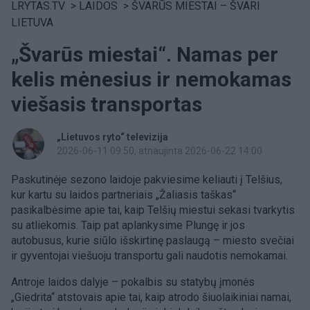
LRYTAS.TV
>
LAIDOS
>
ŠVARŪS MIESTAI – ŠVARI
LIETUVA
„Švarūs miestai“. Namas per
kelis mėnesius ir nemokamas
viešasis transportas
„Lietuvos ryto“ televizija
2026-06-11 09:50
, atnaujinta 2026-06-22 14:00
Paskutinėje sezono laidoje pakviesime keliauti į Telšius,
kur kartu su laidos partneriais „Žaliasis taškas“
pasikalbėsime apie tai, kaip Telšių miestui sekasi tvarkytis
su atliekomis. Taip pat aplankysime Plungę ir jos
autobusus, kurie siūlo išskirtinę paslaugą – miesto svečiai
ir gyventojai viešuoju transportu gali naudotis nemokamai.
Antroje laidos dalyje – pokalbis su statybų įmonės
„Giedrita“ atstovais apie tai, kaip atrodo šiuolaikiniai namai,