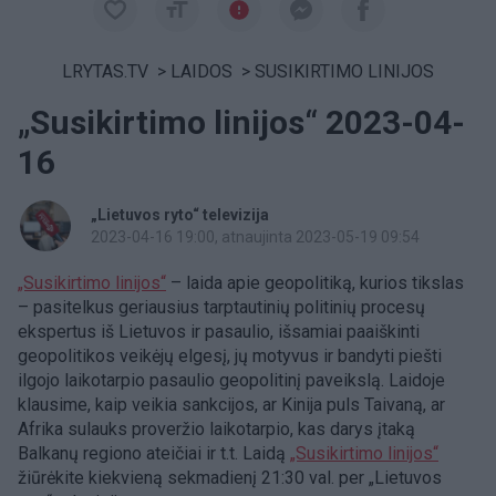
LRYTAS.TV
>
LAIDOS
>
SUSIKIRTIMO LINIJOS
„Susikirtimo linijos“ 2023-04-
16
„Lietuvos ryto“ televizija
2023-04-16 19:00
, atnaujinta 2023-05-19 09:54
„Susikirtimo linijos“
– laida apie geopolitiką, kurios tikslas
– pasitelkus geriausius tarptautinių politinių procesų
ekspertus iš Lietuvos ir pasaulio, išsamiai paaiškinti
geopolitikos veikėjų elgesį, jų motyvus ir bandyti piešti
ilgojo laikotarpio pasaulio geopolitinį paveikslą. Laidoje
klausime, kaip veikia sankcijos, ar Kinija puls Taivaną, ar
Afrika sulauks proveržio laikotarpio, kas darys įtaką
Balkanų regiono ateičiai ir t.t. Laidą
„Susikirtimo linijos“
žiūrėkite kiekvieną sekmadienį 21:30 val. per „Lietuvos