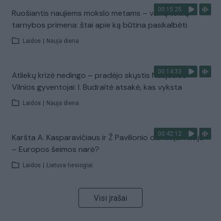
00:15:25
Ruošiantis naujiems mokslo metams – vaikų teisių
tarnybos primena: štai apie ką būtina pasikalbėti
Laidos
|
Nauja diena
00:14:33
Atliekų krizė nedingo – pradėjo skųstis Naujosios
Vilnios gyventojai: I. Budraitė atsakė, kas vyksta
Laidos
|
Nauja diena
00:42:12
Karšta A. Kasparavičiaus ir Ž Pavilionio diskusija: Rusija
– Europos šeimos narė?
Laidos
|
Lietuva tiesiogiai
Visi įrašai