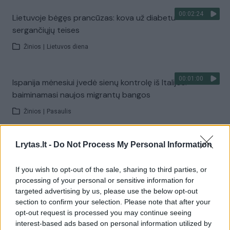
00:02:24
Lietuvoje bėgęs prancūzas: kova už diabetu
sergančiųjų teises
Žinios
|
Lietuvos diena
00:01:00
Ispanija mėnesiui įvedė sienų kontrolę iš Italijos:
baiminamasi naujos migrantų bangos
Žinios
|
Pasaulis
00:00:40
Lrytas.lt -
Do Not Process My Personal Information
Avarijos vaizdai Varėnos rajone: po smūgio automobilis
atsidūrė už kelio
If you wish to opt-out of the sale, sharing to third parties, or
Žinios
|
Lietuvos diena
processing of your personal or sensitive information for
targeted advertising by us, please use the below opt-out
section to confirm your selection. Please note that after your
Visi įrašai
opt-out request is processed you may continue seeing
interest-based ads based on personal information utilized by