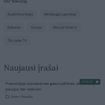
ryto“ televiziją.
Susikirtimo linijos
Mindaugas Lapinskas
Balkanai
Europa
Klausyk lrytas.tv
tik Lrytas.TV
Naujausi įrašai
00:00:37
Prancūzijoje sustabdytas gaisro plitimas: dėl karščių
pavojus dar neišnyko
Žinios
|
Pasaulis