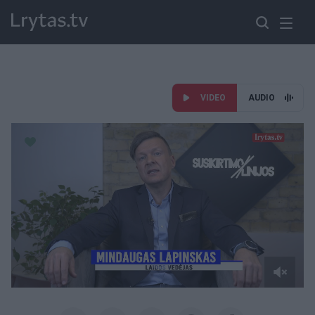
VIDEO
AUDIO
Paremkite Ukrainą