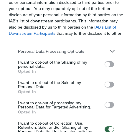
us or personal information disclosed to third parties prior to
your opt-out. You may separately opt-out of the further
Žiūrimiausi įrašai
disclosure of your personal information by third parties on the
IAB’s list of downstream participants. This information may
also be disclosed by us to third parties on the
IAB’s List of
Downstream Participants
that may further disclose it to other
00:00:30
Vaizdai iš tragiškos avarijos Vilniaus r.: dviejų moterų ir
third parties.
vaiko gyvybių išgelbėti nepavyko
Personal Data Processing Opt Outs
Žinios
|
Lietuvos diena
I want to opt-out of the Sharing of my
personal data.
Opted In
00:00:57
Savaitės vidurys nusimato karštas: temperatūra kils iki
32 laipsnių šilumos
I want to opt-out of the Sale of my
Personal Data.
Opted In
Žinios
|
Orai
I want to opt-out of processing my
Personal Data for Targeted Advertising.
00:15:54
V. Zalužno pasisakymą laiko bandymu įsitvirtinti
Opted In
Ukrainos politikoje: jis yra neteisus
I want to opt-out of Collection, Use,
Retention, Sale, and/or Sharing of my
Laidos
|
Nauja diena
Personal Data that Is Unrelated with the