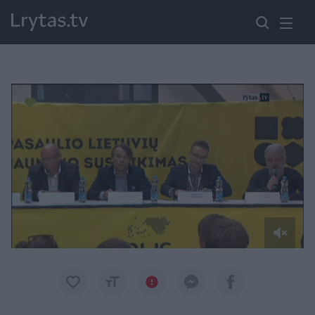
Paremkite Ukrainą