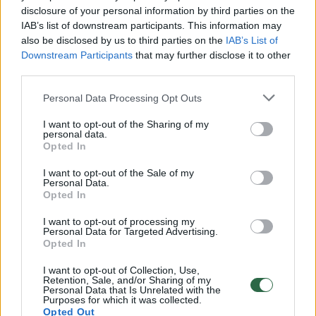
disclosure of your personal information by third parties on the
IAB’s list of downstream participants. This information may
00:00:49
Pateikė daugiau detalių apie iš tėvų paimtus šešis
also be disclosed by us to third parties on the
IAB’s List of
Downstream Participants
that may further disclose it to other
vaikus: jiems kilusi grėsmė
third parties.
Žinios
|
Lietuvos diena
Personal Data Processing Opt Outs
I want to opt-out of the Sharing of my
00:00:30
Vaizdai iš tragiškos avarijos Vilniaus r.: dviejų moterų ir
personal data.
vaiko gyvybių išgelbėti nepavyko
Opted In
Žinios
|
Lietuvos diena
I want to opt-out of the Sale of my
Personal Data.
Opted In
00:00:59
Nufilmavo, kaip patvino Vilniaus Vakarinis aplinkkelis:
I want to opt-out of processing my
Personal Data for Targeted Advertising.
vaizdas pribloškia
Opted In
Žinios
|
Lietuvos diena
I want to opt-out of Collection, Use,
Retention, Sale, and/or Sharing of my
Personal Data that Is Unrelated with the
Purposes for which it was collected.
00:02:01
„Pagarba pirmajai premjerei“: pasidalijo jautriais
Opted Out