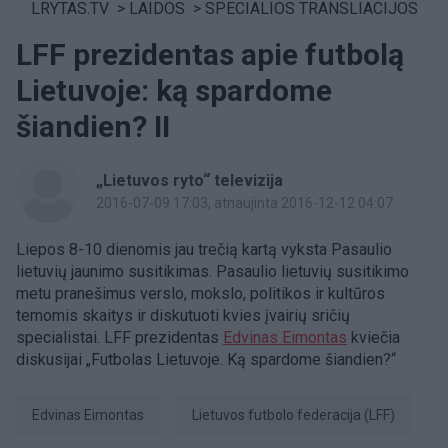
LRYTAS.TV
>
LAIDOS
>
SPECIALIOS TRANSLIACIJOS
LFF prezidentas apie futbolą
Lietuvoje: ką spardome
šiandien? II
„Lietuvos ryto“ televizija
2016-07-09 17:03
, atnaujinta 2016-12-12 04:07
Liepos 8-10 dienomis jau trečią kartą vyksta Pasaulio
lietuvių jaunimo susitikimas. Pasaulio lietuvių susitikimo
metu pranešimus verslo, mokslo, politikos ir kultūros
temomis skaitys ir diskutuoti kvies įvairių sričių
specialistai. LFF prezidentas
Edvinas Eimontas
kviečia
diskusijai „Futbolas Lietuvoje. Ką spardome šiandien?“
Edvinas Eimontas
Lietuvos futbolo federacija (LFF)