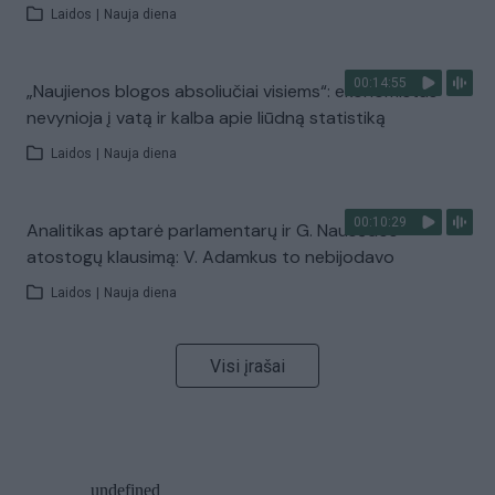
Laidos
|
Nauja diena
00:14:55
„Naujienos blogos absoliučiai visiems“: ekonomistas
nevynioja į vatą ir kalba apie liūdną statistiką
Laidos
|
Nauja diena
00:10:29
Analitikas aptarė parlamentarų ir G. Nausėdos
atostogų klausimą: V. Adamkus to nebijodavo
Laidos
|
Nauja diena
Visi įrašai