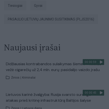
tiesiogiai
Gyvai
PASAULIO LIETUVIŲ JAUNIMO SUSITIKIMAS (PLJS2016)
Naujausi įrašai
00:00:59
Didžiausias kontrabandos sulaikymas šiemet – vilkikas
vežė cigarečių už 2,4 mln. eurų: pasidalijo vaizdo įrašu
Žinios
|
Kriminalai
00:00:45
Lietuvos karinė žvalgyba: Rusija svarsto surengti
atakas prieš kritinę infrastruktūrą Baltijos šalyse
Žinios
|
Lietuvos diena