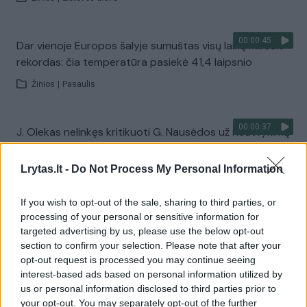
00:00:45
Dar vienoje Europos šalyje sumuštas visų laikų karščio
rekordas: čia temperatūra pasiekė 41,4 laipsnio
Žinios
|
Pasaulis
00:00:37
J. Olekas nelinkęs kritikuoti G. Nausėdos už neatvykimą
atsisveikinti su K. Prunskiene: „Gyvenime pasitaiko
visokių situacijų“
Lrytas.lt -
Do Not Process My Personal Information
Žinios
|
Lietuvos diena
If you wish to opt-out of the sale, sharing to third parties, or
processing of your personal or sensitive information for
targeted advertising by us, please use the below opt-out
Visi įrašai
section to confirm your selection. Please note that after your
opt-out request is processed you may continue seeing
interest-based ads based on personal information utilized by
us or personal information disclosed to third parties prior to
Žiūrimiausi įrašai
your opt-out. You may separately opt-out of the further