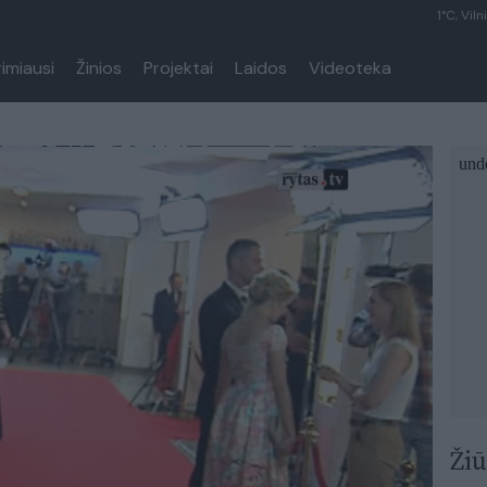
1°C, Viln
rimiausi
Žinios
Projektai
Laidos
Videoteka
Žiū