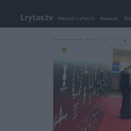
Klausyk Lrytas.tv
Naujausi
Žiū
Paremkite Ukrainą