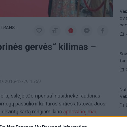
Vaiz
dvi
ne
SLIACIJOS
rinės gervės“ kilimas –
Sav
tem
a
inta 2016-12-29 15:59
Nuf
certų salėje „Compensa“ nusidriekė raudonas
Vak
amogų pasaulio ir kultūros srities atstovai. Juos
au devintą kartą rengiami kino
apdovanojimai
erbti didžiausi kinematografijos profesionalai.
„Pa