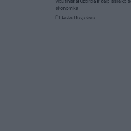
vidutiniškai uždirba ir kaip išsilaiko š
ekonomika
Laidos
|
Nauja diena