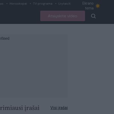
Ekrano
ius
Horoskopai
TV programa
Lrytas.lt
tema
Atsiųskite video
rimiausi įrašai
Visi įrašai