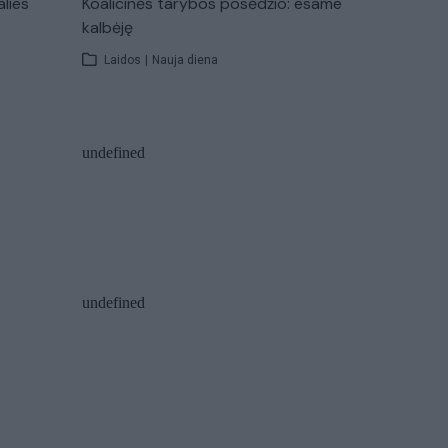
alies
Koalicinės tarybos posėdžio: esame
kalbėję
Laidos
|
Nauja diena