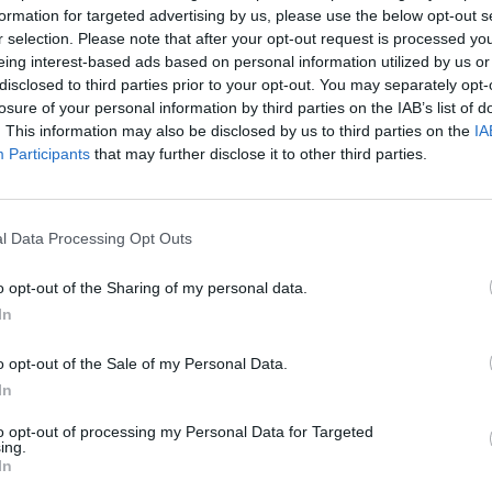
strologė
žvaigždės
Astrologė Palmira
formation for targeted advertising by us, please use the below opt-out s
aut
r selection. Please note that after your opt-out request is processed y
eing interest-based ads based on personal information utilized by us or
disclosed to third parties prior to your opt-out. You may separately opt-
losure of your personal information by third parties on the IAB’s list of
. This information may also be disclosed by us to third parties on the
IA
Participants
that may further disclose it to other third parties.
Visi įrašai
l Data Processing Opt Outs
0:57
00:42:12
aigsime
Karšta A. Kasparavičiaus ir Ž Pavilionio
o opt-out of the Sharing of my personal data.
diskusija: Rusija – Europos šeimos narė?
In
Laidos
|
Lietuva tiesiogiai
o opt-out of the Sale of my Personal Data.
In
2:33
00:04:00
dens
Kuprines pasvėrę specialistai įspėja apie
e:
pavojingą įprotį: tą daro daugiau nei pusė
to opt-out of processing my Personal Data for Targeted
ing.
pradinukų
In