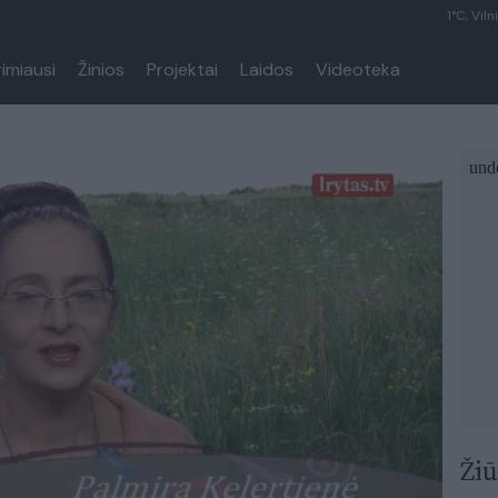
1°C, Viln
rimiausi
Žinios
Projektai
Laidos
Videoteka
Žiū