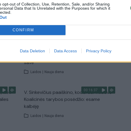
Žinios
|
Lietuvos diena
o opt-out of Collection, Use, Retention, Sale, and/or Sharing
ersonal Data that Is Unrelated with the Purposes for which it
lected.
Out
TV
Visi įrašai
CONFIRM
00:11:27
nio
Lietuvos pasiruošimą pavojams neigiamai
Data Deletion
Data Access
Privacy Policy
narė?
vertinantis šaulys: nustokime apgaudinėti
save
Laidos
|
Nauja diena
00:16:37
, kiek
V. Sinkevičius paaiškino, kodėl dar nebuvo
alies
Koalicinės tarybos posėdžio: esame
kalbėję
Laidos
|
Nauja diena