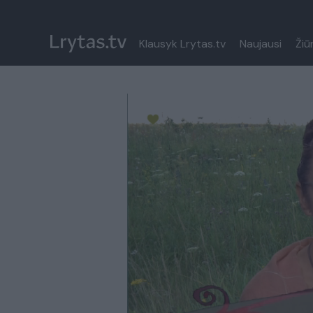
Klausyk Lrytas.tv
Naujausi
Žiū
Paremkite Ukrainą