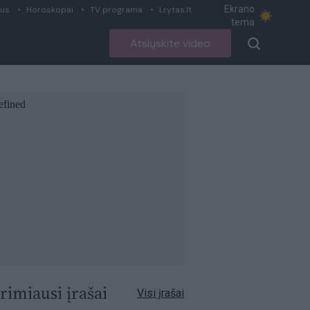
Ekrano
ius
Horoskopai
TV programa
Lrytas.lt
tema
Atsiųskite video
rimiausi įrašai
Visi įrašai