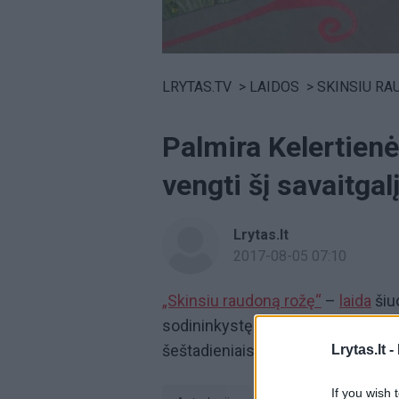
Volume
0%
LRYTAS.TV
>
LAIDOS
>
SKINSIU RAUD
Palmira Kelertienė 
vengti šį savaitgal
Lrytas.lt
2017-08-05 07:10
„Skinsiu raudoną rožę“
–
laida
šiu
sodininkystę ir gamtą kaip hobį, 
šeštadieniais 9.00 val. per „Lietuvo
Lrytas.lt -
If you wish 