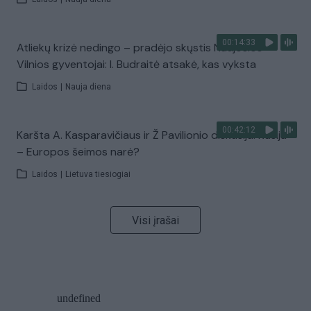
00:14:33
Atliekų krizė nedingo – pradėjo skųstis Naujosios
Vilnios gyventojai: I. Budraitė atsakė, kas vyksta
Laidos
|
Nauja diena
00:42:12
Karšta A. Kasparavičiaus ir Ž Pavilionio diskusija: Rusija
– Europos šeimos narė?
Laidos
|
Lietuva tiesiogiai
Visi įrašai