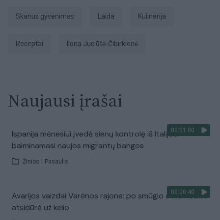
Skanus gyvenimas
laida
Kulinarija
receptai
Ilona Juciūtė-Čibirkienė
Naujausi įrašai
00:01:00
Ispanija mėnesiui įvedė sienų kontrolę iš Italijos:
baiminamasi naujos migrantų bangos
Žinios
|
Pasaulis
00:00:40
Avarijos vaizdai Varėnos rajone: po smūgio automobilis
atsidūrė už kelio