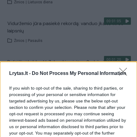
Žinios
|
Lietuvos diena
00:01:05
Viduržemio jūra pasiekė rekordą: vanduo įkaito iki 33
laipsnių
Žinios
|
Pasaulis
00:01:20
Politiškai keblus V. Zelenskio vizitas: Serbija žada
stiprinti ryšius su Ukraina
Lrytas.lt -
Do Not Process My Personal Information
Žinios
|
Pasaulis
If you wish to opt-out of the sale, sharing to third parties, or
processing of your personal or sensitive information for
Visi įrašai
targeted advertising by us, please use the below opt-out
section to confirm your selection. Please note that after your
opt-out request is processed you may continue seeing
interest-based ads based on personal information utilized by
Žiūrimiausi įrašai
us or personal information disclosed to third parties prior to
your opt-out. You may separately opt-out of the further