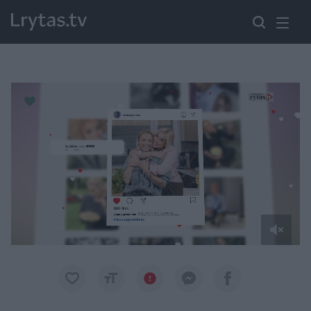
Paremkite Ukrainą