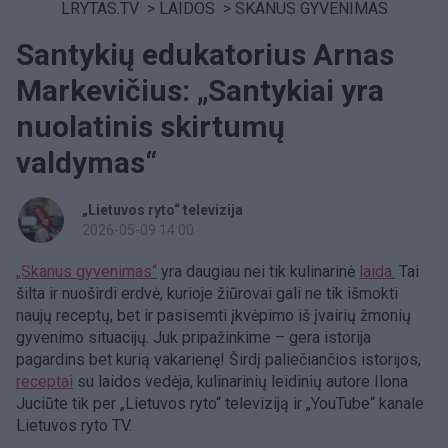
LRYTAS.TV
>
LAIDOS
>
SKANUS GYVENIMAS
Santykių edukatorius Arnas
Markevičius: „Santykiai yra
nuolatinis skirtumų
valdymas“
„Lietuvos ryto“ televizija
2026-05-09 14:00
„Skanus gyvenimas“
yra daugiau nei tik kulinarinė
laida.
Tai
šilta ir nuoširdi erdvė, kurioje žiūrovai gali ne tik išmokti
naujų receptų, bet ir pasisemti įkvėpimo iš įvairių žmonių
gyvenimo situacijų. Juk pripažinkime – gera istorija
pagardins bet kurią vakarienę! Širdį paliečiančios istorijos,
receptai
su laidos vedėja, kulinarinių leidinių autore Ilona
Juciūte tik per „Lietuvos ryto“ televiziją ir „YouTube“ kanale
Lietuvos ryto TV.