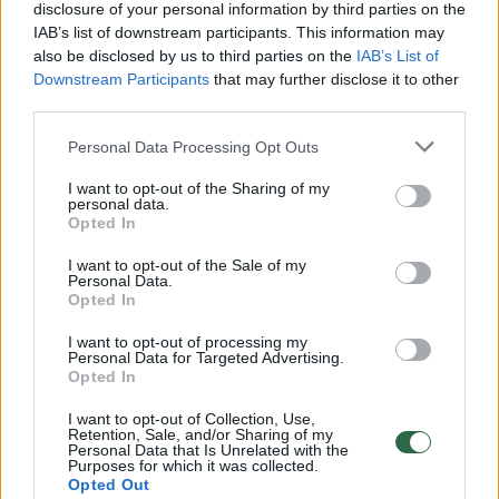
disclosure of your personal information by third parties on the
IAB’s list of downstream participants. This information may
00:00:30
Vaizdai iš tragiškos avarijos Vilniaus r.: dviejų moterų ir
also be disclosed by us to third parties on the
IAB’s List of
vaiko gyvybių išgelbėti nepavyko
Downstream Participants
that may further disclose it to other
third parties.
Žinios
|
Lietuvos diena
Personal Data Processing Opt Outs
00:00:57
Savaitės vidurys nusimato karštas: temperatūra kils iki
I want to opt-out of the Sharing of my
personal data.
32 laipsnių šilumos
Opted In
Žinios
|
Orai
I want to opt-out of the Sale of my
Personal Data.
Opted In
00:15:54
V. Zalužno pasisakymą laiko bandymu įsitvirtinti
I want to opt-out of processing my
Ukrainos politikoje: jis yra neteisus
Personal Data for Targeted Advertising.
Opted In
Laidos
|
Nauja diena
I want to opt-out of Collection, Use,
Retention, Sale, and/or Sharing of my
Personal Data that Is Unrelated with the
00:00:59
Purposes for which it was collected.
Nufilmavo, kaip patvino Vilniaus Vakarinis aplinkkelis:
Opted Out
vaizdas pribloškia