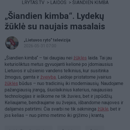
LRYTAS.TV
>
LAIDOS
>
ŠIANDIEN KIMBA
„Šiandien kimba“. Lydekų
žūklė su naujais masalais
„Lietuvos ryto“ televizija
2026-05-31 07:00
„Šiandien kimba“ – tai daugiau nei
žūklės
laida. Tai jau
keturioliktus metus gyvuojanti kelionė po įdomiausius
Lietuvos ir užsienio vandens telkinius, kur susitinka
žmogus, gamta ir
žvejyba.
Laidoje pristatome įvairius
žūklės
būdus – nuo tradicinių iki moderniausių. Naudojame
pažangiausią įrangą, šiuolaikinius katerius, naujausias
technologijas ir ieškome ne tik žuvies, bet ir įspūdžių.
Keliaujame, bendraujame su žvejais, išbandome naujoves ir
dalijamės patirtimi. Čia svarbi ne tik sėkminga
žūklė,
bet ir
jos kelias – nuo pirmo metimo iki grįžimo į krantą.