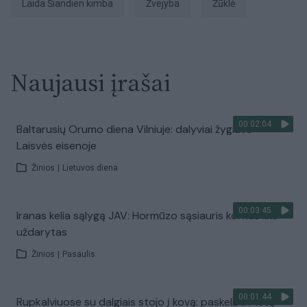
laida Šiandien kimba
Žvejyba
Žūklė
Naujausi įrašai
00:02:04
Baltarusių Orumo diena Vilniuje: dalyviai žygiavo
Laisvės eisenoje
Žinios
|
Lietuvos diena
00:03:45
Iranas kelia sąlygą JAV: Hormūzo sąsiauris kol kas liks
uždarytas
Žinios
|
Pasaulis
00:01:44
Rupkalviuose su dalgiais stojo į kovą: paskelbti Metų