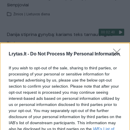
šienpjoviai
Žinios
|
Lietuvos diena
00:02:40
Danija stiprina gynybą: kariams teks tarnauti ilgiau
Žinios
|
Pasaulis
Lrytas.lt -
Do Not Process My Personal Information
Visi įrašai
If you wish to opt-out of the sale, sharing to third parties, or
processing of your personal or sensitive information for
targeted advertising by us, please use the below opt-out
section to confirm your selection. Please note that after your
Žiūrimiausi įrašai
opt-out request is processed you may continue seeing
interest-based ads based on personal information utilized by
us or personal information disclosed to third parties prior to
00:00:30
your opt-out. You may separately opt-out of the further
Vaizdai iš tragiškos avarijos Vilniaus r.: dviejų moterų ir
disclosure of your personal information by third parties on the
vaiko gyvybių išgelbėti nepavyko
IAB’s list of downstream participants. This information may
Žinios
|
Lietuvos diena
also be disclosed by us to third parties on the
IAB’s List of