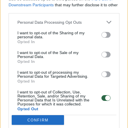
Downstream Participants
that may further disclose it to other
third parties.
00:00:57
Savaitės vidurys nusimato karštas: temperatūra kils iki
Personal Data Processing Opt Outs
32 laipsnių šilumos
I want to opt-out of the Sharing of my
Žinios
|
Orai
personal data.
Opted In
00:15:54
I want to opt-out of the Sale of my
V. Zalužno pasisakymą laiko bandymu įsitvirtinti
Personal Data.
Ukrainos politikoje: jis yra neteisus
Opted In
Laidos
|
Nauja diena
I want to opt-out of processing my
Personal Data for Targeted Advertising.
Opted In
00:00:57
Sinoptikai atsakė, kokiais orais užbaigsime darbo
I want to opt-out of Collection, Use,
savaitę: karščiai atsitrauks
Retention, Sale, and/or Sharing of my
Personal Data that Is Unrelated with the
Purposes for which it was collected.
Žinios
|
Orai
Opted Out
CONFIRM
Visi įrašai