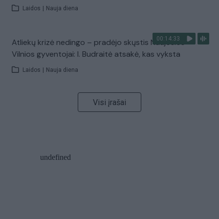
Laidos
|
Nauja diena
00:14:33
Atliekų krizė nedingo – pradėjo skųstis Naujosios
Vilnios gyventojai: I. Budraitė atsakė, kas vyksta
Laidos
|
Nauja diena
Visi įrašai