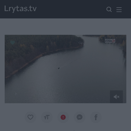
Paremkite Ukrainą