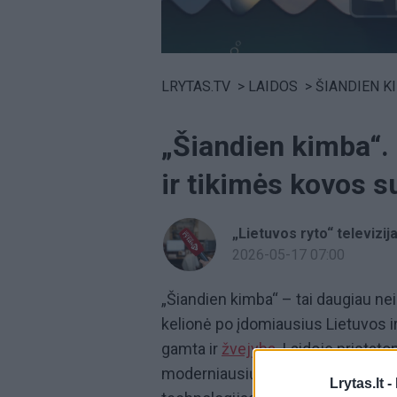
Volume
0%
LRYTAS.TV
>
LAIDOS
>
ŠIANDIEN K
„Šiandien kimba“.
ir tikimės kovos s
„Lietuvos ryto“ televizij
2026-05-17 07:00
„Šiandien kimba“ – tai daugiau ne
kelionė po įdomiausius Lietuvos i
gamta ir
žvejyba.
Laidoje pristato
moderniausių. Naudojame pažangiau
Lrytas.lt -