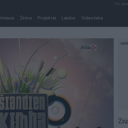
1°C, Viln
rimiausi
Žinios
Projektai
Laidos
Videoteka
Žiū