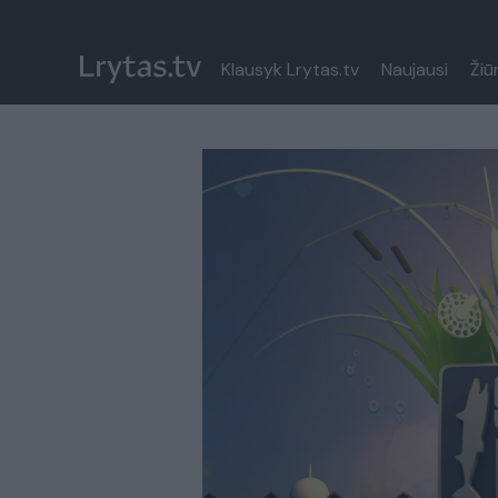
Klausyk Lrytas.tv
Naujausi
Žiū
Paremkite Ukrainą