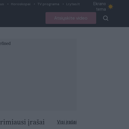
Ekrano
ius
Horoskopai
TV programa
Lrytas.lt
tema
Atsiųskite video
rimiausi įrašai
Visi įrašai