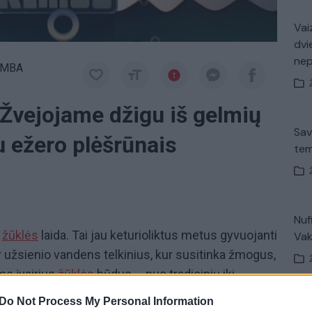
Vaiz
dvi
ne
IMBA
 Žvejojame džigu iš gelmių
Sav
u ežero plėšrūnais
tem
a
Nuf
i
žūklės
laida. Tai jau keturioliktus metus gyvuojanti
Vak
r užsienio vandens telkinius, kur susitinka žmogus,
me įvairius
žūklės
būdus – nuo tradicinių iki
sią įrangą, šiuolaikinius katerius, naujausias
Do Not Process My Personal Information
V. 