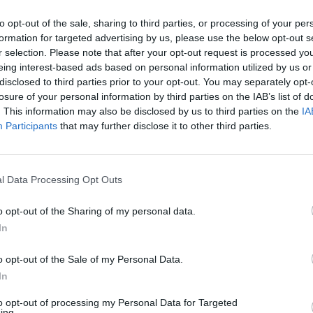
vies, bet ir įspūdžių. Keliaujame, bendraujame su
įsit
ijamės patirtimi. Čia svarbi ne tik sėkminga
žūklė,
to opt-out of the sale, sharing to third parties, or processing of your per
net
formation for targeted advertising by us, please use the below opt-out s
o iki grįžimo į krantą.
r selection. Please note that after your opt-out request is processed y
eing interest-based ads based on personal information utilized by us or
kimba
Žvejyba
Žūklė
disclosed to third parties prior to your opt-out. You may separately opt-
losure of your personal information by third parties on the IAB’s list of
. This information may also be disclosed by us to third parties on the
IA
Participants
that may further disclose it to other third parties.
Visi įrašai
l Data Processing Opt Outs
2:40
00:03:52
mai –
Liūdna vyresnio amžiaus dirbančiųjų
o opt-out of the Sharing of my personal data.
nenori:
kasdienybė – priekabiavimas, patyčios ir
In
užgaulūs įvardžiai
o opt-out of the Sale of my Personal Data.
Žinios
|
Lietuvos diena
In
to opt-out of processing my Personal Data for Targeted
0:29
00:02:08
ing.