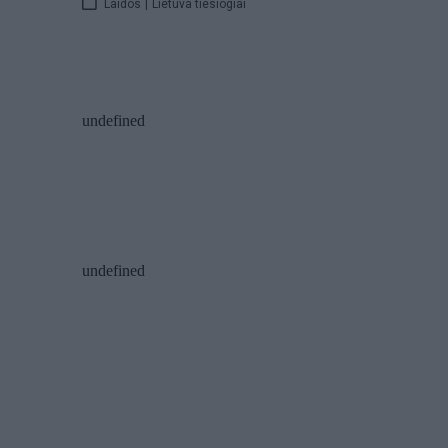
Laidos
|
Lietuva tiesiogiai