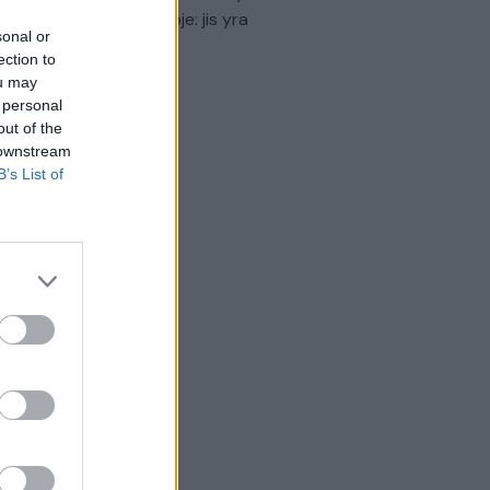
virtinti Ukrainos politikoje: jis yra
sonal or
eisus
ection to
ou may
Laidos
|
Nauja diena
 personal
out of the
 downstream
B’s List of