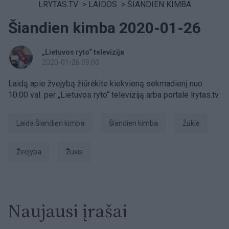
LRYTAS.TV
>
LAIDOS
>
ŠIANDIEN KIMBA
Šiandien kimba 2020-01-26
„Lietuvos ryto“ televizija
2020-01-26 09:00
Laidą apie žvejybą žiūrėkite kiekvieną sekmadienį nuo
10:00 val. per „Lietuvos ryto“ televiziją arba portale lrytas.tv.
laida Šiandien kimba
šiandien kimba
Žūklė
Žvejyba
žuvis
Naujausi įrašai