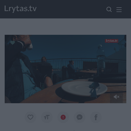
Paremkite Ukrainą