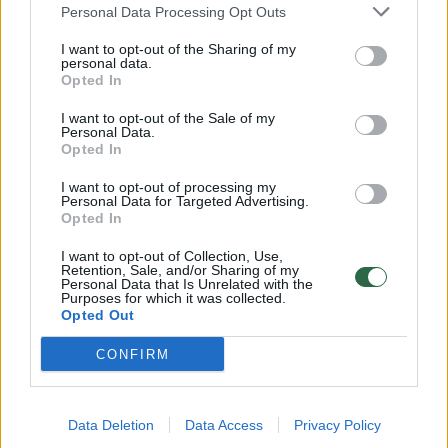
Personal Data Processing Opt Outs
00:15:54
V. Zalužno pasisakymą laiko bandymu įsitvirtinti
I want to opt-out of the Sharing of my
Ukrainos politikoje: jis yra neteisus
personal data.
Opted In
Laidos
|
Nauja diena
I want to opt-out of the Sale of my
Personal Data.
Opted In
00:05:25
K. Prunskienės brolis prisiminė jaudinančią akimirką
prieš mirtį: „Tai buvo simbolinis mūsų pagerbimo
I want to opt-out of processing my
Personal Data for Targeted Advertising.
ženklas“
Opted In
Žinios
|
Lietuvos diena
I want to opt-out of Collection, Use,
Retention, Sale, and/or Sharing of my
Personal Data that Is Unrelated with the
Purposes for which it was collected.
Visi įrašai
Opted Out
CONFIRM
Klausyk Lrytas.TV
Data Deletion
Data Access
Privacy Policy