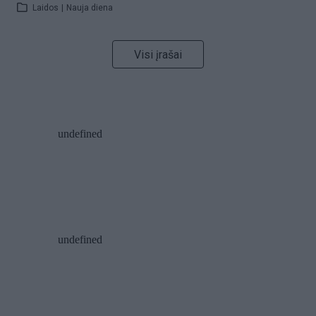
Laidos
|
Nauja diena
Visi įrašai