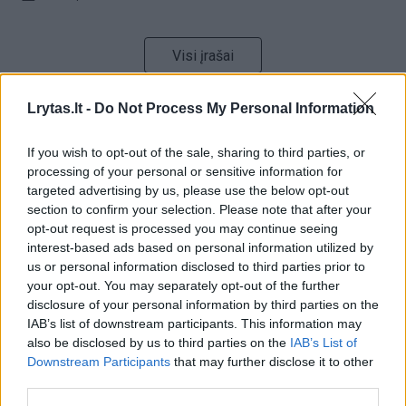
Visi įrašai
Lrytas.lt -
Do Not Process My Personal Information
Žiūrimiausi įrašai
If you wish to opt-out of the sale, sharing to third parties, or
processing of your personal or sensitive information for
targeted advertising by us, please use the below opt-out
00:00:30
Vaizdai iš tragiškos avarijos Vilniaus r.: dviejų moterų ir
section to confirm your selection. Please note that after your
vaiko gyvybių išgelbėti nepavyko
opt-out request is processed you may continue seeing
interest-based ads based on personal information utilized by
Žinios
|
Lietuvos diena
us or personal information disclosed to third parties prior to
your opt-out. You may separately opt-out of the further
disclosure of your personal information by third parties on the
00:00:57
Savaitės vidurys nusimato karštas: temperatūra kils iki
IAB’s list of downstream participants. This information may
32 laipsnių šilumos
also be disclosed by us to third parties on the
IAB’s List of
Downstream Participants
that may further disclose it to other
Žinios
|
Orai
third parties.