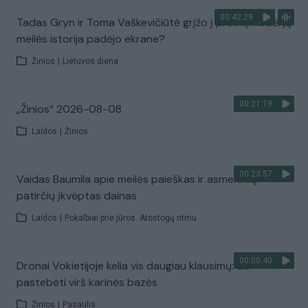
00:42:29
Tadas Gryn ir Toma Vaškevičiūtė grįžo į praeitį: kodėl jų
meilės istorija padėjo ekrane?
Žinios
|
Lietuvos diena
00:21:19
„Žinios“ 2026-08-08
Laidos
|
Žinios
00:23:57
Vaidas Baumila apie meilės paieškas ir asmeninių
patirčių įkvėptas dainas
Laidos
|
Pokalbiai prie jūros. Atostogų ritmu
00:00:40
Dronai Vokietijoje kelia vis daugiau klausimų: du
pastebėti virš karinės bazės
Žinios
|
Pasaulis