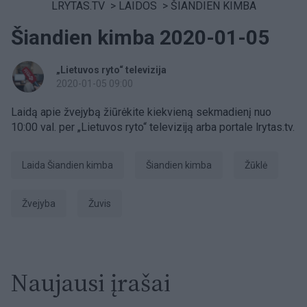
LRYTAS.TV
>
LAIDOS
>
ŠIANDIEN KIMBA
Šiandien kimba 2020-01-05
„Lietuvos ryto“ televizija
2020-01-05 09:00
Laidą apie žvejybą žiūrėkite kiekvieną sekmadienį nuo
10:00 val. per „Lietuvos ryto“ televiziją arba portale lrytas.tv.
laida Šiandien kimba
šiandien kimba
Žūklė
Žvejyba
žuvis
Naujausi įrašai