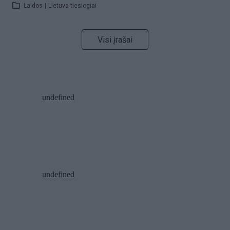
Laidos
|
Lietuva tiesiogiai
Visi įrašai