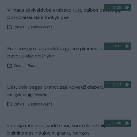
00:03:38
Vilniaus savivaldybė atsisako rusų kalbos paslaugų:
pokyčiai laukia ir mokyklose
Žinios
|
Lietuvos diena
00:00:37
Prancūzijoje sustabdytas gaisro plitimas: dėl karščių
pavojus dar neišnyko
Žinios
|
Pasaulis
00:02:24
Lietuvoje bėgęs prancūzas: kova už diabetu
sergančiųjų teises
Žinios
|
Lietuvos diena
00:01:00
Ispanija mėnesiui įvedė sienų kontrolę iš Italijos:
baiminamasi naujos migrantų bangos