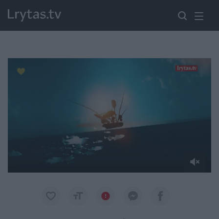
Paremkite Ukrainą