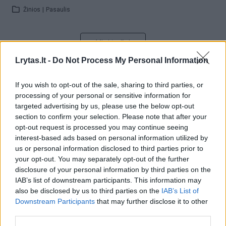
Žinios
|
Pasaulis
Visi įrašai
Lrytas.lt -
Do Not Process My Personal Information
Žiūrimiausi įrašai
If you wish to opt-out of the sale, sharing to third parties, or
processing of your personal or sensitive information for
targeted advertising by us, please use the below opt-out
section to confirm your selection. Please note that after your
00:00:30
Vaizdai iš tragiškos avarijos Vilniaus r.: dviejų moterų ir
opt-out request is processed you may continue seeing
interest-based ads based on personal information utilized by
vaiko gyvybių išgelbėti nepavyko
us or personal information disclosed to third parties prior to
Žinios
|
Lietuvos diena
your opt-out. You may separately opt-out of the further
disclosure of your personal information by third parties on the
IAB’s list of downstream participants. This information may
00:00:57
Savaitės vidurys nusimato karštas: temperatūra kils iki
also be disclosed by us to third parties on the
IAB’s List of
Downstream Participants
that may further disclose it to other
32 laipsnių šilumos
third parties.
Žinios
|
Orai