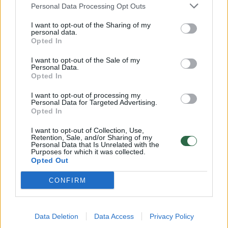
Personal Data Processing Opt Outs
I want to opt-out of the Sharing of my
00:15:54
V. Zalužno pasisakymą laiko bandymu įsitvirtinti
personal data.
Ukrainos politikoje: jis yra neteisus
Opted In
Laidos
|
Nauja diena
I want to opt-out of the Sale of my
Personal Data.
Opted In
00:00:59
Nufilmavo, kaip patvino Vilniaus Vakarinis aplinkkelis:
I want to opt-out of processing my
Personal Data for Targeted Advertising.
vaizdas pribloškia
Opted In
Žinios
|
Lietuvos diena
I want to opt-out of Collection, Use,
Retention, Sale, and/or Sharing of my
Personal Data that Is Unrelated with the
Purposes for which it was collected.
Visi įrašai
Opted Out
CONFIRM
Klausyk Lrytas.TV
Data Deletion
Data Access
Privacy Policy