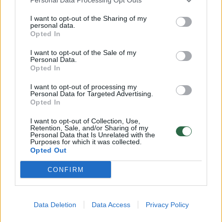
00:15:54
V. Zalužno pasisakymą laiko bandymu įsitvirtinti
I want to opt-out of the Sharing of my
personal data.
Ukrainos politikoje: jis yra neteisus
Opted In
Laidos
|
Nauja diena
I want to opt-out of the Sale of my
Personal Data.
Opted In
00:00:59
Nufilmavo, kaip patvino Vilniaus Vakarinis aplinkkelis:
I want to opt-out of processing my
vaizdas pribloškia
Personal Data for Targeted Advertising.
Opted In
Žinios
|
Lietuvos diena
I want to opt-out of Collection, Use,
Retention, Sale, and/or Sharing of my
Personal Data that Is Unrelated with the
Visi įrašai
Purposes for which it was collected.
Opted Out
CONFIRM
Klausyk Lrytas.TV
Data Deletion
Data Access
Privacy Policy
00:42:29