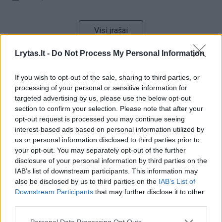
Visi įrašai
Lrytas.lt -
Do Not Process My Personal Information
Žiūrimiausi įrašai
If you wish to opt-out of the sale, sharing to third parties, or
processing of your personal or sensitive information for
targeted advertising by us, please use the below opt-out
section to confirm your selection. Please note that after your
00:00:30
Vaizdai iš tragiškos avarijos Vilniaus r.: dviejų moterų ir
opt-out request is processed you may continue seeing
vaiko gyvybių išgelbėti nepavyko
interest-based ads based on personal information utilized by
us or personal information disclosed to third parties prior to
Žinios
|
Lietuvos diena
your opt-out. You may separately opt-out of the further
disclosure of your personal information by third parties on the
IAB’s list of downstream participants. This information may
00:00:57
Savaitės vidurys nusimato karštas: temperatūra kils iki
also be disclosed by us to third parties on the
IAB’s List of
32 laipsnių šilumos
Downstream Participants
that may further disclose it to other
third parties.
Žinios
|
Orai
Personal Data Processing Opt Outs