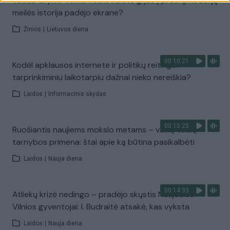
Tadas Gryn ir Toma Vaškevičiūtė grįžo į praeitį: kodėl jų
meilės istorija padėjo ekrane?
Žinios
|
Lietuvos diena
00:10:21
Kodėl apklausos internete ir politikų reitingai
tarprinkiminiu laikotarpiu dažnai nieko nereiškia?
Laidos
|
Informacinis skydas
00:15:25
Ruošiantis naujiems mokslo metams – vaikų teisių
tarnybos primena: štai apie ką būtina pasikalbėti
Laidos
|
Nauja diena
00:14:33
Atliekų krizė nedingo – pradėjo skųstis Naujosios
Vilnios gyventojai: I. Budraitė atsakė, kas vyksta
Laidos
|
Nauja diena