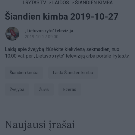
LRYTAS.TV
>
LAIDOS
>
ŠIANDIEN KIMBA
Šiandien kimba 2019-10-27
„Lietuvos ryto“ televizija
2019-10-27 09:00
Laidą apie žvejybą žiūrėkite kiekvieną sekmadienį nuo
10:00 val. per „Lietuvos ryto“ televiziją arba portale lrytas.tv.
šiandien kimba
laida Šiandien kimba
Žvejyba
žuvis
ežeras
Naujausi įrašai