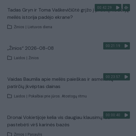
00:42:29
Tadas Gryn ir Toma Vaškevičiūtė grįžo į praeitį: kodėl jų
meilės istorija padėjo ekrane?
Žinios
|
Lietuvos diena
00:21:19
„Žinios“ 2026-08-08
Laidos
|
Žinios
00:23:57
Vaidas Baumila apie meilės paieškas ir asmeninių
patirčių įkvėptas dainas
Laidos
|
Pokalbiai prie jūros. Atostogų ritmu
00:00:40
Dronai Vokietijoje kelia vis daugiau klausimų: du
pastebėti virš karinės bazės
Žinios
|
Pasaulis