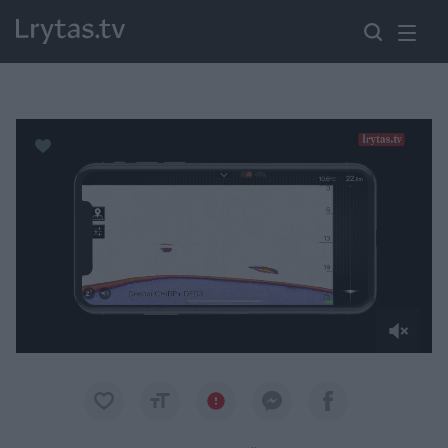
Paremkite Ukrainą