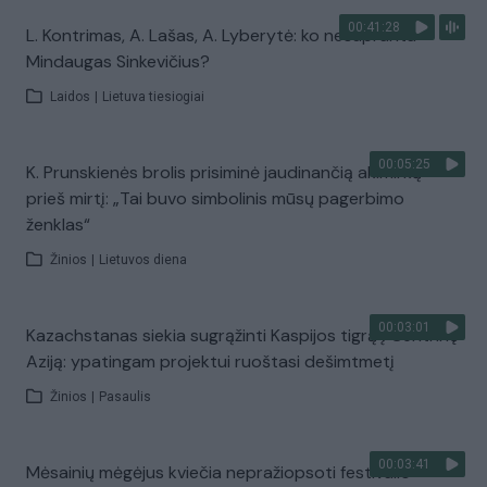
00:41:28
L. Kontrimas, A. Lašas, A. Lyberytė: ko nesupranta
Mindaugas Sinkevičius?
Laidos
|
Lietuva tiesiogiai
00:05:25
K. Prunskienės brolis prisiminė jaudinančią akimirką
prieš mirtį: „Tai buvo simbolinis mūsų pagerbimo
ženklas“
Žinios
|
Lietuvos diena
00:03:01
Kazachstanas siekia sugrąžinti Kaspijos tigrą į Centrinę
Aziją: ypatingam projektui ruoštasi dešimtmetį
Žinios
|
Pasaulis
00:03:41
Mėsainių mėgėjus kviečia nepražiopsoti festivalio