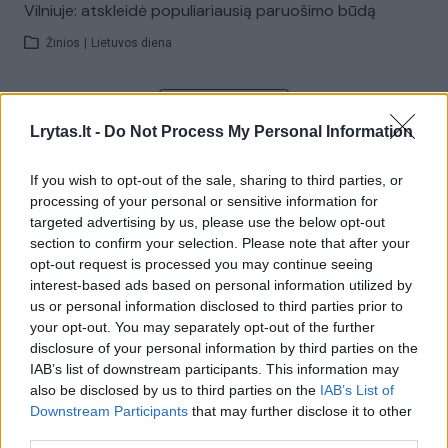
Vilniuje: atskleidė populiariausią paruošimo būdą
Žinios
|
Lietuvos diena
Visi įrašai
Lrytas.lt -
Do Not Process My Personal Information
If you wish to opt-out of the sale, sharing to third parties, or
Žiūrimiausi įrašai
processing of your personal or sensitive information for
targeted advertising by us, please use the below opt-out
section to confirm your selection. Please note that after your
opt-out request is processed you may continue seeing
00:00:49
Pateikė daugiau detalių apie iš tėvų paimtus šešis
interest-based ads based on personal information utilized by
vaikus: jiems kilusi grėsmė
us or personal information disclosed to third parties prior to
your opt-out. You may separately opt-out of the further
Žinios
|
Lietuvos diena
disclosure of your personal information by third parties on the
IAB’s list of downstream participants. This information may
also be disclosed by us to third parties on the
IAB’s List of
00:00:30
Vaizdai iš tragiškos avarijos Vilniaus r.: dviejų moterų ir
Downstream Participants
that may further disclose it to other
vaiko gyvybių išgelbėti nepavyko
third parties.