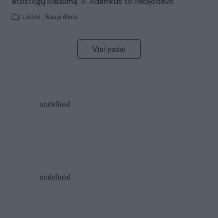
atostogų klausimą: V. Adamkus to nebijodavo
Laidos
|
Nauja diena
Visi įrašai