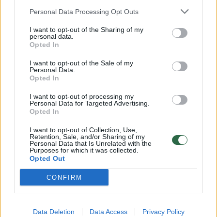
Žinios
|
Lietuvos diena
Personal Data Processing Opt Outs
I want to opt-out of the Sharing of my
00:00:59
personal data.
Nufilmavo, kaip patvino Vilniaus Vakarinis aplinkkelis:
Opted In
vaizdas pribloškia
I want to opt-out of the Sale of my
Žinios
|
Lietuvos diena
Personal Data.
Opted In
I want to opt-out of processing my
00:02:01
„Pagarba pirmajai premjerei“: pasidalijo jautriais
Personal Data for Targeted Advertising.
prisiminimais apie Kazimierą Prunskienę
Opted In
Žinios
|
Lietuvos diena
I want to opt-out of Collection, Use,
Retention, Sale, and/or Sharing of my
Personal Data that Is Unrelated with the
Purposes for which it was collected.
Opted Out
Visi įrašai
CONFIRM
Klausyk Lrytas.TV
Data Deletion
Data Access
Privacy Policy