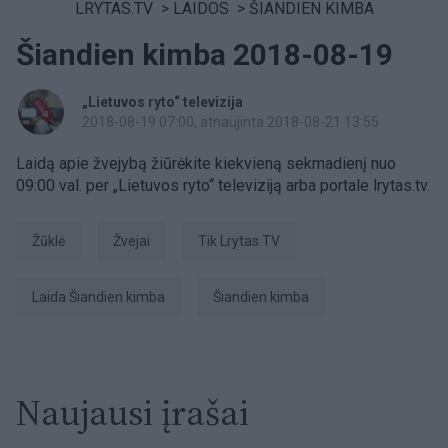
LRYTAS.TV
>
LAIDOS
>
ŠIANDIEN KIMBA
Šiandien kimba 2018-08-19
„Lietuvos ryto“ televizija
2018-08-19 07:00
, atnaujinta 2018-08-21 13:55
Laidą apie žvejybą žiūrėkite kiekvieną sekmadienį nuo
09:00 val. per „Lietuvos ryto“ televiziją arba portale lrytas.tv.
Žūklė
žvejai
tik Lrytas.TV
laida Šiandien kimba
šiandien kimba
Naujausi įrašai