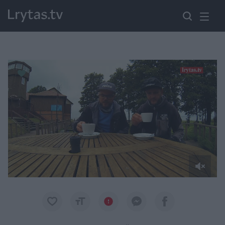
Paremkite Ukrainą