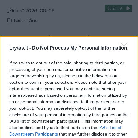
00:21:19
„Žinios“ 2026-08-08
Laidos
|
Žinios
Visi įrašai
Lrytas.lt -
Do Not Process My Personal Information
If you wish to opt-out of the sale, sharing to third parties, or
Žiūrimiausi įrašai
processing of your personal or sensitive information for
targeted advertising by us, please use the below opt-out
section to confirm your selection. Please note that after your
opt-out request is processed you may continue seeing
00:00:30
Vaizdai iš tragiškos avarijos Vilniaus r.: dviejų moterų ir
interest-based ads based on personal information utilized by
vaiko gyvybių išgelbėti nepavyko
us or personal information disclosed to third parties prior to
your opt-out. You may separately opt-out of the further
Žinios
|
Lietuvos diena
disclosure of your personal information by third parties on the
IAB’s list of downstream participants. This information may
also be disclosed by us to third parties on the
IAB’s List of
00:00:57
Savaitės vidurys nusimato karštas: temperatūra kils iki
Downstream Participants
that may further disclose it to other