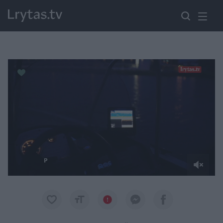
Paremkite Ukrainą