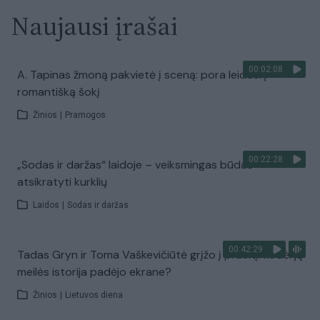
Naujausi įrašai
00:02:08
A. Tapinas žmoną pakvietė į sceną: pora leidosi į
romantišką šokį
Žinios
|
Pramogos
00:22:28
„Sodas ir daržas“ laidoje – veiksmingas būdas
atsikratyti kurklių
Laidos
|
Sodas ir daržas
00:42:29
Tadas Gryn ir Toma Vaškevičiūtė grįžo į praeitį: kodėl jų
meilės istorija padėjo ekrane?
Žinios
|
Lietuvos diena