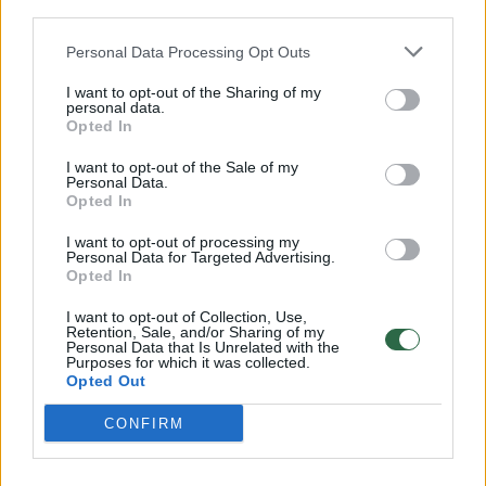
32 laipsnių šilumos
third parties.
Žinios
|
Orai
Personal Data Processing Opt Outs
I want to opt-out of the Sharing of my
00:15:54
personal data.
V. Zalužno pasisakymą laiko bandymu įsitvirtinti
Opted In
Ukrainos politikoje: jis yra neteisus
I want to opt-out of the Sale of my
Laidos
|
Nauja diena
Personal Data.
Opted In
I want to opt-out of processing my
00:05:25
K. Prunskienės brolis prisiminė jaudinančią akimirką
Personal Data for Targeted Advertising.
prieš mirtį: „Tai buvo simbolinis mūsų pagerbimo
Opted In
ženklas“
I want to opt-out of Collection, Use,
Retention, Sale, and/or Sharing of my
Žinios
|
Lietuvos diena
Personal Data that Is Unrelated with the
Purposes for which it was collected.
Opted Out
Visi įrašai
CONFIRM