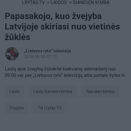
LRYTAS.TV
>
LAIDOS
>
ŠIANDIEN KIMBA
Papasakojo, kuo žvejyba
Latvijoje skiriasi nuo vietinės
žūklės
„Lietuvos ryto“ televizija
2018-08-05 07:10
Laidą apie žvejybą žiūrėkite kiekvieną sekmadienį nuo
09:00 val. per „Lietuvos ryto“ televiziją arba portale lrytas.tv.
laida
laida Šiandien kimba
šiandien kimba
Žvejyba
tik Lrytas.TV