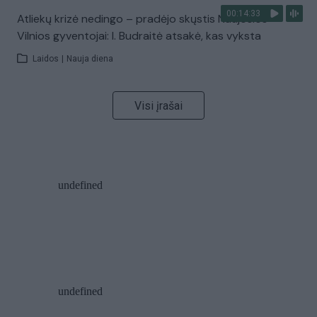
00:14:33
Atliekų krizė nedingo – pradėjo skųstis Naujosios
Vilnios gyventojai: I. Budraitė atsakė, kas vyksta
Laidos
|
Nauja diena
Visi įrašai