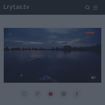
Paremkite Ukrainą