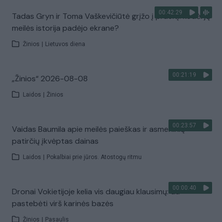
00:42:29
Tadas Gryn ir Toma Vaškevičiūtė grįžo į praeitį: kodėl jų
meilės istorija padėjo ekrane?
Žinios
|
Lietuvos diena
00:21:19
„Žinios“ 2026-08-08
Laidos
|
Žinios
00:23:57
Vaidas Baumila apie meilės paieškas ir asmeninių
patirčių įkvėptas dainas
Laidos
|
Pokalbiai prie jūros. Atostogų ritmu
00:00:40
Dronai Vokietijoje kelia vis daugiau klausimų: du
pastebėti virš karinės bazės
Žinios
|
Pasaulis