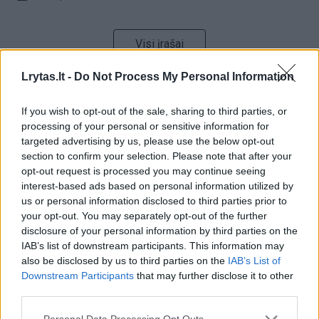
Visi įrašai
Lrytas.lt -
Do Not Process My Personal Information
Žiūrimiausi įrašai
If you wish to opt-out of the sale, sharing to third parties, or
processing of your personal or sensitive information for
targeted advertising by us, please use the below opt-out
section to confirm your selection. Please note that after your
00:00:30
Vaizdai iš tragiškos avarijos Vilniaus r.: dviejų moterų ir
opt-out request is processed you may continue seeing
vaiko gyvybių išgelbėti nepavyko
interest-based ads based on personal information utilized by
us or personal information disclosed to third parties prior to
Žinios
|
Lietuvos diena
your opt-out. You may separately opt-out of the further
disclosure of your personal information by third parties on the
IAB’s list of downstream participants. This information may
00:00:57
Savaitės vidurys nusimato karštas: temperatūra kils iki
also be disclosed by us to third parties on the
IAB’s List of
32 laipsnių šilumos
Downstream Participants
that may further disclose it to other
third parties.
Žinios
|
Orai
Personal Data Processing Opt Outs