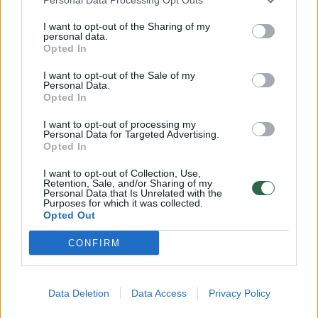
00:15:54
V. Zalužno pasisakymą laiko bandymu įsitvirtinti
I want to opt-out of the Sharing of my
personal data.
Ukrainos politikoje: jis yra neteisus
Opted In
Laidos
|
Nauja diena
I want to opt-out of the Sale of my
Personal Data.
Opted In
00:00:59
Nufilmavo, kaip patvino Vilniaus Vakarinis aplinkkelis:
I want to opt-out of processing my
vaizdas pribloškia
Personal Data for Targeted Advertising.
Opted In
Žinios
|
Lietuvos diena
I want to opt-out of Collection, Use,
Retention, Sale, and/or Sharing of my
Personal Data that Is Unrelated with the
Visi įrašai
Purposes for which it was collected.
Opted Out
CONFIRM
Klausyk Lrytas.TV
Data Deletion
Data Access
Privacy Policy
00:42:29