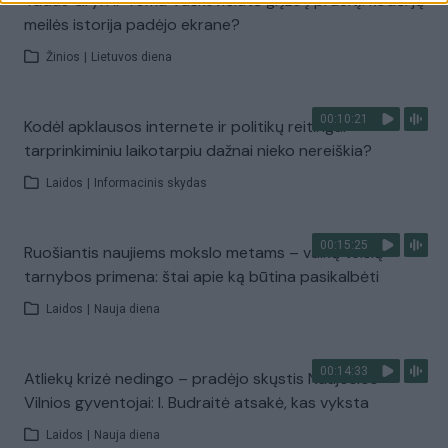
Tadas Gryn ir Toma Vaškevičiūtė grįžo į praeitį: kodėl jų
meilės istorija padėjo ekrane?
Žinios
|
Lietuvos diena
00:10:21
Kodėl apklausos internete ir politikų reitingai
tarprinkiminiu laikotarpiu dažnai nieko nereiškia?
Laidos
|
Informacinis skydas
00:15:25
Ruošiantis naujiems mokslo metams – vaikų teisių
tarnybos primena: štai apie ką būtina pasikalbėti
Laidos
|
Nauja diena
00:14:33
Atliekų krizė nedingo – pradėjo skųstis Naujosios
Vilnios gyventojai: I. Budraitė atsakė, kas vyksta
Laidos
|
Nauja diena