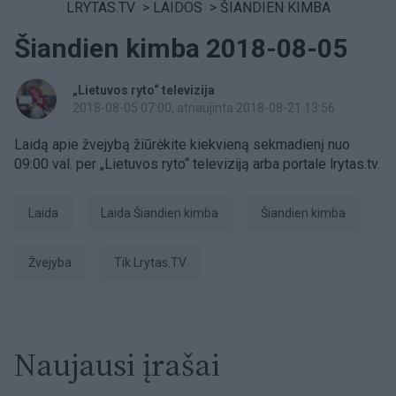
LRYTAS.TV
>
LAIDOS
>
ŠIANDIEN KIMBA
Šiandien kimba 2018-08-05
„Lietuvos ryto“ televizija
2018-08-05 07:00
, atnaujinta 2018-08-21 13:56
Laidą apie žvejybą žiūrėkite kiekvieną sekmadienį nuo
09:00 val. per „Lietuvos ryto“ televiziją arba portale lrytas.tv.
laida
laida Šiandien kimba
šiandien kimba
Žvejyba
tik Lrytas.TV
Naujausi įrašai