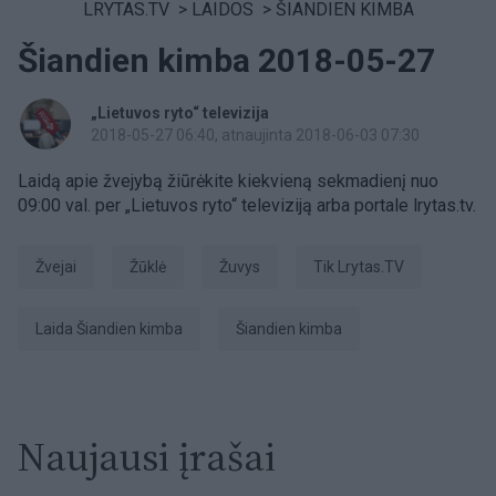
LRYTAS.TV
>
LAIDOS
>
ŠIANDIEN KIMBA
Šiandien kimba 2018-05-27
„Lietuvos ryto“ televizija
2018-05-27 06:40
, atnaujinta 2018-06-03 07:30
Laidą apie žvejybą žiūrėkite kiekvieną sekmadienį nuo
09:00 val. per „Lietuvos ryto“ televiziją arba portale lrytas.tv.
žvejai
Žūklė
žuvys
tik Lrytas.TV
laida Šiandien kimba
šiandien kimba
Naujausi įrašai