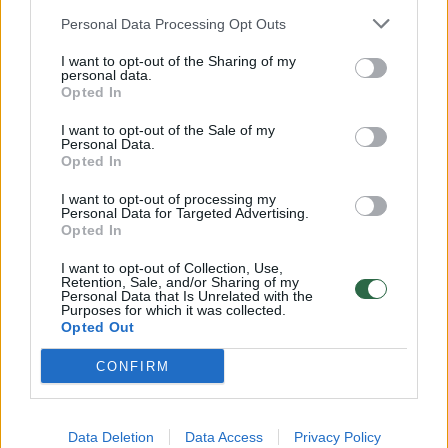
Žinios
|
Lietuvos diena
Personal Data Processing Opt Outs
I want to opt-out of the Sharing of my
00:00:59
personal data.
Nufilmavo, kaip patvino Vilniaus Vakarinis aplinkkelis:
Opted In
vaizdas pribloškia
I want to opt-out of the Sale of my
Žinios
|
Lietuvos diena
Personal Data.
Opted In
I want to opt-out of processing my
00:02:01
„Pagarba pirmajai premjerei“: pasidalijo jautriais
Personal Data for Targeted Advertising.
prisiminimais apie Kazimierą Prunskienę
Opted In
Žinios
|
Lietuvos diena
I want to opt-out of Collection, Use,
Retention, Sale, and/or Sharing of my
Personal Data that Is Unrelated with the
Purposes for which it was collected.
Opted Out
Visi įrašai
CONFIRM
Klausyk Lrytas.TV
Data Deletion
Data Access
Privacy Policy