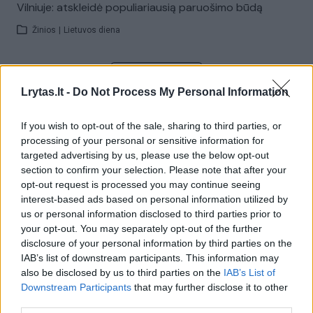
Vilniuje: atskleidė populiariausią paruošimo būdą
Žinios
|
Lietuvos diena
Visi įrašai
Lrytas.lt -
Do Not Process My Personal Information
If you wish to opt-out of the sale, sharing to third parties, or
Žiūrimiausi įrašai
processing of your personal or sensitive information for
targeted advertising by us, please use the below opt-out
section to confirm your selection. Please note that after your
opt-out request is processed you may continue seeing
00:00:49
Pateikė daugiau detalių apie iš tėvų paimtus šešis
interest-based ads based on personal information utilized by
vaikus: jiems kilusi grėsmė
us or personal information disclosed to third parties prior to
your opt-out. You may separately opt-out of the further
Žinios
|
Lietuvos diena
disclosure of your personal information by third parties on the
IAB’s list of downstream participants. This information may
also be disclosed by us to third parties on the
IAB’s List of
00:00:30
Vaizdai iš tragiškos avarijos Vilniaus r.: dviejų moterų ir
Downstream Participants
that may further disclose it to other
vaiko gyvybių išgelbėti nepavyko
third parties.