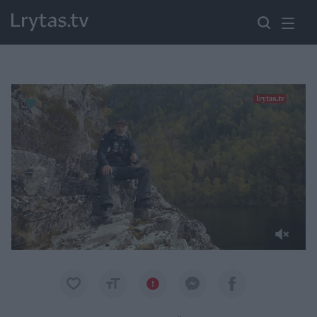
Paremkite Ukrainą