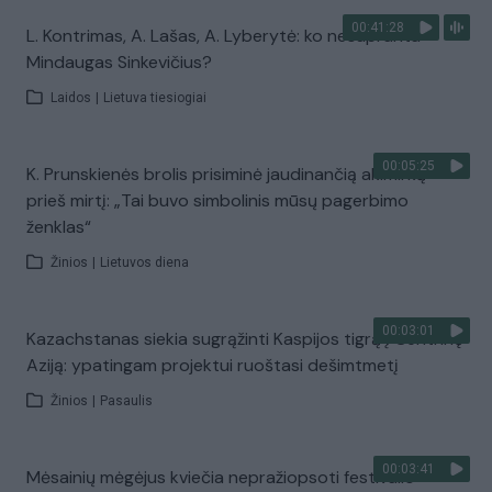
00:41:28
L. Kontrimas, A. Lašas, A. Lyberytė: ko nesupranta
Mindaugas Sinkevičius?
Laidos
|
Lietuva tiesiogiai
00:05:25
K. Prunskienės brolis prisiminė jaudinančią akimirką
prieš mirtį: „Tai buvo simbolinis mūsų pagerbimo
ženklas“
Žinios
|
Lietuvos diena
00:03:01
Kazachstanas siekia sugrąžinti Kaspijos tigrą į Centrinę
Aziją: ypatingam projektui ruoštasi dešimtmetį
Žinios
|
Pasaulis
00:03:41
Mėsainių mėgėjus kviečia nepražiopsoti festivalio