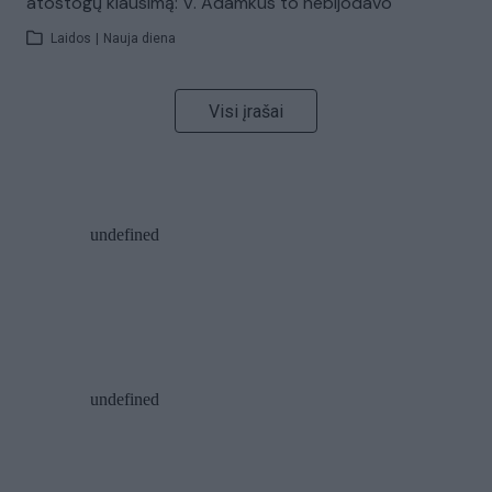
atostogų klausimą: V. Adamkus to nebijodavo
Laidos
|
Nauja diena
Visi įrašai