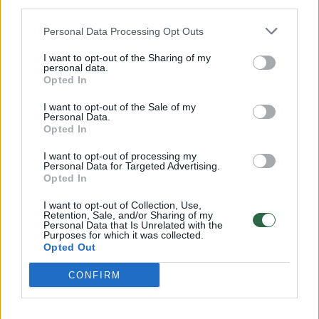
third parties.
32 laipsnių šilumos
Personal Data Processing Opt Outs
Žinios
|
Orai
I want to opt-out of the Sharing of my
personal data.
Opted In
00:15:54
V. Zalužno pasisakymą laiko bandymu įsitvirtinti
Ukrainos politikoje: jis yra neteisus
I want to opt-out of the Sale of my
Personal Data.
Laidos
|
Nauja diena
Opted In
I want to opt-out of processing my
Personal Data for Targeted Advertising.
00:00:59
Nufilmavo, kaip patvino Vilniaus Vakarinis aplinkkelis:
Opted In
vaizdas pribloškia
I want to opt-out of Collection, Use,
Retention, Sale, and/or Sharing of my
Žinios
|
Lietuvos diena
Personal Data that Is Unrelated with the
Purposes for which it was collected.
Opted Out
Visi įrašai
CONFIRM