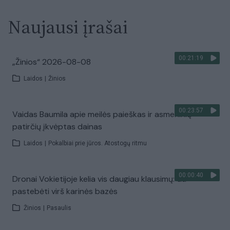
Naujausi įrašai
00:21:19
„Žinios“ 2026-08-08
Laidos
|
Žinios
00:23:57
Vaidas Baumila apie meilės paieškas ir asmeninių
patirčių įkvėptas dainas
Laidos
|
Pokalbiai prie jūros. Atostogų ritmu
00:00:40
Dronai Vokietijoje kelia vis daugiau klausimų: du
pastebėti virš karinės bazės
Žinios
|
Pasaulis