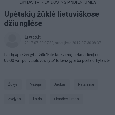
LRYTAS.TV
>
LAIDOS
>
ŠIANDIEN KIMBA
Upėtakių žūklė lietuviškose
džiunglėse
Lrytas.lt
2017-07-30 07:32
, atnaujinta 2017-07-30 08:37
Laidą apie žvejybą žiūrėkite kiekvieną sekmadienį nuo
09:00 val. per „Lietuvos ryto“ televiziją arba portale lrytas.tv.
žuvys
vežėjai
jaukas
Patarimai
Žvejyba
laida
šiandien kimba