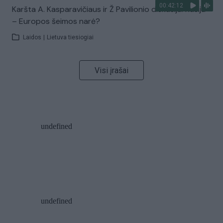
00:42:12
Karšta A. Kasparavičiaus ir Ž Pavilionio diskusija: Rusija
– Europos šeimos narė?
Laidos
|
Lietuva tiesiogiai
Visi įrašai