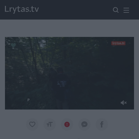
Paremkite Ukrainą