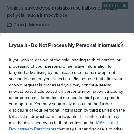
00:03:38
Vilniaus savivaldybė atsisako rusų kalbos paslaugų:
pokyčiai laukia ir mokyklose
Žinios
|
Lietuvos diena
Visi įrašai
Lrytas.lt -
Do Not Process My Personal Information
If you wish to opt-out of the sale, sharing to third parties, or
processing of your personal or sensitive information for
Žiūrimiausi įrašai
targeted advertising by us, please use the below opt-out
section to confirm your selection. Please note that after your
opt-out request is processed you may continue seeing
interest-based ads based on personal information utilized by
00:00:30
Vaizdai iš tragiškos avarijos Vilniaus r.: dviejų moterų ir
us or personal information disclosed to third parties prior to
vaiko gyvybių išgelbėti nepavyko
your opt-out. You may separately opt-out of the further
disclosure of your personal information by third parties on the
Žinios
|
Lietuvos diena
IAB’s list of downstream participants. This information may
also be disclosed by us to third parties on the
IAB’s List of
Downstream Participants
that may further disclose it to other
00:00:57
Savaitės vidurys nusimato karštas: temperatūra kils iki