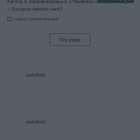
Karšta A. Kasparavičiaus ir Ž Pavilionio diskusija: Rusija
– Europos šeimos narė?
Laidos
|
Lietuva tiesiogiai
Visi įrašai