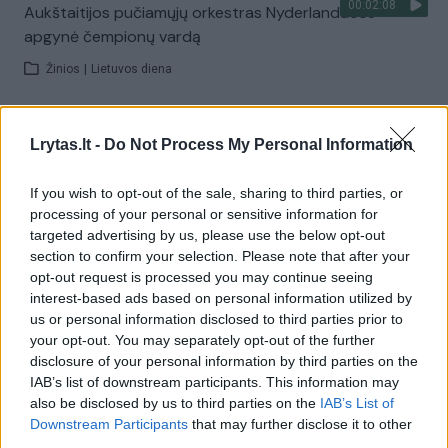
00:02:08
Aukštaitijos pučiamųjų orkestras Nyderlanduose
apgynė čempionų vardą
Žinios
|
Lietuvos diena
Visi įrašai
Lrytas.lt -
Do Not Process My Personal Information
If you wish to opt-out of the sale, sharing to third parties, or
processing of your personal or sensitive information for
Žiūrimiausi įrašai
targeted advertising by us, please use the below opt-out
section to confirm your selection. Please note that after your
opt-out request is processed you may continue seeing
00:00:30
interest-based ads based on personal information utilized by
Vaizdai iš tragiškos avarijos Vilniaus r.: dviejų moterų ir
us or personal information disclosed to third parties prior to
vaiko gyvybių išgelbėti nepavyko
your opt-out. You may separately opt-out of the further
Žinios
|
Lietuvos diena
disclosure of your personal information by third parties on the
IAB’s list of downstream participants. This information may
also be disclosed by us to third parties on the
IAB’s List of
00:00:57
Downstream Participants
that may further disclose it to other
Savaitės vidurys nusimato karštas: temperatūra kils iki
third parties.