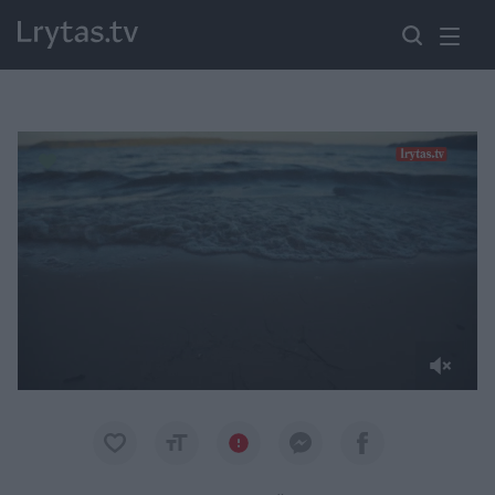
Paremkite Ukrainą