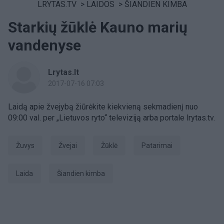
LRYTAS.TV
>
LAIDOS
>
ŠIANDIEN KIMBA
Starkių žūklė Kauno marių
vandenyse
Lrytas.lt
2017-07-16 07:03
Laidą apie žvejybą žiūrėkite kiekvieną sekmadienį nuo
09:00 val. per „Lietuvos ryto“ televiziją arba portale lrytas.tv.
žuvys
žvejai
Žūklė
Patarimai
laida
šiandien kimba