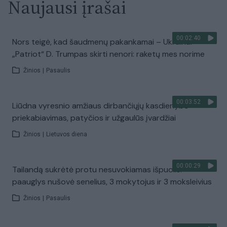
Naujausi įrašai
00:02:40
Nors teigė, kad šaudmenų pakankamai – Ukrainai
„Patriot“ D. Trumpas skirti nenori: raketų mes norime
Žinios
|
Pasaulis
00:03:52
Liūdna vyresnio amžiaus dirbančiųjų kasdienybė –
priekabiavimas, patyčios ir užgaulūs įvardžiai
Žinios
|
Lietuvos diena
00:00:29
Tailandą sukrėtė protu nesuvokiamas išpuolis:
paauglys nušovė senelius, 3 mokytojus ir 3 moksleivius
Žinios
|
Pasaulis