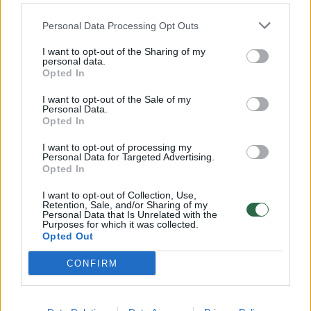
32 laipsnių šilumos
Personal Data Processing Opt Outs
Žinios
|
Orai
I want to opt-out of the Sharing of my
personal data.
00:00:59
Nufilmavo, kaip patvino Vilniaus Vakarinis aplinkkelis:
Opted In
vaizdas pribloškia
I want to opt-out of the Sale of my
Personal Data.
Žinios
|
Lietuvos diena
Opted In
I want to opt-out of processing my
Personal Data for Targeted Advertising.
00:15:54
V. Zalužno pasisakymą laiko bandymu įsitvirtinti
Opted In
Ukrainos politikoje: jis yra neteisus
I want to opt-out of Collection, Use,
Laidos
|
Nauja diena
Retention, Sale, and/or Sharing of my
Personal Data that Is Unrelated with the
Purposes for which it was collected.
Opted Out
Visi įrašai
CONFIRM