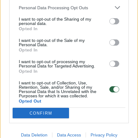
Žinios
|
Orai
Personal Data Processing Opt Outs
I want to opt-out of the Sharing of my
personal data.
00:15:54
V. Zalužno pasisakymą laiko bandymu įsitvirtinti
Opted In
Ukrainos politikoje: jis yra neteisus
I want to opt-out of the Sale of my
Laidos
|
Nauja diena
Personal Data.
Opted In
I want to opt-out of processing my
00:00:59
Nufilmavo, kaip patvino Vilniaus Vakarinis aplinkkelis:
Personal Data for Targeted Advertising.
vaizdas pribloškia
Opted In
Žinios
|
Lietuvos diena
I want to opt-out of Collection, Use,
Retention, Sale, and/or Sharing of my
Personal Data that Is Unrelated with the
Purposes for which it was collected.
Opted Out
Visi įrašai
CONFIRM
Klausyk Lrytas.TV
Data Deletion
Data Access
Privacy Policy