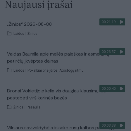
Naujausi įrašai
00:21:19
„Žinios“ 2026-08-08
Laidos
|
Žinios
00:23:57
Vaidas Baumila apie meilės paieškas ir asmeninių
patirčių įkvėptas dainas
Laidos
|
Pokalbiai prie jūros. Atostogų ritmu
00:00:40
Dronai Vokietijoje kelia vis daugiau klausimų: du
pastebėti virš karinės bazės
Žinios
|
Pasaulis
00:03:38
Vilniaus savivaldybė atsisako rusų kalbos paslaugų: