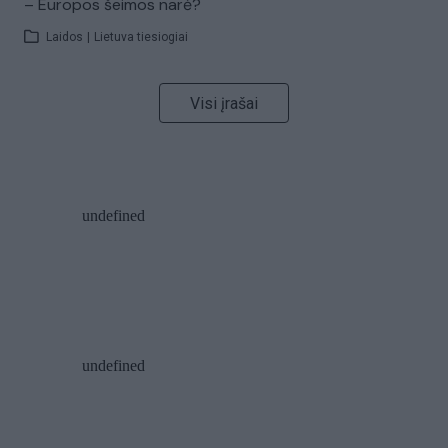
– Europos šeimos narė?
Laidos
|
Lietuva tiesiogiai
Visi įrašai