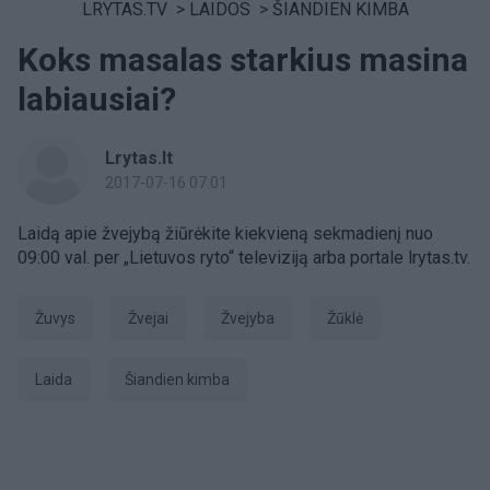
LRYTAS.TV
>
LAIDOS
>
ŠIANDIEN KIMBA
Koks masalas starkius masina
labiausiai?
Lrytas.lt
2017-07-16 07:01
Laidą apie žvejybą žiūrėkite kiekvieną sekmadienį nuo
09:00 val. per „Lietuvos ryto“ televiziją arba portale lrytas.tv.
žuvys
žvejai
Žvejyba
Žūklė
laida
šiandien kimba