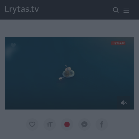
Paremkite Ukrainą